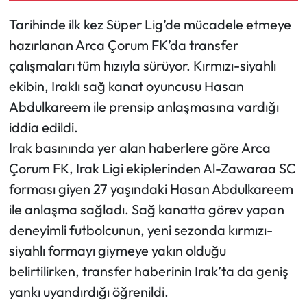
Tarihinde ilk kez Süper Lig’de mücadele etmeye
Mecitözü Haberleri
hazırlanan Arca Çorum FK’da transfer
çalışmaları tüm hızıyla sürüyor. Kırmızı-siyahlı
Oğuzlar Haberleri
ekibin, Iraklı sağ kanat oyuncusu Hasan
Ortaköy Haberleri
Abdulkareem ile prensip anlaşmasına vardığı
iddia edildi.
Osmancık Haberleri
Irak basınında yer alan haberlere göre Arca
Çorum FK, Irak Ligi ekiplerinden Al-Zawaraa SC
Otomotiv
forması giyen 27 yaşındaki Hasan Abdulkareem
Resmi İlan
ile anlaşma sağladı. Sağ kanatta görev yapan
deneyimli futbolcunun, yeni sezonda kırmızı-
Resmi Reklam
siyahlı formayı giymeye yakın olduğu
belirtilirken, transfer haberinin Irak’ta da geniş
Sağlık
yankı uyandırdığı öğrenildi.