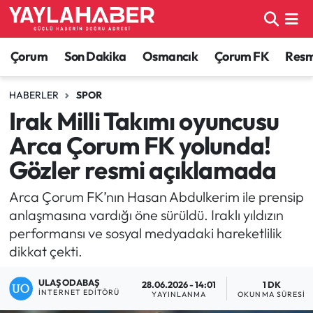
Alaca Haberleri
Çorum Nöbetçi Eczaneler
Çorum
Son Dakika
Osmancık
Çorum FK
Resmi
Bayat Haberleri
Çorum Hava Durumu
HABERLER
SPOR
Irak Milli Takımı oyuncusu
Bilgi - Keşfet Haberleri
Çorum Namaz Vakitleri
Arca Çorum FK yolunda!
Bilim ve Teknoloji
Çorum Trafik Yoğunluk Haritası
Gözler resmi açıklamada
Boğazkale Haberleri
TFF 1.Lig Puan Durumu ve Fikstür
Arca Çorum FK’nın Hasan Abdulkerim ile prensip
anlaşmasına vardığı öne sürüldü. Iraklı yıldızın
Çorum Haberleri
Tüm Manşetler
performansı ve sosyal medyadaki hareketlilik
dikkat çekti.
Çorum Son Dakika Haberleri
Son Dakika Haberleri
ULAŞ ODABAŞ
28.06.2026 - 14:01
1 DK
İNTERNET EDITÖRÜ
YAYINLANMA
OKUNMA SÜRESI
Dodurga Haberleri
Haber Arşivi