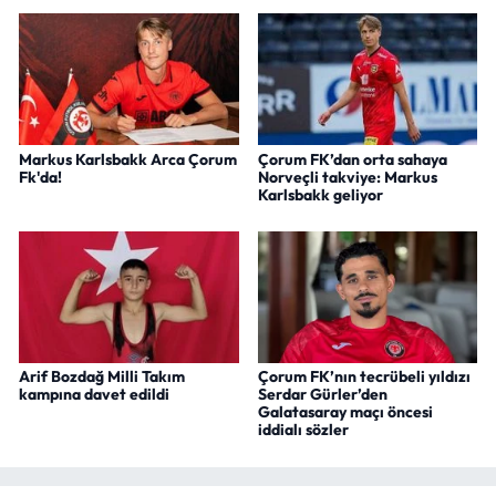
Markus Karlsbakk Arca Çorum
Çorum FK’dan orta sahaya
Fk'da!
Norveçli takviye: Markus
Karlsbakk geliyor
Arif Bozdağ Milli Takım
Çorum FK’nın tecrübeli yıldızı
kampına davet edildi
Serdar Gürler’den
Galatasaray maçı öncesi
iddialı sözler