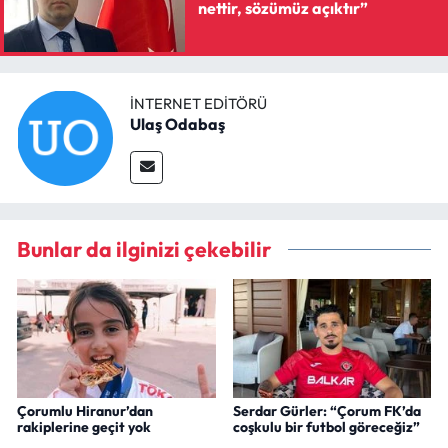
nettir, sözümüz açıktır”
İNTERNET EDITÖRÜ
Ulaş Odabaş
Bunlar da ilginizi çekebilir
Çorumlu Hiranur’dan
Serdar Gürler: “Çorum FK’da
rakiplerine geçit yok
coşkulu bir futbol göreceğiz”