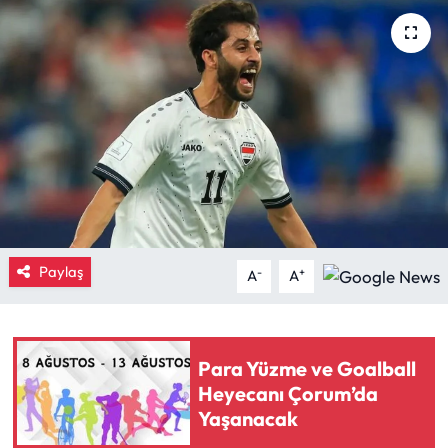
Eğitim
Ekonomi
Güncel
İskilip Haberleri
Kargı Haberleri
Paylaş
-
+
A
A
Kimdir?
Kültür Sanat
Para Yüzme ve Goalball
Heyecanı Çorum’da
Laçin Haberleri
Yaşanacak
Magazin