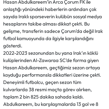
Hasan Abdulkareem’in Arca Çorum FK ile
Siyaset
anlaştığı yönündeki haberlerin ardından çok
Spor
sayıda Iraklı sporseverin kulübün sosyal medya
hesaplarını takibe alması dikkat çekti. Bu
Sungurlu Haberleri
gelişme, transferin sadece Çorum’da değil Irak
futbol kamuoyunda da ilgiyle karşılandığını
Turizm
gösterdi.
Uğurludağ Haberleri
2022-2023 sezonundan bu yana Irak’ın köklü
kulüplerinden Al-Zawaraa SC’de forma giyen
Yaşam
Hasan Abdulkareem, geçtiğimiz sezon ortaya
koyduğu performansla dikkatleri üzerine çekti.
Yayla Haber
Deneyimli futbolcu, geçen sezon tüm
Yemek Tarifleri
kulvarlarda 38 resmi maçta görev alırken,
toplam 2 bin 825 dakika sahada kaldı.
Yerel Haberler
Abdulkareem, bu karşılaşmalarda 13 gol ve 8