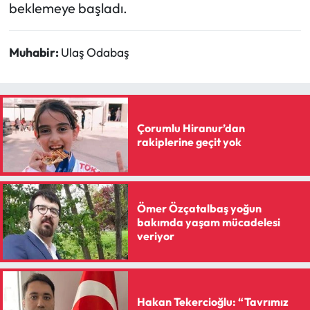
beklemeye başladı.
Muhabir:
Ulaş Odabaş
Çorumlu Hiranur’dan
rakiplerine geçit yok
Ömer Özçatalbaş yoğun
bakımda yaşam mücadelesi
veriyor
Hakan Tekercioğlu: “Tavrımız