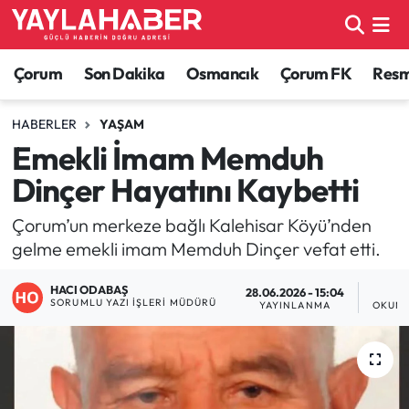
Alaca Haberleri
Çorum Nöbetçi Eczaneler
Çorum
Son Dakika
Osmancık
Çorum FK
Resmi
Bayat Haberleri
Çorum Hava Durumu
HABERLER
YAŞAM
Emekli İmam Memduh
Bilgi - Keşfet Haberleri
Çorum Namaz Vakitleri
Dinçer Hayatını Kaybetti
Bilim ve Teknoloji
Çorum Trafik Yoğunluk Haritası
Çorum’un merkeze bağlı Kalehisar Köyü’nden
gelme emekli imam Memduh Dinçer vefat etti.
Boğazkale Haberleri
TFF 1.Lig Puan Durumu ve Fikstür
HACI ODABAŞ
28.06.2026 - 15:04
Çorum Haberleri
Tüm Manşetler
SORUMLU YAZI İŞLERI MÜDÜRÜ
YAYINLANMA
OKUNM
Çorum Son Dakika Haberleri
Son Dakika Haberleri
Dodurga Haberleri
Haber Arşivi