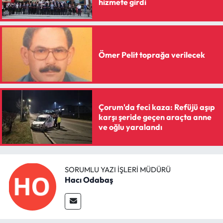
hizmete girdi
Siyaset
Spor
Sungurlu Haberleri
Ömer Pelit toprağa verilecek
Turizm
Uğurludağ Haberleri
Çorum'da feci kaza: Refüjü aşıp
karşı şeride geçen araçta anne
ve oğlu yaralandı
Yaşam
Yayla Haber
SORUMLU YAZI İŞLERI MÜDÜRÜ
Hacı Odabaş
Yemek Tarifleri
Yerel Haberler