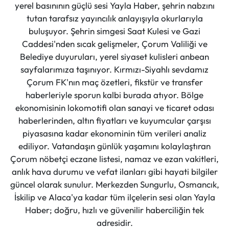
yerel basınının güçlü sesi Yayla Haber, şehrin nabzını
tutan tarafsız yayıncılık anlayışıyla okurlarıyla
buluşuyor. Şehrin simgesi Saat Kulesi ve Gazi
Caddesi'nden sıcak gelişmeler, Çorum Valiliği ve
Belediye duyuruları, yerel siyaset kulisleri anbean
sayfalarımıza taşınıyor. Kırmızı-Siyahlı sevdamız
Çorum FK'nın maç özetleri, fikstür ve transfer
haberleriyle sporun kalbi burada atıyor. Bölge
ekonomisinin lokomotifi olan sanayi ve ticaret odası
haberlerinden, altın fiyatları ve kuyumcular çarşısı
piyasasına kadar ekonominin tüm verileri analiz
ediliyor. Vatandaşın günlük yaşamını kolaylaştıran
Çorum nöbetçi eczane listesi, namaz ve ezan vakitleri,
anlık hava durumu ve vefat ilanları gibi hayati bilgiler
güncel olarak sunulur. Merkezden Sungurlu, Osmancık,
İskilip ve Alaca'ya kadar tüm ilçelerin sesi olan Yayla
Haber; doğru, hızlı ve güvenilir haberciliğin tek
adresidir.