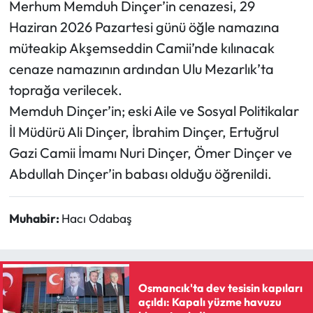
Merhum Memduh Dinçer’in cenazesi, 29
Haziran 2026 Pazartesi günü öğle namazına
Mecitözü Haberleri
müteakip Akşemseddin Camii’nde kılınacak
cenaze namazının ardından Ulu Mezarlık’ta
Oğuzlar Haberleri
toprağa verilecek.
Ortaköy Haberleri
Memduh Dinçer’in; eski Aile ve Sosyal Politikalar
İl Müdürü Ali Dinçer, İbrahim Dinçer, Ertuğrul
Osmancık Haberleri
Gazi Camii İmamı Nuri Dinçer, Ömer Dinçer ve
Abdullah Dinçer’in babası olduğu öğrenildi.
Otomotiv
Resmi İlan
Muhabir:
Hacı Odabaş
Resmi Reklam
Sağlık
Osmancık'ta dev tesisin kapıları
açıldı: Kapalı yüzme havuzu