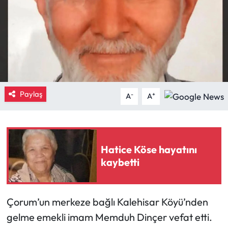
Eğitim
Ekonomi
Güncel
Paylaş
-
+
İskilip Haberleri
A
A
Kargı Haberleri
Kimdir?
Hatice Köse hayatını
kaybetti
Kültür Sanat
Laçin Haberleri
Çorum’un merkeze bağlı Kalehisar Köyü’nden
gelme emekli imam Memduh Dinçer vefat etti.
Magazin