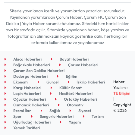
Sitede yayınlanan içerik ve yorumlardan yazarları sorumludur.
Yayınlanan yorumlardan Çorum Haber, Çorum FK, Çorum Son
Dakika | Yayla Haber sorumlu tutulamaz. Sitedeki tüm harici linkler
ayrı bir sayfada açılır. Sitemizde yayınlanan haber, köşe yazıları ve
fotoğraflar izin alınmaksızın kaynak gösterilse dahi, herhangi bir
ortamda kullanılamaz ve yayınlanamaz
Alaca Haberleri
Bayat Haberleri
Boğazkale Haberleri
Çorum Haberleri
Çorum Son Dakika Haberleri
Dodurga Haberleri
Eğitim
Haber
Ekonomi
Güncel
İskilip Haberleri
Yazılımı:
Kargı Haberleri
Kültür Sanat
TE Bilişim
Laçin Haberleri
Mecitözü Haberleri
|
Oğuzlar Haberleri
Ortaköy Haberleri
Copyright
Osmancık Haberleri
Otomotiv
© 2026
Resmi İlan
Sağlık
Siyaset
Spor
Sungurlu Haberleri
Turizm
Uğurludağ Haberleri
Yaşam
Yemek Tarifleri