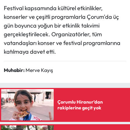
Siyaset
Festival kapsamında kültürel etkinlikler,
konserler ve çeşitli programlarla Çorum'da üç
Spor
gün boyunca yoğun bir etkinlik takvimi
Sungurlu Haberleri
gerçekleştirilecek. Organizatörler, tüm
vatandaşları konser ve festival programlarına
Turizm
katılmaya davet etti.
Uğurludağ Haberleri
Muhabir:
Merve Kayış
Yaşam
Yayla Haber
Çorumlu Hiranur’dan
Yemek Tarifleri
rakiplerine geçit yok
Yerel Haberler