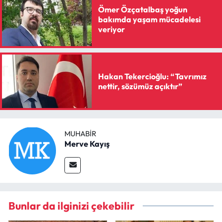
Ömer Özçatalbaş yoğun
bakımda yaşam mücadelesi
veriyor
Hakan Tekercioğlu: “Tavrımız
nettir, sözümüz açıktır”
MUHABIR
Merve Kayış
Bunlar da ilginizi çekebilir