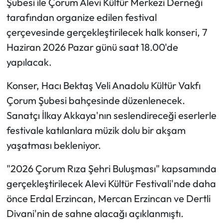
Şubesi ile Çorum Alevi Kültür Merkezi Derneği
tarafından organize edilen festival
Mecitözü Haberleri
çerçevesinde gerçekleştirilecek halk konseri, 7
Haziran 2026 Pazar günü saat 18.00'de
Oğuzlar Haberleri
yapılacak.
Ortaköy Haberleri
Konser, Hacı Bektaş Veli Anadolu Kültür Vakfı
Osmancık Haberleri
Çorum Şubesi bahçesinde düzenlenecek.
Sanatçı İlkay Akkaya'nın seslendireceği eserlerle
Otomotiv
festivale katılanlara müzik dolu bir akşam
yaşatması bekleniyor.
Resmi İlan
"2026 Çorum Rıza Şehri Buluşması" kapsamında
Resmi Reklam
gerçekleştirilecek Alevi Kültür Festivali'nde daha
önce Erdal Erzincan, Mercan Erzincan ve Dertli
Sağlık
Divani'nin de sahne alacağı açıklanmıştı.