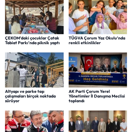
ÇEKOM’daki çocuklar Çatak
TÜGVA Çorum Yaz Okulu’nda
Tabiat Parkı’nda piknik yaptı
renkli etkinlikler
Altyapı ve parke taşı
AK Parti Çorum Yerel
çalışmaları birçok noktada
Yönetimler İl Danışma Meclisi
sürüyor
toplandı