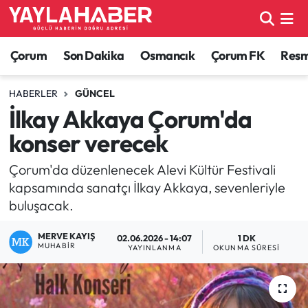
Alaca Haberleri
Çorum Nöbetçi Eczaneler
Çorum
Son Dakika
Osmancık
Çorum FK
Resmi
Bayat Haberleri
Çorum Hava Durumu
HABERLER
GÜNCEL
İlkay Akkaya Çorum'da
Bilgi - Keşfet Haberleri
Çorum Namaz Vakitleri
konser verecek
Bilim ve Teknoloji
Çorum Trafik Yoğunluk Haritası
Çorum'da düzenlenecek Alevi Kültür Festivali
kapsamında sanatçı İlkay Akkaya, sevenleriyle
Boğazkale Haberleri
TFF 1.Lig Puan Durumu ve Fikstür
buluşacak.
Çorum Haberleri
Tüm Manşetler
MERVE KAYIŞ
02.06.2026 - 14:07
1 DK
MUHABIR
YAYINLANMA
OKUNMA SÜRESI
Çorum Son Dakika Haberleri
Son Dakika Haberleri
Dodurga Haberleri
Haber Arşivi