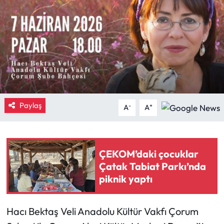
Eğitim
Ekonomi
Güncel
İskilip Haberleri
Paylaş
-
+
A
A
Kargı Haberleri
Kimdir?
ÇEKOM’daki çocuklar
Çatak Tabiat Parkı’nda
Kültür Sanat
piknik yaptı
Laçin Haberleri
Hacı Bektaş Veli Anadolu Kültür Vakfı Çorum
Magazin