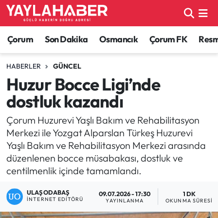
Alaca Haberleri
Çorum Nöbetçi Eczaneler
Çorum
Son Dakika
Osmancık
Çorum FK
Resmi
Bayat Haberleri
Çorum Hava Durumu
HABERLER
GÜNCEL
Huzur Bocce Ligi’nde
Bilgi - Keşfet Haberleri
Çorum Namaz Vakitleri
dostluk kazandı
Bilim ve Teknoloji
Çorum Trafik Yoğunluk Haritası
Çorum Huzurevi Yaşlı Bakım ve Rehabilitasyon
Merkezi ile Yozgat Alparslan Türkeş Huzurevi
Boğazkale Haberleri
TFF 1.Lig Puan Durumu ve Fikstür
Yaşlı Bakım ve Rehabilitasyon Merkezi arasında
düzenlenen bocce müsabakası, dostluk ve
Çorum Haberleri
Tüm Manşetler
centilmenlik içinde tamamlandı.
Çorum Son Dakika Haberleri
Son Dakika Haberleri
ULAŞ ODABAŞ
09.07.2026 - 17:30
1 DK
İNTERNET EDITÖRÜ
YAYINLANMA
OKUNMA SÜRESI
Dodurga Haberleri
Haber Arşivi