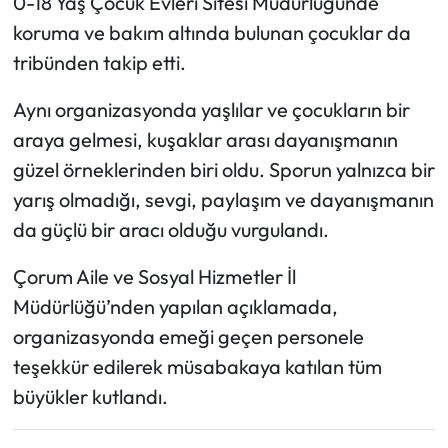
0-18 Yaş Çocuk Evleri Sitesi Müdürlüğünde
Siyaset
koruma ve bakım altında bulunan çocuklar da
Spor
tribünden takip etti.
Aynı organizasyonda yaşlılar ve çocukların bir
Sungurlu Haberleri
araya gelmesi, kuşaklar arası dayanışmanın
Turizm
güzel örneklerinden biri oldu. Sporun yalnızca bir
yarış olmadığı, sevgi, paylaşım ve dayanışmanın
Uğurludağ Haberleri
da güçlü bir aracı olduğu vurgulandı.
Yaşam
Çorum Aile ve Sosyal Hizmetler İl
Müdürlüğü’nden yapılan açıklamada,
Yayla Haber
organizasyonda emeği geçen personele
Yemek Tarifleri
teşekkür edilerek müsabakaya katılan tüm
büyükler kutlandı.
Yerel Haberler