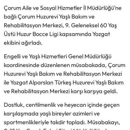
Çorum Aile ve Sosyal Hizmetler İl Müdürlüğü’ne
Mecitözü Haberleri
bağlı Çorum Huzurevi Yaşlı Bakım ve
Rehabilitasyon Merkezi, 9. Geleneksel 60 Yaş
Oğuzlar Haberleri
Üstü Huzur Bocce Ligi kapsamında Yozgat
ekibini ağırladı.
Ortaköy Haberleri
Engelli ve Yaşlı Hizmetleri Genel Müdürlüğü
Osmancık Haberleri
koordinesinde düzenlenen müsabakada, Çorum
Otomotiv
Huzurevi Yaşlı Bakım ve Rehabilitasyon Merkezi
ile Yozgat Alparslan Türkeş Huzurevi Yaşlı Bakım
Resmi İlan
ve Rehabilitasyon Merkezi karşı karşıya geldi.
Resmi Reklam
Dostluk, centilmenlik ve heyecan içinde geçen
karşılaşmada yaşlı bireyler azimleri ve
Sağlık
sportmenlikleriyle takdir topladı. Müsabakayı,