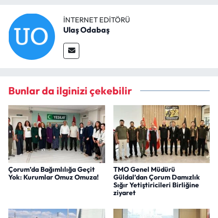
İNTERNET EDITÖRÜ
Ulaş Odabaş
Bunlar da ilginizi çekebilir
Çorum’da Bağımlılığa Geçit
TMO Genel Müdürü
Yok: Kurumlar Omuz Omuza!
Güldal’dan Çorum Damızlık
Sığır Yetiştiricileri Birliğine
ziyaret