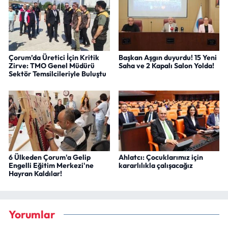
Çorum’da Üretici İçin Kritik
Başkan Aşgın duyurdu! 15 Yeni
Zirve: TMO Genel Müdürü
Saha ve 2 Kapalı Salon Yolda!
Sektör Temsilcileriyle Buluştu
6 Ülkeden Çorum'a Gelip
Ahlatcı: Çocuklarımız için
Engelli Eğitim Merkezi'ne
kararlılıkla çalışacağız
Hayran Kaldılar!
Yorumlar