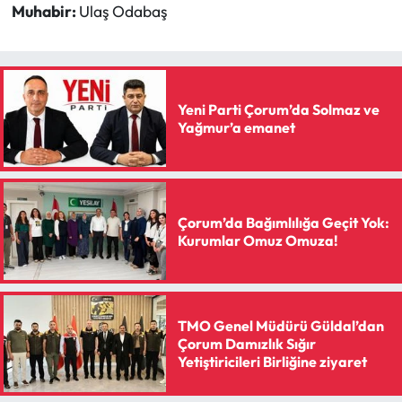
Muhabir:
Ulaş Odabaş
Yeni Parti Çorum’da Solmaz ve
Yağmur’a emanet
Çorum’da Bağımlılığa Geçit Yok:
Kurumlar Omuz Omuza!
TMO Genel Müdürü Güldal’dan
Çorum Damızlık Sığır
Yetiştiricileri Birliğine ziyaret