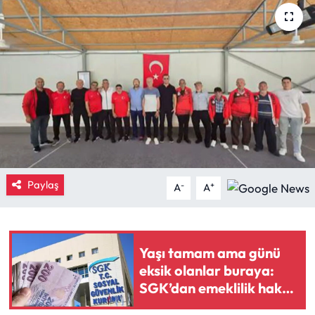
Eğitim
Ekonomi
Güncel
İskilip Haberleri
Kargı Haberleri
Paylaş
-
+
A
A
Kimdir?
Kültür Sanat
Yaşı tamam ama günü
eksik olanlar buraya:
Laçin Haberleri
SGK’dan emeklilik hakkı
kazandıran reçete
Magazin