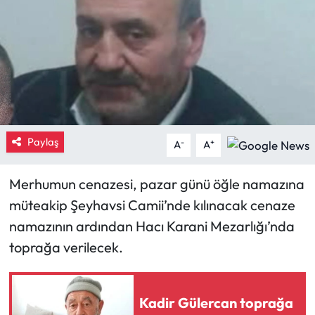
Eğitim
Ekonomi
Güncel
İskilip Haberleri
Paylaş
-
+
A
A
Kargı Haberleri
Merhumun cenazesi, pazar günü öğle namazına
müteakip Şeyhavsi Camii’nde kılınacak cenaze
Kimdir?
namazının ardından Hacı Karani Mezarlığı’nda
Kültür Sanat
toprağa verilecek.
Laçin Haberleri
Kadir Gülercan toprağa
Magazin