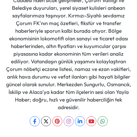
Caddesi'nden sıcak gelişmeler, Çorum Valiliği ve
Belediye duyuruları, yerel siyaset kulisleri anbean
sayfalarımıza taşınıyor. Kırmızı-Siyahlı sevdamız
Çorum FK'nın maç özetleri, fikstür ve transfer
haberleriyle sporun kalbi burada atıyor. Bölge
ekonomisinin lokomotifi olan sanayi ve ticaret odası
haberlerinden, altın fiyatları ve kuyumcular çarşısı
piyasasına kadar ekonominin tüm verileri analiz
ediliyor. Vatandaşın günlük yaşamını kolaylaştıran
Çorum nöbetçi eczane listesi, namaz ve ezan vakitleri,
anlık hava durumu ve vefat ilanları gibi hayati bilgiler
güncel olarak sunulur. Merkezden Sungurlu, Osmancık,
İskilip ve Alaca'ya kadar tüm ilçelerin sesi olan Yayla
Haber; doğru, hızlı ve güvenilir haberciliğin tek
adresidir.