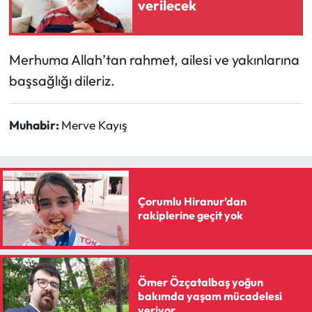
verilecek
Mecitözü Haberleri
Merhuma Allah’tan rahmet, ailesi ve yakınlarına
Oğuzlar Haberleri
başsağlığı dileriz.
Ortaköy Haberleri
Muhabir:
Merve Kayış
Osmancık Haberleri
Otomotiv
Çorumlu Hiranur’dan
Resmi İlan
rakiplerine geçit yok
Resmi Reklam
Sağlık
Ömer Özçatalbaş yoğun
bakımda yaşam mücadelesi
veriyor