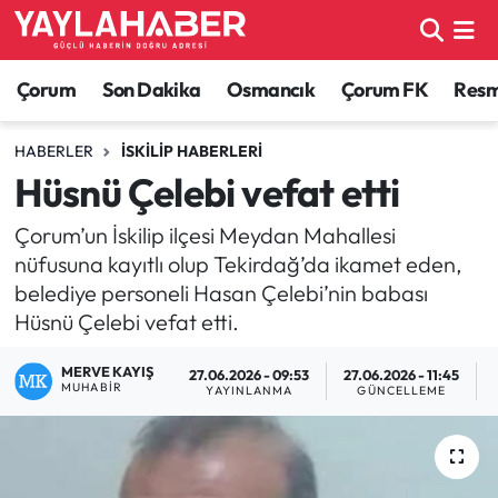
Alaca Haberleri
Çorum Nöbetçi Eczaneler
Çorum
Son Dakika
Osmancık
Çorum FK
Resmi
Bayat Haberleri
Çorum Hava Durumu
HABERLER
İSKILIP HABERLERI
Hüsnü Çelebi vefat etti
Bilgi - Keşfet Haberleri
Çorum Namaz Vakitleri
Çorum’un İskilip ilçesi Meydan Mahallesi
Bilim ve Teknoloji
Çorum Trafik Yoğunluk Haritası
nüfusuna kayıtlı olup Tekirdağ’da ikamet eden,
belediye personeli Hasan Çelebi’nin babası
Boğazkale Haberleri
TFF 1.Lig Puan Durumu ve Fikstür
Hüsnü Çelebi vefat etti.
Çorum Haberleri
Tüm Manşetler
MERVE KAYIŞ
27.06.2026 - 09:53
27.06.2026 - 11:45
MUHABIR
YAYINLANMA
GÜNCELLEME
Çorum Son Dakika Haberleri
Son Dakika Haberleri
Dodurga Haberleri
Haber Arşivi