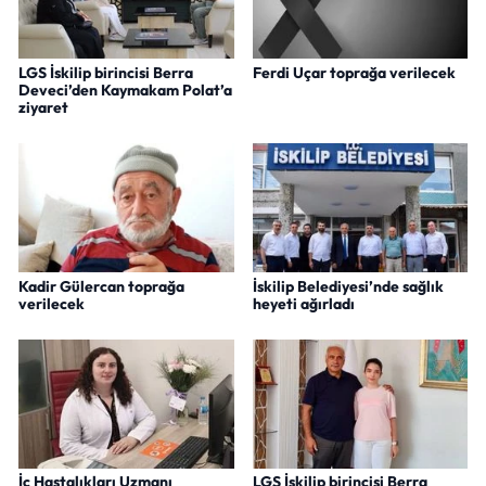
LGS İskilip birincisi Berra
Ferdi Uçar toprağa verilecek
Deveci’den Kaymakam Polat’a
ziyaret
Kadir Gülercan toprağa
İskilip Belediyesi’nde sağlık
verilecek
heyeti ağırladı
İç Hastalıkları Uzmanı
LGS İskilip birincisi Berra