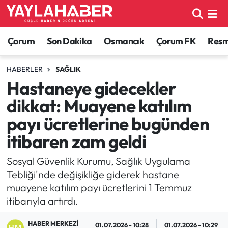
Alaca Haberleri
Çorum Nöbetçi Eczaneler
Çorum
Son Dakika
Osmancık
Çorum FK
Resmi
Bayat Haberleri
Çorum Hava Durumu
HABERLER
SAĞLIK
Hastaneye gidecekler
Bilgi - Keşfet Haberleri
Çorum Namaz Vakitleri
dikkat: Muayene katılım
Bilim ve Teknoloji
Çorum Trafik Yoğunluk Haritası
payı ücretlerine bugünden
itibaren zam geldi
Boğazkale Haberleri
TFF 1.Lig Puan Durumu ve Fikstür
Sosyal Güvenlik Kurumu, Sağlık Uygulama
Çorum Haberleri
Tüm Manşetler
Tebliği'nde değişikliğe giderek hastane
muayene katılım payı ücretlerini 1 Temmuz
Çorum Son Dakika Haberleri
Son Dakika Haberleri
itibarıyla artırdı.
Dodurga Haberleri
Haber Arşivi
HABER MERKEZI
01.07.2026 - 10:28
01.07.2026 - 10:29