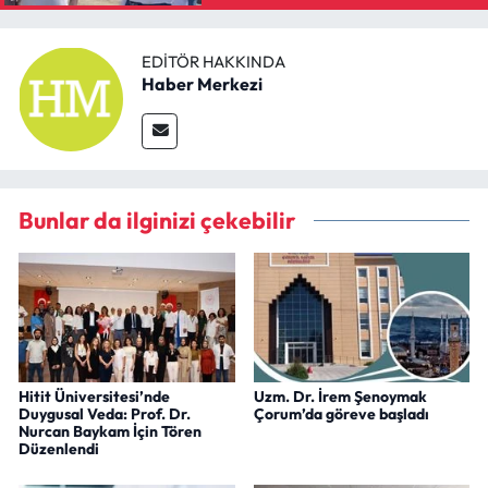
EDITÖR HAKKINDA
Haber Merkezi
Bunlar da ilginizi çekebilir
Hitit Üniversitesi’nde
Uzm. Dr. İrem Şenoymak
Duygusal Veda: Prof. Dr.
Çorum’da göreve başladı
Nurcan Baykam İçin Tören
Düzenlendi