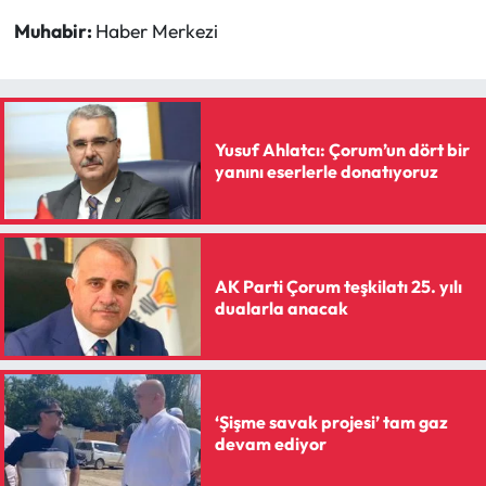
Muhabir:
Haber Merkezi
Yusuf Ahlatcı: Çorum’un dört bir
yanını eserlerle donatıyoruz
AK Parti Çorum teşkilatı 25. yılı
dualarla anacak
‘Şişme savak projesi’ tam gaz
devam ediyor