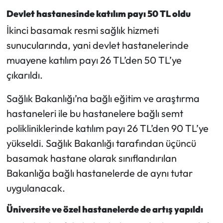
Siyaset
Devlet hastanesinde katılım payı 50 TL oldu
Spor
İkinci basamak resmi sağlık hizmeti
sunucularında, yani devlet hastanelerinde
Sungurlu Haberleri
muayene katılım payı 26 TL’den 50 TL’ye
çıkarıldı.
Turizm
Sağlık Bakanlığı’na bağlı eğitim ve araştırma
Uğurludağ Haberleri
hastaneleri ile bu hastanelere bağlı semt
polikliniklerinde katılım payı 26 TL’den 90 TL’ye
Yaşam
yükseldi. Sağlık Bakanlığı tarafından üçüncü
Yayla Haber
basamak hastane olarak sınıflandırılan
Bakanlığa bağlı hastanelerde de aynı tutar
Yemek Tarifleri
uygulanacak.
Yerel Haberler
Üniversite ve özel hastanelerde de artış yapıldı