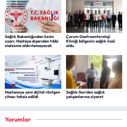
Sağlık Bakanlığından kesin
Çorum Gastroenteroloji
uyarı: Hastaya dışarıdan tıbbi
Kliniği bölgenin sağlık üssü
malzeme aldırılamayacak
oldu
Hastaneye yeni dijital röntgen
Sağlık-Sen’den sağlık
cihazı tahsis edildi
çalışanlarına ziyaret
Yorumlar