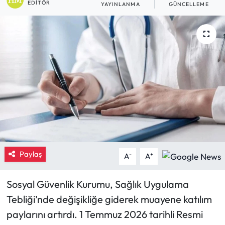
EDITÖR
YAYINLANMA
GÜNCELLEME
Eğitim
Ekonomi
Güncel
İskilip Haberleri
Kargı Haberleri
Kimdir?
Paylaş
-
+
A
A
Kültür Sanat
Sosyal Güvenlik Kurumu, Sağlık Uygulama
Laçin Haberleri
Tebliği’nde değişikliğe giderek muayene katılım
paylarını artırdı. 1 Temmuz 2026 tarihli Resmi
Magazin