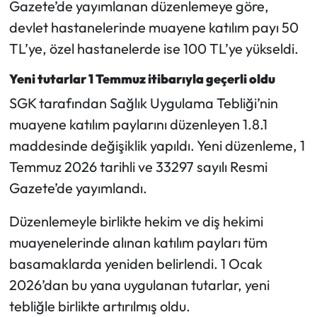
Gazete’de yayımlanan düzenlemeye göre,
devlet hastanelerinde muayene katılım payı 50
Mecitözü Haberleri
TL’ye, özel hastanelerde ise 100 TL’ye yükseldi.
Oğuzlar Haberleri
Yeni tutarlar 1 Temmuz itibarıyla geçerli oldu
SGK tarafından Sağlık Uygulama Tebliği’nin
Ortaköy Haberleri
muayene katılım paylarını düzenleyen 1.8.1
Osmancık Haberleri
maddesinde değişiklik yapıldı. Yeni düzenleme, 1
Temmuz 2026 tarihli ve 33297 sayılı Resmi
Otomotiv
Gazete’de yayımlandı.
Resmi İlan
Düzenlemeyle birlikte hekim ve diş hekimi
muayenelerinde alınan katılım payları tüm
Resmi Reklam
basamaklarda yeniden belirlendi. 1 Ocak
2026’dan bu yana uygulanan tutarlar, yeni
Sağlık
tebliğle birlikte artırılmış oldu.