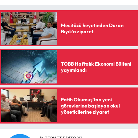
Mecitözü heyetinden Duran
Bıyık’a ziyaret
TOBB Haftalık Ekonomi Bülteni
yayımlandı
Fatih Okumuş’tan yeni
görevlerine başlayan okul
yöneticilerine ziyaret