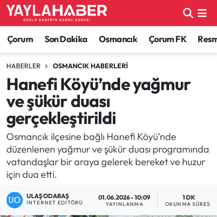
Alaca Haberleri
Çorum Nöbetçi Eczaneler
Çorum
Son Dakika
Osmancık
Çorum FK
Resmi
Bayat Haberleri
Çorum Hava Durumu
HABERLER
OSMANCIK HABERLERI
Hanefi Köyü’nde yağmur
Bilgi - Keşfet Haberleri
Çorum Namaz Vakitleri
ve şükür duası
Bilim ve Teknoloji
Çorum Trafik Yoğunluk Haritası
gerçekleştirildi
Boğazkale Haberleri
TFF 1.Lig Puan Durumu ve Fikstür
Osmancık ilçesine bağlı Hanefi Köyü’nde
düzenlenen yağmur ve şükür duası programında
Çorum Haberleri
Tüm Manşetler
vatandaşlar bir araya gelerek bereket ve huzur
için dua etti.
Çorum Son Dakika Haberleri
Son Dakika Haberleri
ULAŞ ODABAŞ
01.06.2026 - 10:09
1 DK
İNTERNET EDITÖRÜ
YAYINLANMA
OKUNMA SÜRESI
Dodurga Haberleri
Haber Arşivi