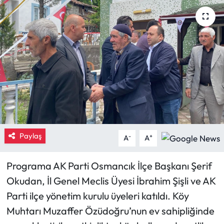
Eğitim
Ekonomi
Güncel
İskilip Haberleri
Kargı Haberleri
Paylaş
-
+
A
A
Kimdir?
Programa AK Parti Osmancık İlçe Başkanı Şerif
Kültür Sanat
Okudan, İl Genel Meclis Üyesi İbrahim Şişli ve AK
Parti ilçe yönetim kurulu üyeleri katıldı. Köy
Laçin Haberleri
Muhtarı Muzaffer Özüdoğru’nun ev sahipliğinde
Magazin