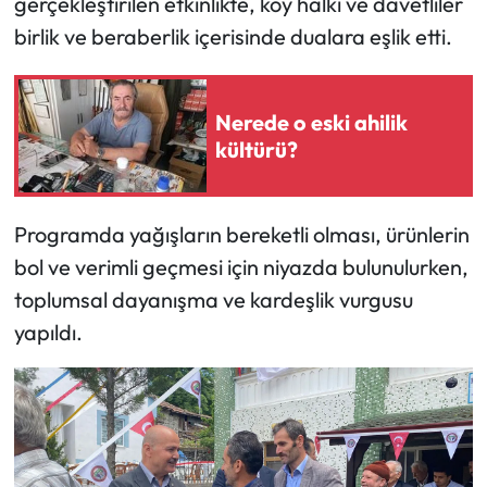
gerçekleştirilen etkinlikte, köy halkı ve davetliler
birlik ve beraberlik içerisinde dualara eşlik etti.
Mecitözü Haberleri
Oğuzlar Haberleri
Nerede o eski ahilik
kültürü?
Ortaköy Haberleri
Osmancık Haberleri
Programda yağışların bereketli olması, ürünlerin
bol ve verimli geçmesi için niyazda bulunulurken,
Otomotiv
toplumsal dayanışma ve kardeşlik vurgusu
Resmi İlan
yapıldı.
Resmi Reklam
Sağlık