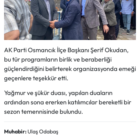
Siyaset
Spor
Sungurlu Haberleri
AK Parti Osmancık İlçe Başkanı Şerif Okudan,
Turizm
bu tür programların birlik ve beraberliği
Uğurludağ Haberleri
güçlendirdiğini belirterek organizasyonda emeği
geçenlere teşekkür etti.
Yaşam
Yağmur ve şükür duası, yapılan duaların
Yayla Haber
ardından sona ererken katılımcılar bereketli bir
sezon temennisinde bulundu.
Yemek Tarifleri
Yerel Haberler
Muhabir:
Ulaş Odabaş