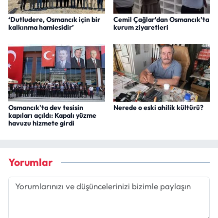
‘Dutludere, Osmancık için bir
Cemil Çağlar’dan Osmancık’ta
kalkınma hamlesidir’
kurum ziyaretleri
Osmancık'ta dev tesisin
Nerede o eski ahilik kültürü?
kapıları açıldı: Kapalı yüzme
havuzu hizmete girdi
Yorumlar