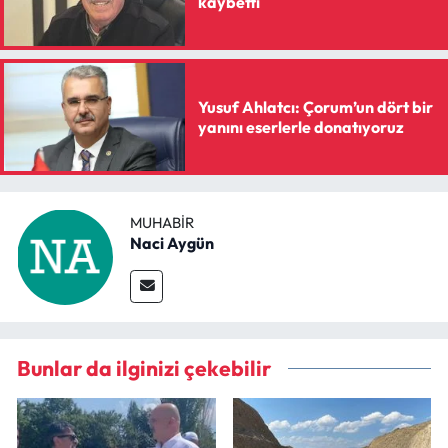
kaybetti
Yusuf Ahlatcı: Çorum’un dört bir
yanını eserlerle donatıyoruz
MUHABIR
Naci Aygün
Bunlar da ilginizi çekebilir