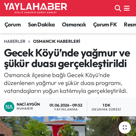
Alaca Haberleri
Çorum Nöbetçi Eczaneler
Çorum
Son Dakika
Osmancık
Çorum FK
Resmi
Bayat Haberleri
Çorum Hava Durumu
HABERLER
OSMANCIK HABERLERI
Gecek Köyü’nde yağmur ve
Bilgi - Keşfet Haberleri
Çorum Namaz Vakitleri
şükür duası gerçekleştirildi
Bilim ve Teknoloji
Çorum Trafik Yoğunluk Haritası
Osmancık ilçesine bağlı Gecek Köyü’nde
düzenlenen yağmur ve şükür duası programı,
Boğazkale Haberleri
TFF 1.Lig Puan Durumu ve Fikstür
vatandaşların yoğun katılımıyla gerçekleştirildi.
Çorum Haberleri
Tüm Manşetler
NACI AYGÜN
01.06.2026 - 09:52
1 DK
MUHABIR
YAYINLANMA
OKUNMA SÜRESI
Çorum Son Dakika Haberleri
Son Dakika Haberleri
Dodurga Haberleri
Haber Arşivi