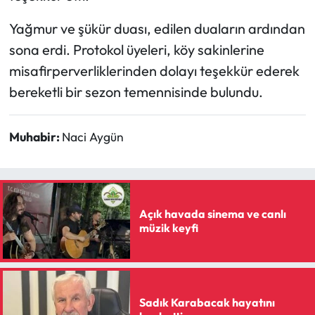
Siyaset
Yağmur ve şükür duası, edilen duaların ardından
Spor
sona erdi. Protokol üyeleri, köy sakinlerine
misafirperverliklerinden dolayı teşekkür ederek
Sungurlu Haberleri
bereketli bir sezon temennisinde bulundu.
Turizm
Muhabir:
Naci Aygün
Uğurludağ Haberleri
Yaşam
Açık havada sinema ve canlı
Yayla Haber
müzik keyfi
Yemek Tarifleri
Yerel Haberler
Sadık Karabacak hayatını