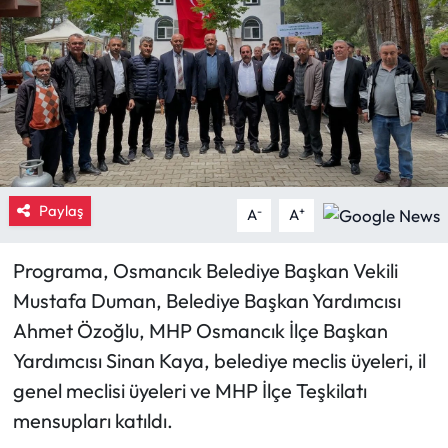
Eğitim
Ekonomi
Güncel
İskilip Haberleri
Paylaş
-
+
A
A
Kargı Haberleri
Programa, Osmancık Belediye Başkan Vekili
Kimdir?
Mustafa Duman, Belediye Başkan Yardımcısı
Ahmet Özoğlu, MHP Osmancık İlçe Başkan
Kültür Sanat
Yardımcısı Sinan Kaya, belediye meclis üyeleri, il
genel meclisi üyeleri ve MHP İlçe Teşkilatı
Laçin Haberleri
mensupları katıldı.
Magazin