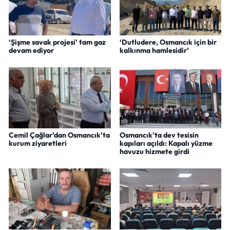
‘Şişme savak projesi’ tam gaz
‘Dutludere, Osmancık için bir
devam ediyor
kalkınma hamlesidir’
Cemil Çağlar’dan Osmancık’ta
Osmancık'ta dev tesisin
kurum ziyaretleri
kapıları açıldı: Kapalı yüzme
havuzu hizmete girdi