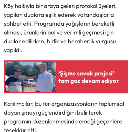
Köy halkıyla bir araya gelen protokol üyeleri,
Mecitözü Haberleri
yapılan dualara eşlik ederek vatandaşlarla
sohbet etti. Programda yağışların bereketli
Oğuzlar Haberleri
olması, ürünlerin bol ve verimli geçmesi için
dualar edilirken, birlik ve beraberlik vurgusu
Ortaköy Haberleri
yapıldı.
Osmancık Haberleri
‘Şişme savak projesi’
Otomotiv
tam gaz devam ediyor
Resmi İlan
Katılımcılar, bu tür organizasyonların toplumsal
Resmi Reklam
dayanışmayı güçlendirdiğini belirterek
Sağlık
programın düzenlenmesinde emeği geçenlere
teşekkür etti.