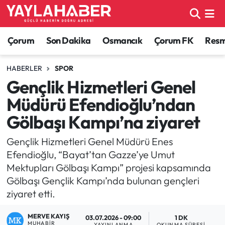
Alaca Haberleri
Çorum Nöbetçi Eczaneler
Çorum
Son Dakika
Osmancık
Çorum FK
Resmi
Bayat Haberleri
Çorum Hava Durumu
HABERLER
SPOR
Gençlik Hizmetleri Genel
Bilgi - Keşfet Haberleri
Çorum Namaz Vakitleri
Müdürü Efendioğlu’ndan
Bilim ve Teknoloji
Çorum Trafik Yoğunluk Haritası
Gölbaşı Kampı’na ziyaret
Boğazkale Haberleri
TFF 1.Lig Puan Durumu ve Fikstür
Gençlik Hizmetleri Genel Müdürü Enes
Efendioğlu, “Bayat’tan Gazze’ye Umut
Çorum Haberleri
Tüm Manşetler
Mektupları Gölbaşı Kampı” projesi kapsamında
Gölbaşı Gençlik Kampı’nda bulunan gençleri
Çorum Son Dakika Haberleri
Son Dakika Haberleri
ziyaret etti.
Dodurga Haberleri
Haber Arşivi
MERVE KAYIŞ
03.07.2026 - 09:00
1 DK
MUHABIR
YAYINLANMA
OKUNMA SÜRESI