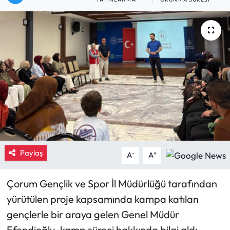
Eğitim
Ekonomi
Güncel
İskilip Haberleri
Kargı Haberleri
Kimdir?
Paylaş
-
+
A
A
Kültür Sanat
Çorum Gençlik ve Spor İl Müdürlüğü tarafından
yürütülen proje kapsamında kampa katılan
Laçin Haberleri
gençlerle bir araya gelen Genel Müdür
Magazin
Efendioğlu, kamp süreci hakkında bilgi aldı.