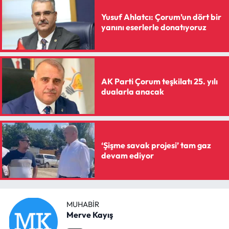
Yusuf Ahlatcı: Çorum’un dört bir
yanını eserlerle donatıyoruz
AK Parti Çorum teşkilatı 25. yılı
dualarla anacak
‘Şişme savak projesi’ tam gaz
devam ediyor
MUHABIR
Merve Kayış