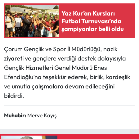
Siyaset
Yaz Kur’an Kursları
Spor
Futbol Turnuvası’nda
şampiyonlar belli oldu
Sungurlu Haberleri
Çorum Gençlik ve Spor İl Müdürlüğü, nazik
Turizm
ziyareti ve gençlere verdiği destek dolayısıyla
Uğurludağ Haberleri
Gençlik Hizmetleri Genel Müdürü Enes
Efendioğlu’na teşekkür ederek, birlik, kardeşlik
Yaşam
ve umutla çalışmalara devam edileceğini
bildirdi.
Yayla Haber
Yemek Tarifleri
Muhabir:
Merve Kayış
Yerel Haberler