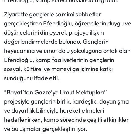
Ziyarette gençlerle samimi sohbetler
Mecitözü Haberleri
gerçekleştiren Efendioğlu, öğrencilerin duygu ve
Oğuzlar Haberleri
düşüncelerini dinleyerek projeye ilişkin
değerlendirmelerde bulundu. Gençlerin
Ortaköy Haberleri
heyecanına ve umut dolu yolculuğuna ortak olan
Efendioğlu, kamp faaliyetlerinin gençlerin
Osmancık Haberleri
sosyal, kültürel ve manevi gelişimine katkı
Otomotiv
sunduğunu ifade etti.
Resmi İlan
“Bayat’tan Gazze’ye Umut Mektupları”
projesiyle gençlerin birlik, kardeşlik, dayanışma
Resmi Reklam
ve duyarlılık bilinciyle hareket etmeleri
hedeflenirken, kamp sürecinde çeşitli etkinlikler
Sağlık
ve buluşmalar gerçekleştiriliyor.