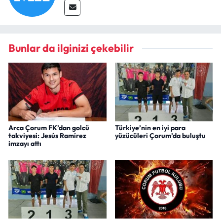
Bunlar da ilginizi çekebilir
Arca Çorum FK’dan golcü
Türkiye’nin en iyi para
takviyesi: Jesús Ramírez
yüzücüleri Çorum’da buluştu
imzayı attı