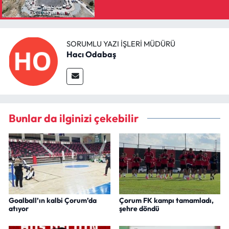
SORUMLU YAZI İŞLERI MÜDÜRÜ
Hacı Odabaş
Bunlar da ilginizi çekebilir
Goalball’ın kalbi Çorum’da
Çorum FK kampı tamamladı,
atıyor
şehre döndü