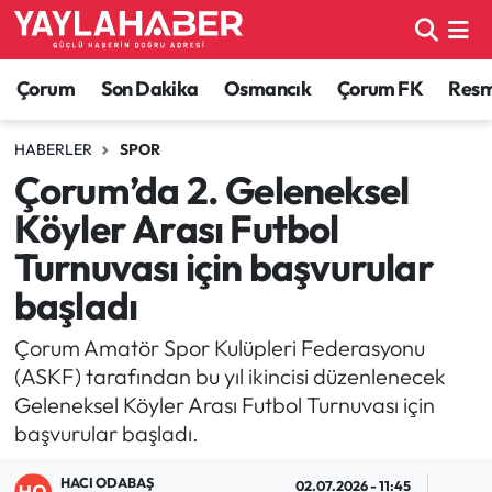
Alaca Haberleri
Çorum Nöbetçi Eczaneler
Çorum
Son Dakika
Osmancık
Çorum FK
Resmi
Bayat Haberleri
Çorum Hava Durumu
HABERLER
SPOR
Çorum’da 2. Geleneksel
Bilgi - Keşfet Haberleri
Çorum Namaz Vakitleri
Köyler Arası Futbol
Bilim ve Teknoloji
Çorum Trafik Yoğunluk Haritası
Turnuvası için başvurular
başladı
Boğazkale Haberleri
TFF 1.Lig Puan Durumu ve Fikstür
Çorum Amatör Spor Kulüpleri Federasyonu
Çorum Haberleri
Tüm Manşetler
(ASKF) tarafından bu yıl ikincisi düzenlenecek
Geleneksel Köyler Arası Futbol Turnuvası için
Çorum Son Dakika Haberleri
Son Dakika Haberleri
başvurular başladı.
Dodurga Haberleri
Haber Arşivi
HACI ODABAŞ
02.07.2026 - 11:45
1