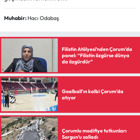
Muhabir:
Hacı Odabaş
Filistin Atölyesi’nden Çorum’da
panel: “Filistin özgürse dünya
da özgürdür”
Goalball’ın kalbi Çorum’da
atıyor
Çorumlu modifiye tutkunları
Sorgun’u salladı