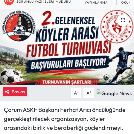
SORUMLU YAZI İŞLERI MÜDÜRÜ
YAYINLANMA
OKUNM
Eğitim
Ekonomi
Güncel
İskilip Haberleri
Kargı Haberleri
Kimdir?
Paylaş
-
+
A
A
Kültür Sanat
Çorum ASKF Başkanı Ferhat Arıcı öncülüğünde
Laçin Haberleri
gerçekleştirilecek organizasyon, köyler
arasındaki birlik ve beraberliği güçlendirmeyi,
Magazin