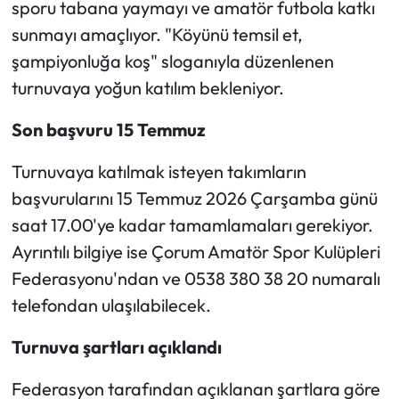
sporu tabana yaymayı ve amatör futbola katkı
sunmayı amaçlıyor. "Köyünü temsil et,
Mecitözü Haberleri
şampiyonluğa koş" sloganıyla düzenlenen
turnuvaya yoğun katılım bekleniyor.
Oğuzlar Haberleri
Son başvuru 15 Temmuz
Ortaköy Haberleri
Turnuvaya katılmak isteyen takımların
Osmancık Haberleri
başvurularını 15 Temmuz 2026 Çarşamba günü
Otomotiv
saat 17.00'ye kadar tamamlamaları gerekiyor.
Ayrıntılı bilgiye ise Çorum Amatör Spor Kulüpleri
Resmi İlan
Federasyonu'ndan ve 0538 380 38 20 numaralı
telefondan ulaşılabilecek.
Resmi Reklam
Turnuva şartları açıklandı
Sağlık
Federasyon tarafından açıklanan şartlara göre