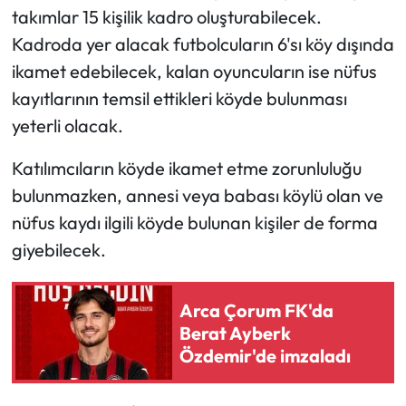
Siyaset
takımlar 15 kişilik kadro oluşturabilecek.
Kadroda yer alacak futbolcuların 6'sı köy dışında
Spor
ikamet edebilecek, kalan oyuncuların ise nüfus
kayıtlarının temsil ettikleri köyde bulunması
Sungurlu Haberleri
yeterli olacak.
Turizm
Katılımcıların köyde ikamet etme zorunluluğu
Uğurludağ Haberleri
bulunmazken, annesi veya babası köylü olan ve
nüfus kaydı ilgili köyde bulunan kişiler de forma
Yaşam
giyebilecek.
Yayla Haber
Arca Çorum FK'da
Yemek Tarifleri
Berat Ayberk
Özdemir'de imzaladı
Yerel Haberler