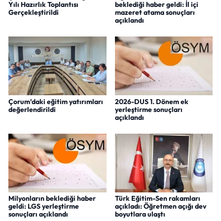
Yılı Hazırlık Toplantısı
beklediği haber geldi: İl içi
Gerçekleştirildi
mazeret atama sonuçları
açıklandı
Çorum’daki eğitim yatırımları
2026-DUS 1. Dönem ek
değerlendirildi
yerleştirme sonuçları
açıklandı
Milyonların beklediği haber
Türk Eğitim-Sen rakamları
geldi: LGS yerleştirme
açıkladı: Öğretmen açığı dev
sonuçları açıklandı
boyutlara ulaştı