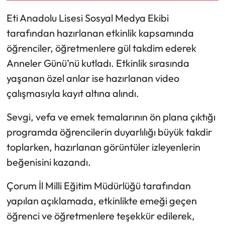
Eti Anadolu Lisesi Sosyal Medya Ekibi
Mecitözü Haberleri
tarafından hazırlanan etkinlik kapsamında
öğrenciler, öğretmenlere gül takdim ederek
Oğuzlar Haberleri
Anneler Günü’nü kutladı. Etkinlik sırasında
Ortaköy Haberleri
yaşanan özel anlar ise hazırlanan video
çalışmasıyla kayıt altına alındı.
Osmancık Haberleri
Sevgi, vefa ve emek temalarının ön plana çıktığı
Otomotiv
programda öğrencilerin duyarlılığı büyük takdir
toplarken, hazırlanan görüntüler izleyenlerin
Resmi İlan
beğenisini kazandı.
Resmi Reklam
Çorum İl Milli Eğitim Müdürlüğü tarafından
yapılan açıklamada, etkinlikte emeği geçen
Sağlık
öğrenci ve öğretmenlere teşekkür edilerek,