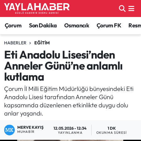
Alaca Haberleri
Çorum Nöbetçi Eczaneler
Çorum
Son Dakika
Osmancık
Çorum FK
Resmi
Bayat Haberleri
Çorum Hava Durumu
HABERLER
EĞITIM
Eti Anadolu Lisesi’nden
Bilgi - Keşfet Haberleri
Çorum Namaz Vakitleri
Anneler Günü’ne anlamlı
Bilim ve Teknoloji
Çorum Trafik Yoğunluk Haritası
kutlama
Boğazkale Haberleri
TFF 1.Lig Puan Durumu ve Fikstür
Çorum İl Milli Eğitim Müdürlüğü bünyesindeki Eti
Anadolu Lisesi tarafından Anneler Günü
Çorum Haberleri
Tüm Manşetler
kapsamında düzenlenen etkinlikte duygu dolu
anlar yaşandı.
Çorum Son Dakika Haberleri
Son Dakika Haberleri
MERVE KAYIŞ
12.05.2026 - 12:34
1 DK
MUHABIR
YAYINLANMA
OKUNMA SÜRESI
Dodurga Haberleri
Haber Arşivi