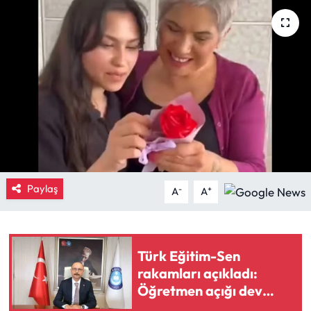
Eğitim
Ekonomi
Güncel
İskilip Haberleri
Kargı Haberleri
Paylaş
-
+
A
A
Kimdir?
Kültür Sanat
Türk Eğitim-Sen
rakamları açıkladı:
Laçin Haberleri
Öğretmen açığı dev
boyutlara ulaştı
Magazin