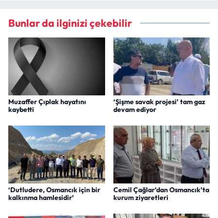
Bunlar da ilginizi çekebilir
Muzaffer Çıplak hayatını
‘Şişme savak projesi’ tam gaz
kaybetti
devam ediyor
‘Dutludere, Osmancık için bir
Cemil Çağlar’dan Osmancık’ta
kalkınma hamlesidir’
kurum ziyaretleri