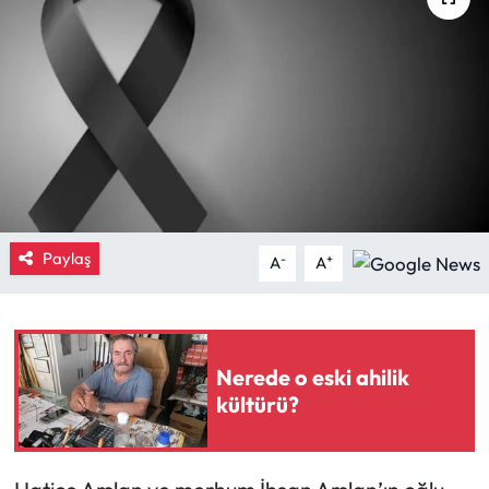
Eğitim
Ekonomi
Güncel
İskilip Haberleri
Paylaş
Kargı Haberleri
-
+
A
A
Kimdir?
Kültür Sanat
Nerede o eski ahilik
kültürü?
Laçin Haberleri
Magazin