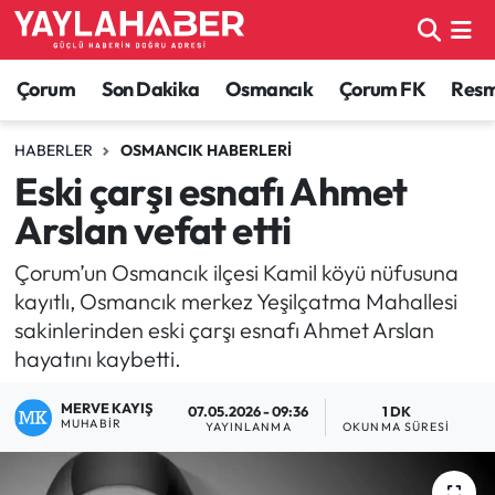
Alaca Haberleri
Çorum Nöbetçi Eczaneler
Çorum
Son Dakika
Osmancık
Çorum FK
Resmi
Bayat Haberleri
Çorum Hava Durumu
HABERLER
OSMANCIK HABERLERI
Eski çarşı esnafı Ahmet
Bilgi - Keşfet Haberleri
Çorum Namaz Vakitleri
Arslan vefat etti
Bilim ve Teknoloji
Çorum Trafik Yoğunluk Haritası
Çorum’un Osmancık ilçesi Kamil köyü nüfusuna
kayıtlı, Osmancık merkez Yeşilçatma Mahallesi
Boğazkale Haberleri
TFF 1.Lig Puan Durumu ve Fikstür
sakinlerinden eski çarşı esnafı Ahmet Arslan
hayatını kaybetti.
Çorum Haberleri
Tüm Manşetler
MERVE KAYIŞ
07.05.2026 - 09:36
1 DK
Çorum Son Dakika Haberleri
Son Dakika Haberleri
MUHABIR
YAYINLANMA
OKUNMA SÜRESI
Dodurga Haberleri
Haber Arşivi