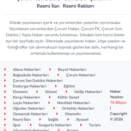
Resmi İlan
Resmi Reklam
Sitede yayınlanan içerik ve yorumlardan yazarları sorumludur.
Yayınlanan yorumlardan Çorum Haber, Çorum FK, Çorum Son
Dakika | Yayla Haber sorumlu tutulamaz. Sitedeki tüm harici linkler
ayrı bir sayfada açılır. Sitemizde yayınlanan haber, köşe yazıları ve
fotoğraflar izin alınmaksızın kaynak gösterilse dahi, herhangi bir
ortamda kullanılamaz ve yayınlanamaz
Alaca Haberleri
Bayat Haberleri
Boğazkale Haberleri
Çorum Haberleri
Çorum Son Dakika Haberleri
Dodurga Haberleri
Eğitim
Haber
Ekonomi
Güncel
İskilip Haberleri
Yazılımı:
Kargı Haberleri
Kültür Sanat
TE Bilişim
Laçin Haberleri
Mecitözü Haberleri
|
Oğuzlar Haberleri
Ortaköy Haberleri
Copyright
Osmancık Haberleri
Otomotiv
© 2026
Resmi İlan
Sağlık
Siyaset
Spor
Sungurlu Haberleri
Turizm
Uğurludağ Haberleri
Yaşam