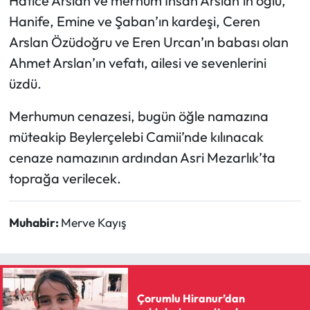
Hatice Arslan ve merhum İhsan Arslan’ın oğlu,
Hanife, Emine ve Şaban’ın kardeşi, Ceren
Mecitözü Haberleri
Arslan Özüdoğru ve Eren Urcan’ın babası olan
Ahmet Arslan’ın vefatı, ailesi ve sevenlerini
Oğuzlar Haberleri
üzdü.
Ortaköy Haberleri
Merhumun cenazesi, bugün öğle namazına
müteakip Beylerçelebi Camii’nde kılınacak
Osmancık Haberleri
cenaze namazının ardından Asri Mezarlık’ta
Otomotiv
toprağa verilecek.
Resmi İlan
Muhabir:
Merve Kayış
Resmi Reklam
Sağlık
Çorumlu Hiranur’dan