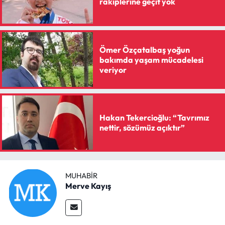
rakiplerine geçit yok
Siyaset
Spor
Ömer Özçatalbaş yoğun
Sungurlu Haberleri
bakımda yaşam mücadelesi
veriyor
Turizm
Uğurludağ Haberleri
Hakan Tekercioğlu: “Tavrımız
nettir, sözümüz açıktır”
Yaşam
Yayla Haber
MUHABIR
Yemek Tarifleri
Merve Kayış
Yerel Haberler