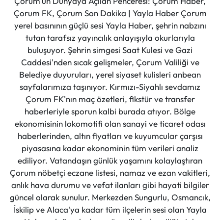
Çorum'un Dünyaya Açılan Penceresi: Çorum Haber,
Çorum FK, Çorum Son Dakika | Yayla Haber Çorum
yerel basınının güçlü sesi Yayla Haber, şehrin nabzını
tutan tarafsız yayıncılık anlayışıyla okurlarıyla
buluşuyor. Şehrin simgesi Saat Kulesi ve Gazi
Caddesi'nden sıcak gelişmeler, Çorum Valiliği ve
Belediye duyuruları, yerel siyaset kulisleri anbean
sayfalarımıza taşınıyor. Kırmızı-Siyahlı sevdamız
Çorum FK'nın maç özetleri, fikstür ve transfer
haberleriyle sporun kalbi burada atıyor. Bölge
ekonomisinin lokomotifi olan sanayi ve ticaret odası
haberlerinden, altın fiyatları ve kuyumcular çarşısı
piyasasına kadar ekonominin tüm verileri analiz
ediliyor. Vatandaşın günlük yaşamını kolaylaştıran
Çorum nöbetçi eczane listesi, namaz ve ezan vakitleri,
anlık hava durumu ve vefat ilanları gibi hayati bilgiler
güncel olarak sunulur. Merkezden Sungurlu, Osmancık,
İskilip ve Alaca'ya kadar tüm ilçelerin sesi olan Yayla