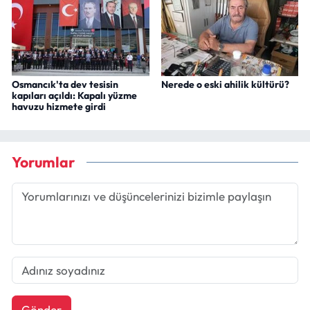
Osmancık'ta dev tesisin
Nerede o eski ahilik kültürü?
kapıları açıldı: Kapalı yüzme
havuzu hizmete girdi
Yorumlar
Gönder