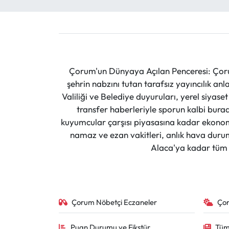
Çorum'un Dünyaya Açılan Penceresi: Çoru
şehrin nabzını tutan tarafsız yayıncılık an
Valiliği ve Belediye duyuruları, yerel siyas
transfer haberleriyle sporun kalbi burad
kuyumcular çarşısı piyasasına kadar ekonomi
namaz ve ezan vakitleri, anlık hava durumu
Alaca'ya kadar tüm il
Çorum Nöbetçi Eczaneler
Ço
Puan Durumu ve Fikstür
Tüm