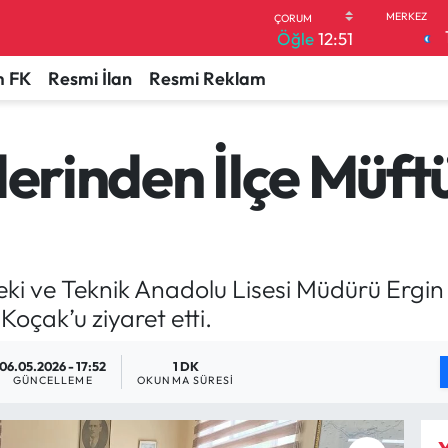
Öğle
12:51
 FK
Resmi İlan
Resmi Reklam
lerinden İlçe Müft
ki ve Teknik Anadolu Lisesi Müdürü Ergin 
çak’u ziyaret etti.
06.05.2026 - 17:52
1 DK
GÜNCELLEME
OKUNMA SÜRESI