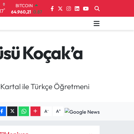
64.960,21
0.87
°
17
DOLAR
47,7436
0.18
EURO
55,2510
0.32
STERLİN
64,4811
0.38
üsü Koçak’a
GRAM ALTIN
6660.55
0.03
BİST100
13.779
-14
Kartal ile Türkçe Öğretmeni
-
+
A
A