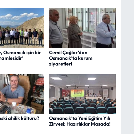
, Osmancık için bir
Cemil Çağlar’dan
hamlesidir’
Osmancık’ta kurum
ziyaretleri
ski ahilik kültürü?
Osmancık’ta Yeni Eğitim Yılı
Zirvesi: Hazırlıklar Masada!