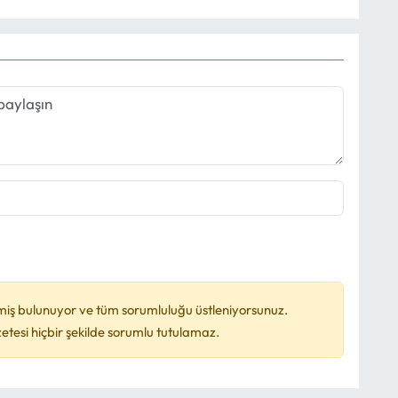
miş bulunuyor ve tüm sorumluluğu üstleniyorsunuz.
esi hiçbir şekilde sorumlu tutulamaz.