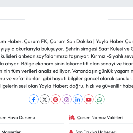
m Haber, Çorum FK, Çorum Son Dakika | Yayla Haber Çorum
layışıyla okurlarıyla buluşuyor. Şehrin simgesi Saat Kulesi 
et kulisleri anbean sayfalarımıza taşınıyor. Kırmızı-Siyahlı s
a atıyor. Bölge ekonomisinin lokomotifi olan sanayi ve ticare
nin tüm verileri analiz ediliyor. Vatandaşın günlük yaşamını
 ve vefat ilanları gibi hayati bilgiler güncel olarak sunulu
çelerin sesi olan Yayla Haber; doğru, hızlı ve güvenilir haber
rum Hava Durumu
Çorum Namaz Vakitleri
 Manşetler
Son Dakika Haberleri