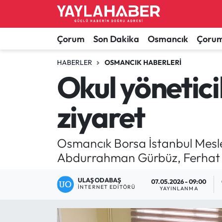
Alaca Haberleri
Çorum Nöbetçi Eczaneler
Çorum
Son Dakika
Osmancık
Çorum
Bayat Haberleri
Çorum Hava Durumu
HABERLER
OSMANCIK HABERLERI
Okul yönetici
Bilgi - Keşfet Haberleri
Çorum Namaz Vakitleri
ziyaret
Bilim ve Teknoloji
Çorum Trafik Yoğunluk Haritası
Boğazkale Haberleri
TFF 1.Lig Puan Durumu ve Fikstür
Osmancık Borsa İstanbul Mesle
Abdurrahman Gürbüz, Ferhat Ko
Çorum Haberleri
Tüm Manşetler
ULAŞ ODABAŞ
07.05.2026 - 09:00
İNTERNET EDITÖRÜ
Çorum Son Dakika Haberleri
Son Dakika Haberleri
YAYINLANMA
Dodurga Haberleri
Haber Arşivi