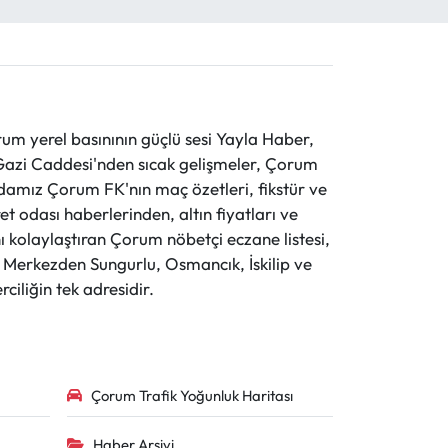
 yerel basınının güçlü sesi Yayla Haber,
ve Gazi Caddesi'nden sıcak gelişmeler, Çorum
evdamız Çorum FK'nın maç özetleri, fikstür ve
t odası haberlerinden, altın fiyatları ve
 kolaylaştıran Çorum nöbetçi eczane listesi,
r. Merkezden Sungurlu, Osmancık, İskilip ve
ciliğin tek adresidir.
Çorum Trafik Yoğunluk Haritası
Haber Arşivi