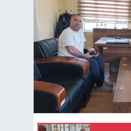
Eğitim
Ekonomi
Güncel
İskilip Haberleri
Kargı Haberleri
Kimdir?
Kültür Sanat
Laçin Haberleri
Magazin