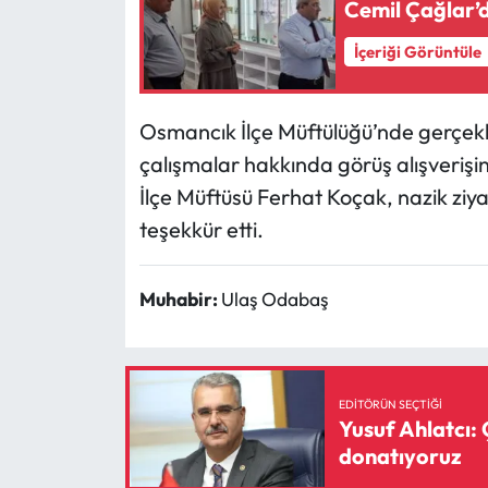
Cemil Çağlar’
Mecitözü Haberleri
İçeriği Görüntüle
Oğuzlar Haberleri
Osmancık İlçe Müftülüğü’nde gerçekle
çalışmalar hakkında görüş alışverişi
Ortaköy Haberleri
İlçe Müftüsü Ferhat Koçak, nazik ziya
Osmancık Haberleri
teşekkür etti.
Otomotiv
Muhabir:
Ulaş Odabaş
Resmi İlan
Resmi Reklam
EDITÖRÜN SEÇTIĞI
Yusuf Ahlatcı: 
Sağlık
donatıyoruz