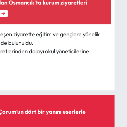
dan Osmancık’ta kurum ziyaretleri
şen ziyarette eğitim ve gençlere yönelik
nde bulunuldu.
retlerinden dolayı okul yöneticilerine
Çorum’un dört bir yanını eserlerle