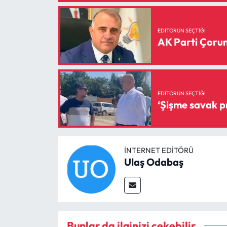
Siyaset
Spor
EDITÖRÜN SEÇTIĞI
AK Parti Çorum 
Sungurlu Haberleri
Turizm
EDITÖRÜN SEÇTIĞI
Uğurludağ Haberleri
Yaşam
İNTERNET EDITÖRÜ
Yayla Haber
Ulaş Odabaş
Yemek Tarifleri
Yerel Haberler
Bunlar da ilginizi çekebilir