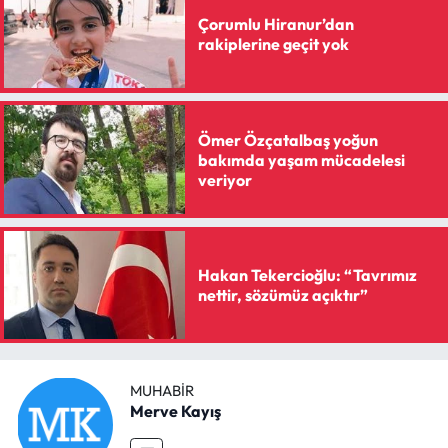
Çorumlu Hiranur’dan
rakiplerine geçit yok
Ömer Özçatalbaş yoğun
bakımda yaşam mücadelesi
veriyor
Hakan Tekercioğlu: “Tavrımız
nettir, sözümüz açıktır”
MUHABIR
Merve Kayış