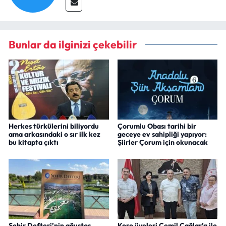
Bunlar da ilginizi çekebilir
Herkes türkülerini biliyordu
Çorumlu Obası tarihi bir
ama arkasındaki o sır ilk kez
geceye ev sahipliği yapıyor:
bu kitapta çıktı
Şiirler Çorum için okunacak
Şehir Defteri’nin ağustos
Koro üyeleri Cemil Çağlar’a ile