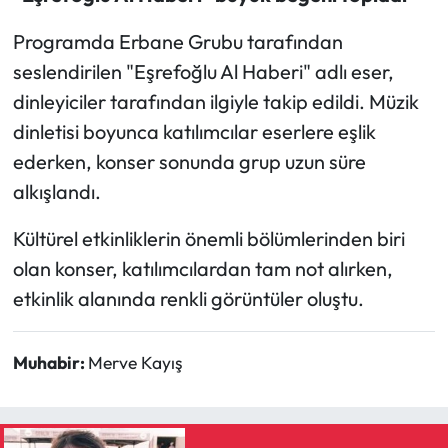
Siyaset
Programda Erbane Grubu tarafından
Spor
seslendirilen "Eşrefoğlu Al Haberi" adlı eser,
dinleyiciler tarafından ilgiyle takip edildi. Müzik
Sungurlu Haberleri
dinletisi boyunca katılımcılar eserlere eşlik
Turizm
ederken, konser sonunda grup uzun süre
alkışlandı.
Uğurludağ Haberleri
Kültürel etkinliklerin önemli bölümlerinden biri
Yaşam
olan konser, katılımcılardan tam not alırken,
etkinlik alanında renkli görüntüler oluştu.
Yayla Haber
Muhabir:
Merve Kayış
Yemek Tarifleri
Yerel Haberler