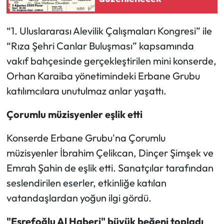
Mecitözü Haberleri
“1. Uluslararası Alevilik Çalışmaları Kongresi” ile
“Rıza Şehri Canlar Buluşması” kapsamında
Oğuzlar Haberleri
vakıf bahçesinde gerçekleştirilen mini konserde,
Ortaköy Haberleri
Orhan Karaiba yönetimindeki Erbane Grubu
katılımcılara unutulmaz anlar yaşattı.
Osmancık Haberleri
Çorumlu müzisyenler eşlik etti
Otomotiv
Konserde Erbane Grubu'na Çorumlu
Resmi İlan
müzisyenler İbrahim Çelikcan, Dinçer Şimşek ve
Emrah Şahin de eşlik etti. Sanatçılar tarafından
Resmi Reklam
seslendirilen eserler, etkinliğe katılan
vatandaşlardan yoğun ilgi gördü.
Sağlık
"Eşrefoğlu Al Haberi" büyük beğeni topladı