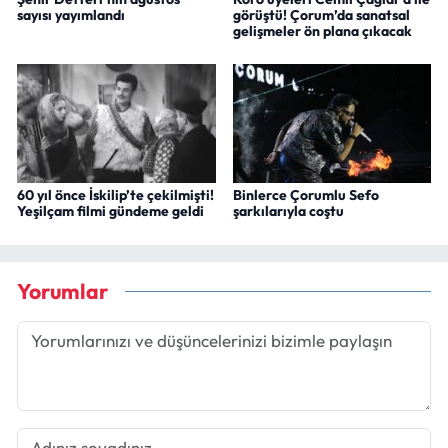
sayısı yayımlandı
görüştü! Çorum’da sanatsal
gelişmeler ön plana çıkacak
60 yıl önce İskilip’te çekilmişti!
Binlerce Çorumlu Sefo
Yeşilçam filmi gündeme geldi
şarkılarıyla coştu
Yorumlar