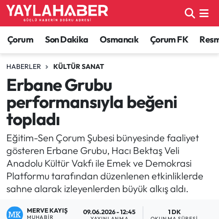
Alaca Haberleri
Çorum Nöbetçi Eczaneler
Çorum
Son Dakika
Osmancık
Çorum FK
Resmi
Bayat Haberleri
Çorum Hava Durumu
HABERLER
KÜLTÜR SANAT
Erbane Grubu
Bilgi - Keşfet Haberleri
Çorum Namaz Vakitleri
performansıyla beğeni
Bilim ve Teknoloji
Çorum Trafik Yoğunluk Haritası
topladı
Boğazkale Haberleri
TFF 1.Lig Puan Durumu ve Fikstür
Eğitim-Sen Çorum Şubesi bünyesinde faaliyet
gösteren Erbane Grubu, Hacı Bektaş Veli
Çorum Haberleri
Tüm Manşetler
Anadolu Kültür Vakfı ile Emek ve Demokrasi
Platformu tarafından düzenlenen etkinliklerde
Çorum Son Dakika Haberleri
Son Dakika Haberleri
sahne alarak izleyenlerden büyük alkış aldı.
Dodurga Haberleri
Haber Arşivi
MERVE KAYIŞ
09.06.2026 - 12:45
1 DK
MUHABIR
YAYINLANMA
OKUNMA SÜRESI