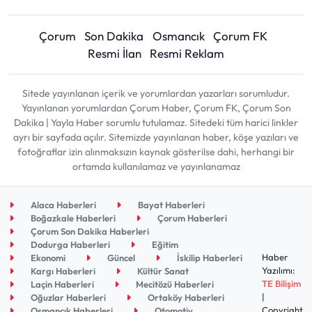
Çorum
Son Dakika
Osmancık
Çorum FK
Resmi İlan
Resmi Reklam
Sitede yayınlanan içerik ve yorumlardan yazarları sorumludur.
Yayınlanan yorumlardan Çorum Haber, Çorum FK, Çorum Son
Dakika | Yayla Haber sorumlu tutulamaz. Sitedeki tüm harici linkler
ayrı bir sayfada açılır. Sitemizde yayınlanan haber, köşe yazıları ve
fotoğraflar izin alınmaksızın kaynak gösterilse dahi, herhangi bir
ortamda kullanılamaz ve yayınlanamaz
Alaca Haberleri
Bayat Haberleri
Boğazkale Haberleri
Çorum Haberleri
Çorum Son Dakika Haberleri
Dodurga Haberleri
Eğitim
Haber
Ekonomi
Güncel
İskilip Haberleri
Yazılımı:
Kargı Haberleri
Kültür Sanat
TE Bilişim
Laçin Haberleri
Mecitözü Haberleri
|
Oğuzlar Haberleri
Ortaköy Haberleri
Copyright
Osmancık Haberleri
Otomotiv