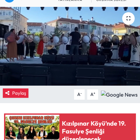
Eğitim
Ekonomi
Güncel
İskilip Haberleri
Kargı Haberleri
Kimdir?
Paylaş
-
+
A
A
Kültür Sanat
Kızılpınar Köyü’nde 19.
Laçin Haberleri
Fasulye Şenliği
düzenlenecek
Magazin