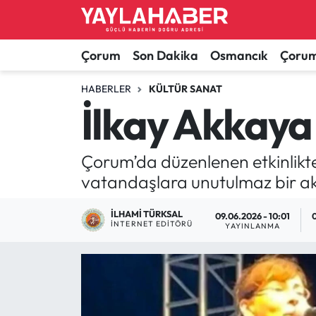
Alaca Haberleri
Çorum Nöbetçi Eczaneler
Çorum
Son Dakika
Osmancık
Çorum
Bayat Haberleri
Çorum Hava Durumu
HABERLER
KÜLTÜR SANAT
İlkay Akkaya
Bilgi - Keşfet Haberleri
Çorum Namaz Vakitleri
Çorum’da düzenlenen etkinlikte 
Bilim ve Teknoloji
Çorum Trafik Yoğunluk Haritası
vatandaşlara unutulmaz bir ak
Boğazkale Haberleri
TFF 1.Lig Puan Durumu ve Fikstür
İLHAMI TÜRKSAL
09.06.2026 - 10:01
İNTERNET EDITÖRÜ
YAYINLANMA
Çorum Haberleri
Tüm Manşetler
Çorum Son Dakika Haberleri
Son Dakika Haberleri
Dodurga Haberleri
Haber Arşivi