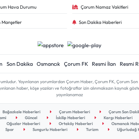
rum Hava Durumu
Çorum Namaz Vakitleri
 Manşetler
Son Dakika Haberleri
m
Son Dakika
Osmancık
Çorum FK
Resmi İlan
Resmi 
sorumludur. Yayınlanan yorumlardan Çorum Haber, Çorum FK, Çorum Son D
 yayınlanan haber, köşe yazıları ve fotoğraflar izin alınmaksızın kaynak gös
yayınlanamaz
Boğazkale Haberleri
Çorum Haberleri
Çorum Son Dakik
omi
Güncel
İskilip Haberleri
Kargı Haberleri
Oğuzlar Haberleri
Ortaköy Haberleri
Osmancık Habe
Spor
Sungurlu Haberleri
Turizm
Uğurludağ H