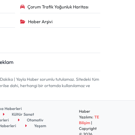
Çorum Trafik Yoğunluk Haritası
Haber Arşivi
Reklam
akika | Yayla Haber sorumlu tutulamaz. Sitedeki tüm
terilse dahi, herhangi bir ortamda kullanılamaz ve
a Haberleri
Haber
Kültür Sanat
Yazılımı:
TE
rleri
Otomotiv
Bilişim
|
aberleri
Yaşam
Copyright
© 2026