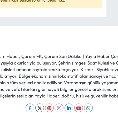
esi hiçbir şekilde sorumlu tutulamaz.
m Haber, Çorum FK, Çorum Son Dakika | Yayla Haber Çorum
layışıyla okurlarıyla buluşuyor. Şehrin simgesi Saat Kulesi 
et kulisleri anbean sayfalarımıza taşınıyor. Kırmızı-Siyahlı s
a atıyor. Bölge ekonomisinin lokomotifi olan sanayi ve ticare
nin tüm verileri analiz ediliyor. Vatandaşın günlük yaşamını
 ve vefat ilanları gibi hayati bilgiler güncel olarak sunulu
çelerin sesi olan Yayla Haber; doğru, hızlı ve güvenilir haber