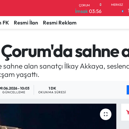
İmsak
03:56
 FK
Resmi İlan
Resmi Reklam
 Çorum'da sahne a
sahne alan sanatçı İlkay Akkaya, seslendi
şam yaşattı.
09.06.2026 - 10:03
1 DK
GÜNCELLEME
OKUNMA SÜRESI
Y