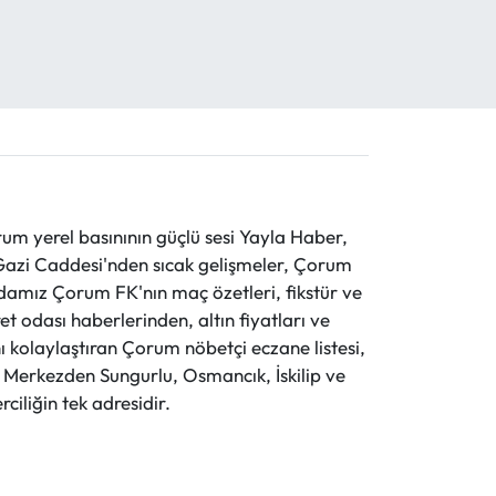
 yerel basınının güçlü sesi Yayla Haber,
ve Gazi Caddesi'nden sıcak gelişmeler, Çorum
evdamız Çorum FK'nın maç özetleri, fikstür ve
t odası haberlerinden, altın fiyatları ve
 kolaylaştıran Çorum nöbetçi eczane listesi,
r. Merkezden Sungurlu, Osmancık, İskilip ve
ciliğin tek adresidir.