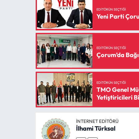
Siyaset
EDITÖRÜN SEÇTIĞI
Yeni Parti Ço
Spor
Sungurlu Haberleri
EDITÖRÜN SEÇTIĞI
Turizm
Çorum’da Bağı
Uğurludağ Haberleri
Yaşam
EDITÖRÜN SEÇTIĞI
TMO Genel Müd
Yetiştiricileri B
Yayla Haber
Yemek Tarifleri
İNTERNET EDITÖRÜ
İlhami Türksal
Yerel Haberler