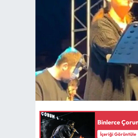
Eğitim
Ekonomi
Güncel
İskilip Haberleri
Kargı Haberleri
Kimdir?
Kültür Sanat
Laçin Haberleri
Binlerce Çorum
İçeriği Görüntüle
Magazin