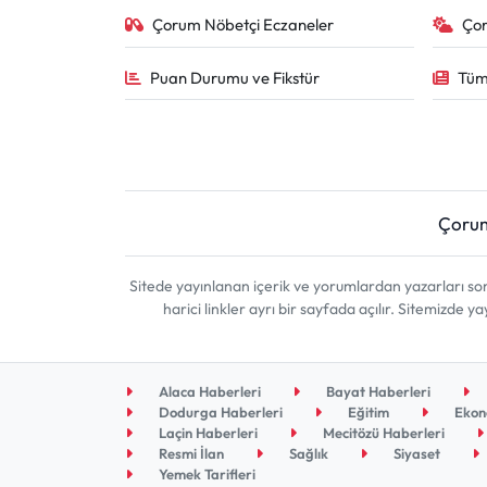
Çorum Nöbetçi Eczaneler
Ço
Puan Durumu ve Fikstür
Tüm
Çoru
Sitede yayınlanan içerik ve yorumlardan yazarları 
harici linkler ayrı bir sayfada açılır. Sitemizde
Alaca Haberleri
Bayat Haberleri
Dodurga Haberleri
Eğitim
Ekon
Laçin Haberleri
Mecitözü Haberleri
Resmi İlan
Sağlık
Siyaset
Yemek Tarifleri