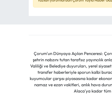
Yazılan yorumlardan Çorum Yayla Haber Gazet
Çorum'un Dünyaya Açılan Penceresi: Çoru
şehrin nabzını tutan tarafsız yayıncılık an
Valiliği ve Belediye duyuruları, yerel siyas
transfer haberleriyle sporun kalbi burad
kuyumcular çarşısı piyasasına kadar ekonomi
namaz ve ezan vakitleri, anlık hava durumu
Alaca'ya kadar tüm il