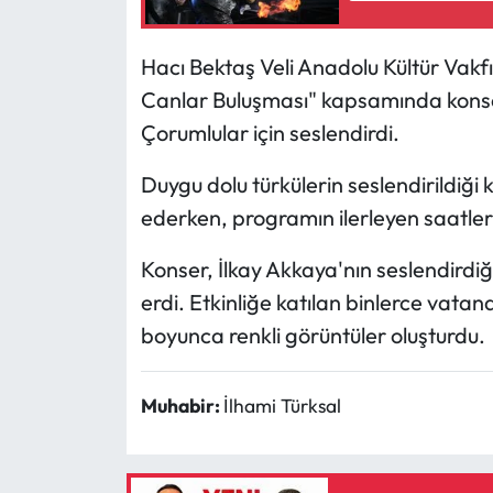
Mecitözü Haberleri
Hacı Bektaş Veli Anadolu Kültür Vakfı
Canlar Buluşması" kapsamında konser
Oğuzlar Haberleri
Çorumlular için seslendirdi.
Ortaköy Haberleri
Duygu dolu türkülerin seslendirildiğ
ederken, programın ilerleyen saatleri
Osmancık Haberleri
Konser, İlkay Akkaya'nın seslendirdiğ
Otomotiv
erdi. Etkinliğe katılan binlerce vata
Resmi İlan
boyunca renkli görüntüler oluşturdu.
Resmi Reklam
Muhabir:
İlhami Türksal
Sağlık