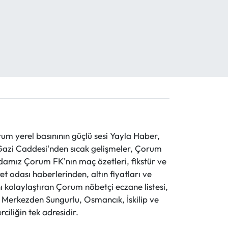
 yerel basınının güçlü sesi Yayla Haber,
ve Gazi Caddesi'nden sıcak gelişmeler, Çorum
evdamız Çorum FK'nın maç özetleri, fikstür ve
t odası haberlerinden, altın fiyatları ve
 kolaylaştıran Çorum nöbetçi eczane listesi,
r. Merkezden Sungurlu, Osmancık, İskilip ve
ciliğin tek adresidir.