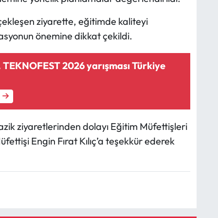
rçekleşen ziyarette, eğitimde kaliteyi
inasyonun önemine dikkat çekildi.
, TEKNOFEST 2026 yarışması Türkiye
azik ziyaretlerinden dolayı Eğitim Müfettişleri
fettişi Engin Fırat Kılıç’a teşekkür ederek