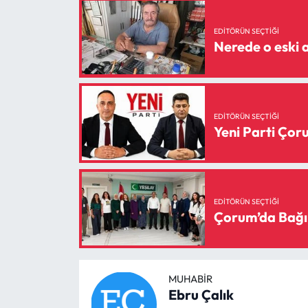
Siyaset
EDITÖRÜN SEÇTIĞI
Spor
Nerede o eski a
Sungurlu Haberleri
Turizm
EDITÖRÜN SEÇTIĞI
Yeni Parti Ço
Uğurludağ Haberleri
Yaşam
EDITÖRÜN SEÇTIĞI
Yayla Haber
Çorum’da Bağı
Yemek Tarifleri
MUHABIR
Yerel Haberler
Ebru Çalık