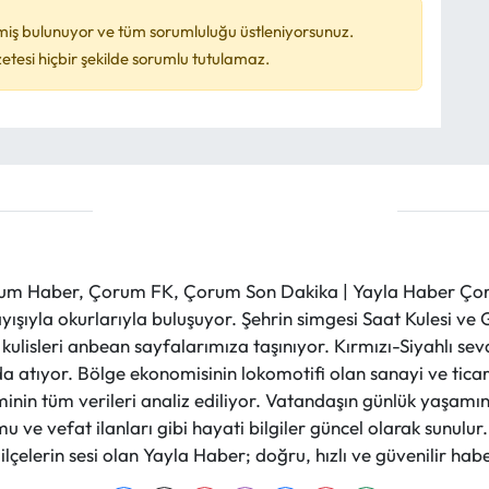
miş bulunuyor ve tüm sorumluluğu üstleniyorsunuz.
esi hiçbir şekilde sorumlu tutulamaz.
m Haber, Çorum FK, Çorum Son Dakika | Yayla Haber Çorum
layışıyla okurlarıyla buluşuyor. Şehrin simgesi Saat Kulesi 
et kulisleri anbean sayfalarımıza taşınıyor. Kırmızı-Siyahlı s
a atıyor. Bölge ekonomisinin lokomotifi olan sanayi ve ticare
nin tüm verileri analiz ediliyor. Vatandaşın günlük yaşamını
 ve vefat ilanları gibi hayati bilgiler güncel olarak sunulu
çelerin sesi olan Yayla Haber; doğru, hızlı ve güvenilir haber