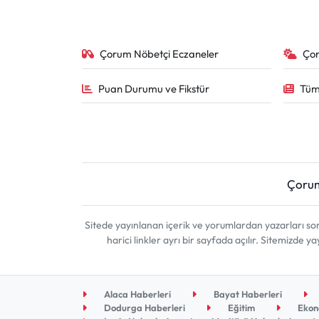
Çorum Nöbetçi Eczaneler
Ço
Puan Durumu ve Fikstür
Tüm
Çoru
Sitede yayınlanan içerik ve yorumlardan yazarları 
harici linkler ayrı bir sayfada açılır. Sitemizde
Alaca Haberleri
Bayat Haberleri
Dodurga Haberleri
Eğitim
Ekon