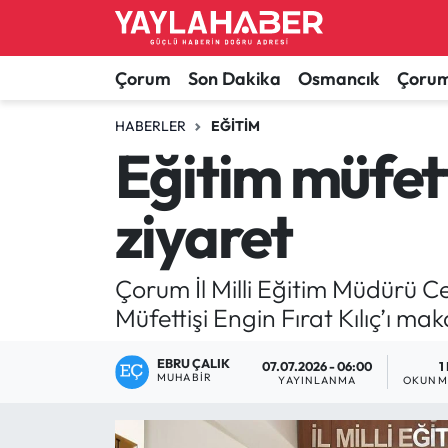
Alaca Haberleri
Çorum Nöbetçi Eczaneler
Çorum
Son Dakika
Osmancık
Çorum
Bayat Haberleri
Çorum Hava Durumu
HABERLER
EĞITIM
Eğitim müfet
Bilgi - Keşfet Haberleri
Çorum Namaz Vakitleri
ziyaret
Bilim ve Teknoloji
Çorum Trafik Yoğunluk Haritası
Boğazkale Haberleri
TFF 1.Lig Puan Durumu ve Fikstür
Çorum İl Milli Eğitim Müdürü Ce
Müfettişi Engin Fırat Kılıç’ı ma
Çorum Haberleri
Tüm Manşetler
EBRU ÇALIK
07.07.2026 - 06:00
1
MUHABIR
Çorum Son Dakika Haberleri
Son Dakika Haberleri
YAYINLANMA
OKUNMA
Dodurga Haberleri
Haber Arşivi