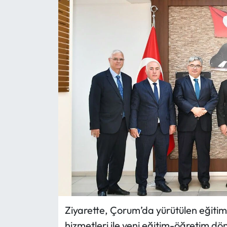
Eğitim
Ekonomi
Güncel
İskilip Haberleri
Kargı Haberleri
Kimdir?
Kültür Sanat
Laçin Haberleri
Ziyarette, Çorum’da yürütülen eğitim
hizmetleri ile yeni eğitim-öğretim dö
Magazin