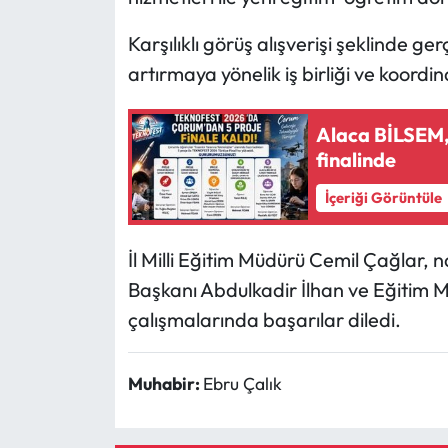
Karşılıklı görüş alışverişi şeklinde ge
Mecitözü Haberleri
artırmaya yönelik iş birliği ve koord
Oğuzlar Haberleri
Alaca BİLSEM
Ortaköy Haberleri
finalinde
İçeriği Görüntüle
Osmancık Haberleri
Otomotiv
İl Milli Eğitim Müdürü Cemil Çağlar, n
Başkanı Abdulkadir İlhan ve Eğitim Mü
Resmi İlan
çalışmalarında başarılar diledi.
Resmi Reklam
Muhabir:
Ebru Çalık
Sağlık