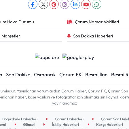
rum Hava Durumu
Çorum Namaz Vakitleri
 Manşetler
Son Dakika Haberleri
m
Son Dakika
Osmancık
Çorum FK
Resmi İlan
Resmi 
sorumludur. Yayınlanan yorumlardan Çorum Haber, Çorum FK, Çorum Son D
 yayınlanan haber, köşe yazıları ve fotoğraflar izin alınmaksızın kaynak gös
yayınlanamaz
Boğazkale Haberleri
Çorum Haberleri
Çorum Son Dakik
omi
Güncel
İskilip Haberleri
Kargı Haberleri