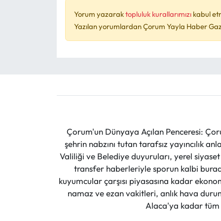
Yorum yazarak
topluluk kurallarımızı
kabul et
Yazılan yorumlardan Çorum Yayla Haber Gazet
Çorum'un Dünyaya Açılan Penceresi: Çoru
şehrin nabzını tutan tarafsız yayıncılık an
Valiliği ve Belediye duyuruları, yerel siyas
transfer haberleriyle sporun kalbi burad
kuyumcular çarşısı piyasasına kadar ekonomi
namaz ve ezan vakitleri, anlık hava durumu
Alaca'ya kadar tüm il