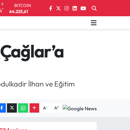
64.225,61
-0.63
DOLAR
°
4
47,7143
0.16
EURO
55,0317
-0.02
STERLİN
64,2463
0.07
 Çağlar’a
GRAM ALTIN
6510.40
0.45
BİST100
13.799
70
dulkadir İlhan ve Eğitim
-
+
A
A