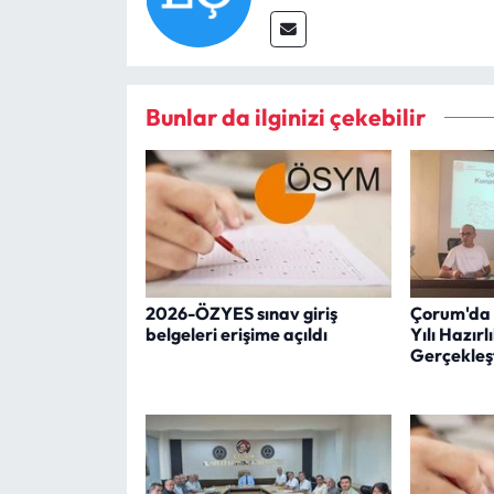
Bunlar da ilginizi çekebilir
2026-ÖZYES sınav giriş
Çorum'da 
belgeleri erişime açıldı
Yılı Hazırl
Gerçekleşt