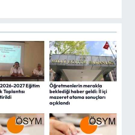
2026-2027 Eğitim
Öğretmenlerin merakla
ık Toplantısı
beklediği haber geldi: İl içi
irildi
mazeret atama sonuçları
açıklandı