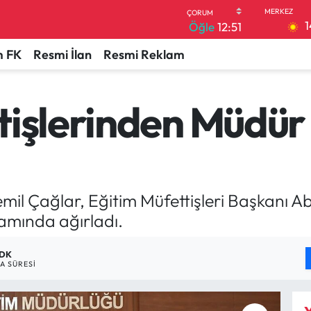
1
Öğle
12:51
 FK
Resmi İlan
Resmi Reklam
tişlerinden Müdür
mil Çağlar, Eğitim Müfettişleri Başkanı Ab
kamında ağırladı.
 DK
 SÜRESI