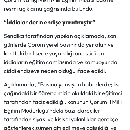
resmi açıklama çağrısında bulundu.
Mecitözü Haberleri
“İddialar derin endişe yaratmıştır”
Oğuzlar Haberleri
Sendika tarafından yapılan açıklamada, son
Ortaköy Haberleri
günlerde Çorum yerel basınında yer alan ve
kentteki bir lisede yaşandığı öne sürülen
Osmancık Haberleri
iddiaların eğitim camiasında ve kamuoyunda
ciddi endişeye neden olduğu ifade edildi.
Otomotiv
Açıklamada, “Basına yansıyan haberlerde; lise
Resmi İlan
çağındaki bir öğrencimizin okuldaki bir eğitimci
tarafından taciz edildiği, konunun Çorum İl Milli
Resmi Reklam
Eğitim Müdürlüğü’ndeki bazı idareciler
Sağlık
tarafından siyasi ve kişisel yakınlıklar gerekçe
gösterilerek sümen altı edilmeye çalışıldığı ve