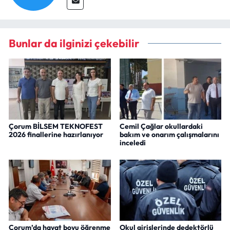
Bunlar da ilginizi çekebilir
Çorum BİLSEM TEKNOFEST
Cemil Çağlar okullardaki
2026 finallerine hazırlanıyor
bakım ve onarım çalışmalarını
inceledi
Çorum’da hayat boyu öğrenme
Okul girişlerinde dedektörlü