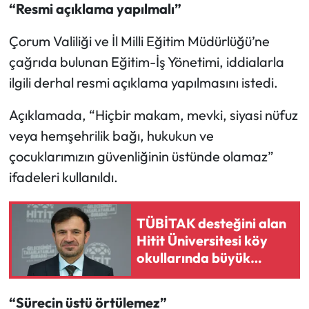
“Resmi açıklama yapılmalı”
Çorum Valiliği ve İl Milli Eğitim Müdürlüğü’ne
çağrıda bulunan Eğitim-İş Yönetimi, iddialarla
ilgili derhal resmi açıklama yapılmasını istedi.
Açıklamada, “Hiçbir makam, mevki, siyasi nüfuz
veya hemşehrilik bağı, hukukun ve
çocuklarımızın güvenliğinin üstünde olamaz”
ifadeleri kullanıldı.
TÜBİTAK desteğini alan
Hitit Üniversitesi köy
okullarında büyük
dönüşümü başlatıyor
“Sürecin üstü örtülemez”