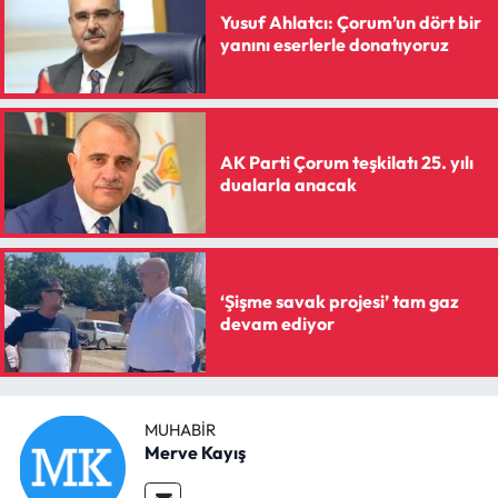
Yusuf Ahlatcı: Çorum’un dört bir
yanını eserlerle donatıyoruz
AK Parti Çorum teşkilatı 25. yılı
dualarla anacak
‘Şişme savak projesi’ tam gaz
devam ediyor
MUHABIR
Merve Kayış