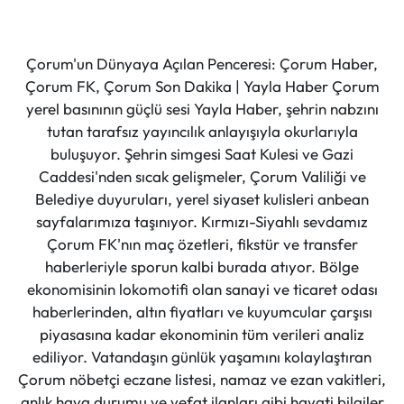
Çorum'un Dünyaya Açılan Penceresi: Çorum Haber,
Çorum FK, Çorum Son Dakika | Yayla Haber Çorum
yerel basınının güçlü sesi Yayla Haber, şehrin nabzını
tutan tarafsız yayıncılık anlayışıyla okurlarıyla
buluşuyor. Şehrin simgesi Saat Kulesi ve Gazi
Caddesi'nden sıcak gelişmeler, Çorum Valiliği ve
Belediye duyuruları, yerel siyaset kulisleri anbean
sayfalarımıza taşınıyor. Kırmızı-Siyahlı sevdamız
Çorum FK'nın maç özetleri, fikstür ve transfer
haberleriyle sporun kalbi burada atıyor. Bölge
ekonomisinin lokomotifi olan sanayi ve ticaret odası
haberlerinden, altın fiyatları ve kuyumcular çarşısı
piyasasına kadar ekonominin tüm verileri analiz
ediliyor. Vatandaşın günlük yaşamını kolaylaştıran
Çorum nöbetçi eczane listesi, namaz ve ezan vakitleri,
anlık hava durumu ve vefat ilanları gibi hayati bilgiler