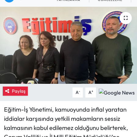
Eğitim
Ekonomi
Güncel
İskilip Haberleri
Kargı Haberleri
Kimdir?
Paylaş
-
+
A
A
Kültür Sanat
Eğitim-İş Yönetimi, kamuoyunda infial yaratan
iddialar karşısında yetkili makamların sessiz
Laçin Haberleri
kalmasının kabul edilemez olduğunu belirterek,
Magazin
Çorum Valiliği ve İl Milli Eğitim Müdürlüğü’ne