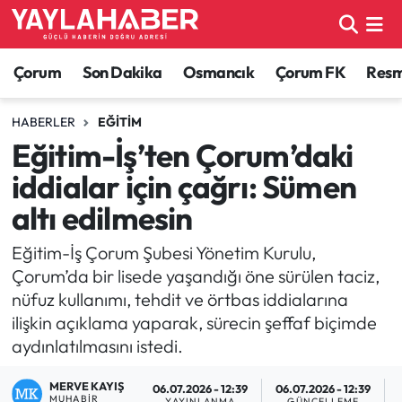
Alaca Haberleri
Çorum Nöbetçi Eczaneler
Çorum
Son Dakika
Osmancık
Çorum FK
Resmi
Bayat Haberleri
Çorum Hava Durumu
HABERLER
EĞITIM
Eğitim-İş’ten Çorum’daki
Bilgi - Keşfet Haberleri
Çorum Namaz Vakitleri
iddialar için çağrı: Sümen
Bilim ve Teknoloji
Çorum Trafik Yoğunluk Haritası
altı edilmesin
Boğazkale Haberleri
TFF 1.Lig Puan Durumu ve Fikstür
Eğitim-İş Çorum Şubesi Yönetim Kurulu,
Çorum’da bir lisede yaşandığı öne sürülen taciz,
Çorum Haberleri
Tüm Manşetler
nüfuz kullanımı, tehdit ve örtbas iddialarına
ilişkin açıklama yaparak, sürecin şeffaf biçimde
Çorum Son Dakika Haberleri
Son Dakika Haberleri
aydınlatılmasını istedi.
Dodurga Haberleri
Haber Arşivi
MERVE KAYIŞ
06.07.2026 - 12:39
06.07.2026 - 12:39
MUHABIR
YAYINLANMA
GÜNCELLEME