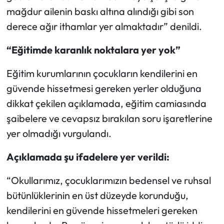
Siyaset
mağdur ailenin baskı altına alındığı gibi son
derece ağır ithamlar yer almaktadır” denildi.
Spor
“Eğitimde karanlık noktalara yer yok”
Sungurlu Haberleri
Eğitim kurumlarının çocukların kendilerini en
Turizm
güvende hissetmesi gereken yerler olduğuna
dikkat çekilen açıklamada, eğitim camiasında
Uğurludağ Haberleri
şaibelere ve cevapsız bırakılan soru işaretlerine
Yaşam
yer olmadığı vurgulandı.
Açıklamada şu ifadelere yer verildi:
Yayla Haber
“Okullarımız, çocuklarımızın bedensel ve ruhsal
Yemek Tarifleri
bütünlüklerinin en üst düzeyde korunduğu,
Yerel Haberler
kendilerini en güvende hissetmeleri gereken