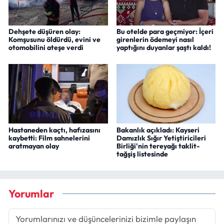
Dehşete düşüren olay:
Bu otelde para geçmiyor: İçeri
Komşusunu öldürdü, evini ve
girenlerin ödemeyi nasıl
otomobilini ateşe verdi
yaptığını duyanlar şaştı kaldı!
Hastaneden kaçtı, hafızasını
Bakanlık açıkladı: Kayseri
kaybetti: Film sahnelerini
Damızlık Sığır Yetiştiricileri
aratmayan olay
Birliği'nin tereyağı taklit-
tağşiş listesinde
Yorumlar