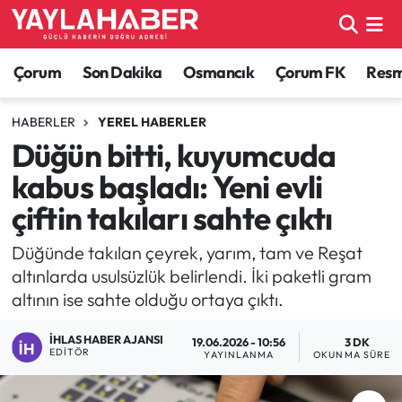
Alaca Haberleri
Çorum Nöbetçi Eczaneler
Çorum
Son Dakika
Osmancık
Çorum FK
Resmi
Bayat Haberleri
Çorum Hava Durumu
HABERLER
YEREL HABERLER
Düğün bitti, kuyumcuda
Bilgi - Keşfet Haberleri
Çorum Namaz Vakitleri
kabus başladı: Yeni evli
Bilim ve Teknoloji
Çorum Trafik Yoğunluk Haritası
çiftin takıları sahte çıktı
Boğazkale Haberleri
TFF 1.Lig Puan Durumu ve Fikstür
Düğünde takılan çeyrek, yarım, tam ve Reşat
altınlarda usulsüzlük belirlendi. İki paketli gram
Çorum Haberleri
Tüm Manşetler
altının ise sahte olduğu ortaya çıktı.
İHLAS HABER AJANSI
Çorum Son Dakika Haberleri
Son Dakika Haberleri
19.06.2026 - 10:56
3 DK
EDITÖR
YAYINLANMA
OKUNMA SÜRESI
Dodurga Haberleri
Haber Arşivi