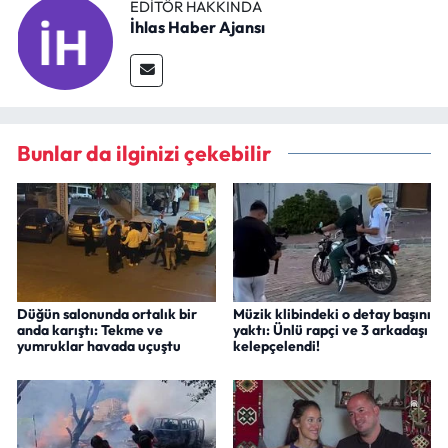
EDITÖR HAKKINDA
İhlas Haber Ajansı
Bunlar da ilginizi çekebilir
Düğün salonunda ortalık bir
Müzik klibindeki o detay başını
anda karıştı: Tekme ve
yaktı: Ünlü rapçi ve 3 arkadaşı
yumruklar havada uçuştu
kelepçelendi!