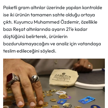
Siyaset
Paketli gram altınlar üzerinde yapılan kontrolde
Spor
ise iki ürünün tamamen sahte olduğu ortaya
çıktı. Kuyumcu Muhammed Özdemir, özellikle
Sungurlu Haberleri
bazı Reşat altınlarında ayarın 21’e kadar
düştüğünü belirterek, ürünlerin
Turizm
bozdurulamayacağını ve analiz için vatandaşa
teslim edileceğini söyledi.
Uğurludağ Haberleri
Yaşam
Yayla Haber
Yemek Tarifleri
Yerel Haberler