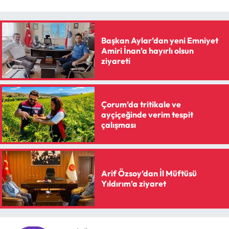
Başkan Aylar’dan yeni Emniyet
Amiri İnan’a hayırlı olsun
ziyareti
Çorum’da tritikale ve
ayçiçeğinde verim tespit
çalışması
Arif Özsoy’dan İl Müftüsü
Yıldırım’a ziyaret