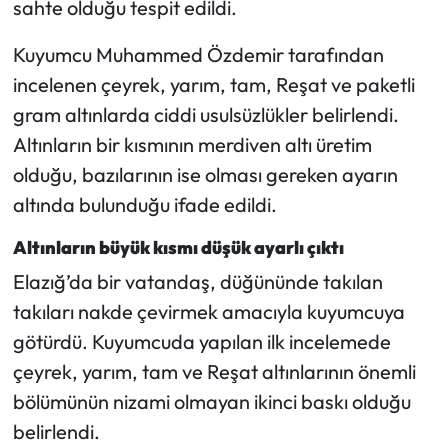
sahte olduğu tespit edildi.
Mecitözü Haberleri
Kuyumcu Muhammed Özdemir tarafından
incelenen çeyrek, yarım, tam, Reşat ve paketli
Oğuzlar Haberleri
gram altınlarda ciddi usulsüzlükler belirlendi.
Altınların bir kısmının merdiven altı üretim
Ortaköy Haberleri
olduğu, bazılarının ise olması gereken ayarın
Osmancık Haberleri
altında bulunduğu ifade edildi.
Altınların büyük kısmı düşük ayarlı çıktı
Otomotiv
Elazığ’da bir vatandaş, düğününde takılan
Resmi İlan
takıları nakde çevirmek amacıyla kuyumcuya
götürdü. Kuyumcuda yapılan ilk incelemede
Resmi Reklam
çeyrek, yarım, tam ve Reşat altınlarının önemli
bölümünün nizami olmayan ikinci baskı olduğu
Sağlık
belirlendi.