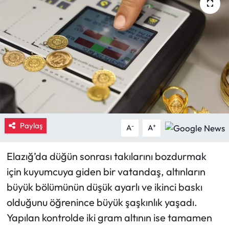
Eğitim
Ekonomi
Güncel
İskilip Haberleri
Kargı Haberleri
Paylaş
-
+
A
A
Kimdir?
Elazığ’da düğün sonrası takılarını bozdurmak
için kuyumcuya giden bir vatandaş, altınların
Kültür Sanat
büyük bölümünün düşük ayarlı ve ikinci baskı
Laçin Haberleri
olduğunu öğrenince büyük şaşkınlık yaşadı.
Yapılan kontrolde iki gram altının ise tamamen
Magazin