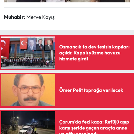
Siyaset
Muhabir:
Merve Kayış
Spor
Sungurlu Haberleri
Osmancık'ta dev tesisin kapıları
Turizm
açıldı: Kapalı yüzme havuzu
hizmete girdi
Uğurludağ Haberleri
Yaşam
Ömer Pelit toprağa verilecek
Yayla Haber
Yemek Tarifleri
Çorum'da feci kaza: Refüjü aşıp
Yerel Haberler
karşı şeride geçen araçta anne
ve oğlu yaralandı