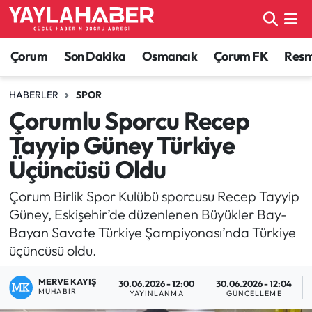
Alaca Haberleri
Çorum Nöbetçi Eczaneler
Çorum
Son Dakika
Osmancık
Çorum FK
Resmi
Bayat Haberleri
Çorum Hava Durumu
HABERLER
SPOR
Çorumlu Sporcu Recep
Bilgi - Keşfet Haberleri
Çorum Namaz Vakitleri
Tayyip Güney Türkiye
Bilim ve Teknoloji
Çorum Trafik Yoğunluk Haritası
Üçüncüsü Oldu
Boğazkale Haberleri
TFF 1.Lig Puan Durumu ve Fikstür
Çorum Birlik Spor Kulübü sporcusu Recep Tayyip
Güney, Eskişehir’de düzenlenen Büyükler Bay-
Çorum Haberleri
Tüm Manşetler
Bayan Savate Türkiye Şampiyonası’nda Türkiye
üçüncüsü oldu.
Çorum Son Dakika Haberleri
Son Dakika Haberleri
MERVE KAYIŞ
30.06.2026 - 12:00
30.06.2026 - 12:04
MUHABIR
YAYINLANMA
GÜNCELLEME
Dodurga Haberleri
Haber Arşivi