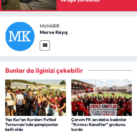
MUHABIR
Merve Kayış
Bunlar da ilginizi çekebilir
Yaz Kur’an Kursları Futbol
Çorum FK sevdalısı kadınlar
Turnuvası’nda şampiyonlar
“Kırmızı Kanatlar” grubunu
belli oldu
kurdu