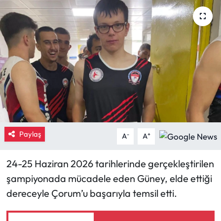
Eğitim
Ekonomi
Güncel
İskilip Haberleri
Kargı Haberleri
Paylaş
-
+
A
A
Kimdir?
24-25 Haziran 2026 tarihlerinde gerçekleştirilen
Kültür Sanat
şampiyonada mücadele eden Güney, elde ettiği
dereceyle Çorum’u başarıyla temsil etti.
Laçin Haberleri
Magazin