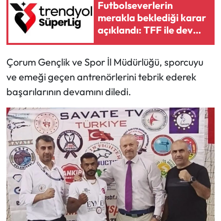
Futbolseverlerin
merakla beklediği karar
Mecitözü Haberleri
açıklandı: TFF ile dev
marka arasında 2 yıllık
Oğuzlar Haberleri
yeni dönem
Çorum Gençlik ve Spor İl Müdürlüğü, sporcuyu
Ortaköy Haberleri
ve emeği geçen antrenörlerini tebrik ederek
başarılarının devamını diledi.
Osmancık Haberleri
Otomotiv
Resmi İlan
Resmi Reklam
Sağlık