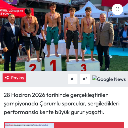
Eğitim
Ekonomi
Güncel
İskilip Haberleri
Kargı Haberleri
Paylaş
-
+
A
A
Kimdir?
28 Haziran 2026 tarihinde gerçekleştirilen
Kültür Sanat
şampiyonada Çorumlu sporcular, sergiledikleri
performansla kente büyük gurur yaşattı.
Laçin Haberleri
Magazin