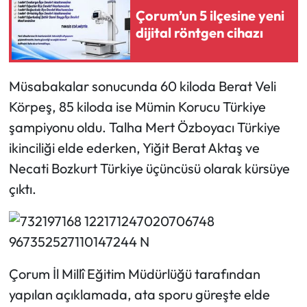
Çorum’un 5 ilçesine yeni
dijital röntgen cihazı
Mecitözü Haberleri
Oğuzlar Haberleri
Müsabakalar sonucunda 60 kiloda Berat Veli
Ortaköy Haberleri
Körpeş, 85 kiloda ise Mümin Korucu Türkiye
şampiyonu oldu. Talha Mert Özboyacı Türkiye
Osmancık Haberleri
ikinciliği elde ederken, Yiğit Berat Aktaş ve
Necati Bozkurt Türkiye üçüncüsü olarak kürsüye
Otomotiv
çıktı.
Resmi İlan
Resmi Reklam
Çorum İl Millî Eğitim Müdürlüğü tarafından
Sağlık
yapılan açıklamada, ata sporu güreşte elde