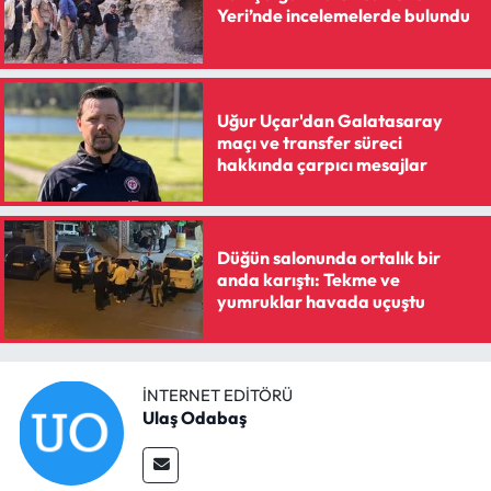
Yeri’nde incelemelerde bulundu
Uğur Uçar'dan Galatasaray
maçı ve transfer süreci
hakkında çarpıcı mesajlar
Düğün salonunda ortalık bir
anda karıştı: Tekme ve
yumruklar havada uçuştu
İNTERNET EDITÖRÜ
Ulaş Odabaş