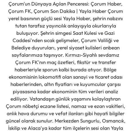
Çorum'un Dünyaya Açılan Penceresi: Çorum Haber,
Çorum FK, Çorum Son Dakika | Yayla Haber Çorum
yerel basınının güçlü sesi Yayla Haber, şehrin nabzını
tutan tarafsız yayıncılık anlayışıyla okurlarıyla
buluşuyor. Şehrin simgesi Saat Kulesi ve Gazi
Caddesi'nden sıcak gelişmeler, Çorum Valiliği ve
Belediye duyuruları, yerel siyaset kulisleri anbean
sayfalarımıza taşınıyor. Kırmızı-Siyahlı sevdamız
Çorum FK'nın maç özetleri, fikstür ve transfer
haberleriyle sporun kalbi burada atıyor. Bölge
ekonomisinin lokomotifi olan sanayi ve ticaret odası
haberlerinden, altın fiyatları ve kuyumcular çarşısı
piyasasına kadar ekonominin tüm verileri analiz
ediliyor. Vatandaşın günlük yaşamını kolaylaştıran
Çorum nöbetçi eczane listesi, namaz ve ezan vakitleri,
anlık hava durumu ve vefat ilanları gibi hayati bilgiler
güncel olarak sunulur. Merkezden Sungurlu, Osmancık,
İskilip ve Alaca'ya kadar tüm ilçelerin sesi olan Yayla