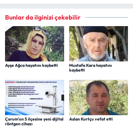
Bunlar da ilginizi çekebilir
Ayşe Ağca hayatını kaybetti
Mustafa Kara hayatını
kaybetti
Çorum’un 5 ilçesine yeni dijital
Aslan Kurtçu vefat etti
röntgen cihazı