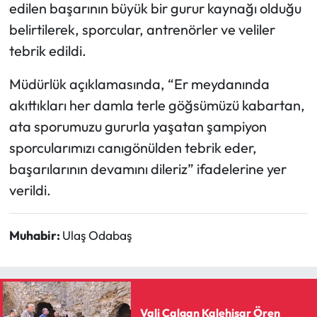
Siyaset
edilen başarının büyük bir gurur kaynağı olduğu
belirtilerek, sporcular, antrenörler ve veliler
Spor
tebrik edildi.
Sungurlu Haberleri
Müdürlük açıklamasında, “Er meydanında
akıttıkları her damla terle göğsümüzü kabartan,
Turizm
ata sporumuzu gururla yaşatan şampiyon
sporcularımızı canıgönülden tebrik eder,
Uğurludağ Haberleri
başarılarının devamını dileriz” ifadelerine yer
Yaşam
verildi.
Yayla Haber
Muhabir:
Ulaş Odabaş
Yemek Tarifleri
Yerel Haberler
Vali Çalgan Kalehisar Ören