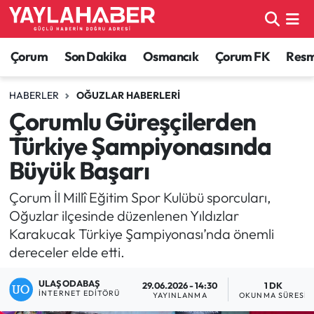
Alaca Haberleri
Çorum Nöbetçi Eczaneler
Çorum
Son Dakika
Osmancık
Çorum FK
Resmi
Bayat Haberleri
Çorum Hava Durumu
HABERLER
OĞUZLAR HABERLERI
Çorumlu Güreşçilerden
Bilgi - Keşfet Haberleri
Çorum Namaz Vakitleri
Türkiye Şampiyonasında
Bilim ve Teknoloji
Çorum Trafik Yoğunluk Haritası
Büyük Başarı
Boğazkale Haberleri
TFF 1.Lig Puan Durumu ve Fikstür
Çorum İl Millî Eğitim Spor Kulübü sporcuları,
Oğuzlar ilçesinde düzenlenen Yıldızlar
Çorum Haberleri
Tüm Manşetler
Karakucak Türkiye Şampiyonası’nda önemli
dereceler elde etti.
Çorum Son Dakika Haberleri
Son Dakika Haberleri
ULAŞ ODABAŞ
29.06.2026 - 14:30
1 DK
İNTERNET EDITÖRÜ
YAYINLANMA
OKUNMA SÜRESI
Dodurga Haberleri
Haber Arşivi