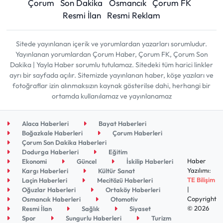
Çorum
Son Dakika
Osmancık
Çorum FK
Resmi İlan
Resmi Reklam
Sitede yayınlanan içerik ve yorumlardan yazarları sorumludur.
Yayınlanan yorumlardan Çorum Haber, Çorum FK, Çorum Son
Dakika | Yayla Haber sorumlu tutulamaz. Sitedeki tüm harici linkler
ayrı bir sayfada açılır. Sitemizde yayınlanan haber, köşe yazıları ve
fotoğraflar izin alınmaksızın kaynak gösterilse dahi, herhangi bir
ortamda kullanılamaz ve yayınlanamaz
Alaca Haberleri
Bayat Haberleri
Boğazkale Haberleri
Çorum Haberleri
Çorum Son Dakika Haberleri
Dodurga Haberleri
Eğitim
Haber
Ekonomi
Güncel
İskilip Haberleri
Yazılımı:
Kargı Haberleri
Kültür Sanat
TE Bilişim
Laçin Haberleri
Mecitözü Haberleri
|
Oğuzlar Haberleri
Ortaköy Haberleri
Copyright
Osmancık Haberleri
Otomotiv
© 2026
Resmi İlan
Sağlık
Siyaset
Spor
Sungurlu Haberleri
Turizm