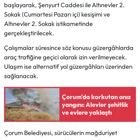
başlayarak, Şenyurt Caddesi ile Altınevler 2.
Sokak (Cumartesi Pazarı içi) kesişimi ve
Mecitözü Haberleri
Altınevler 2. Sokak istikametinde
Oğuzlar Haberleri
gerçekleştirilecek.
Ortaköy Haberleri
Çalışmalar süresince söz konusu güzergâhlarda
araç trafiğine geçici olarak izin verilmeyecek.
Osmancık Haberleri
Ulaşım ise alternatif yol güzergâhları üzerinden
sağlanacak.
Otomotiv
Resmi İlan
Çorum'da korkutan anız
yangını: Alevler şehitlik
Resmi Reklam
ve evlere yaklaştı
Sağlık
Çorum Belediyesi, sürücülerin mağduriyet