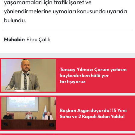
yaşamamaları için trafik işaret ve
Siyaset
yönlendirmelerine uymaları konusunda uyarıda
Spor
bulundu.
Sungurlu Haberleri
Muhabir:
Ebru Çalık
Turizm
Uğurludağ Haberleri
Tuncay Yılmaz: Çorum yatırım
kaybederken hâlâ yer
Yaşam
tartışıyoruz
Yayla Haber
Yemek Tarifleri
Başkan Aşgın duyurdu! 15 Yeni
Saha ve 2 Kapalı Salon Yolda!
Yerel Haberler