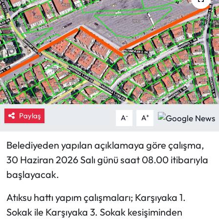
Eğitim
Ekonomi
Güncel
İskilip Haberleri
Paylaş
Kargı Haberleri
-
+
A
A
Kimdir?
Belediyeden yapılan açıklamaya göre çalışma,
30 Haziran 2026 Salı günü saat 08.00 itibarıyla
Kültür Sanat
başlayacak.
Laçin Haberleri
Atıksu hattı yapım çalışmaları; Karşıyaka 1.
Sokak ile Karşıyaka 3. Sokak kesişiminden
Magazin