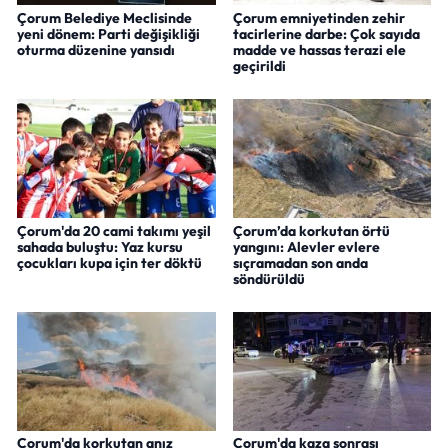
Çorum Belediye Meclisinde
Çorum emniyetinden zehir
yeni dönem: Parti değişikliği
tacirlerine darbe: Çok sayıda
oturma düzenine yansıdı
madde ve hassas terazi ele
geçirildi
Çorum'da 20 cami takımı yeşil
Çorum’da korkutan örtü
sahada buluştu: Yaz kursu
yangını: Alevler evlere
çocukları kupa için ter döktü
sıçramadan son anda
söndürüldü
Çorum'da korkutan anız
Çorum'da kaza sonrası