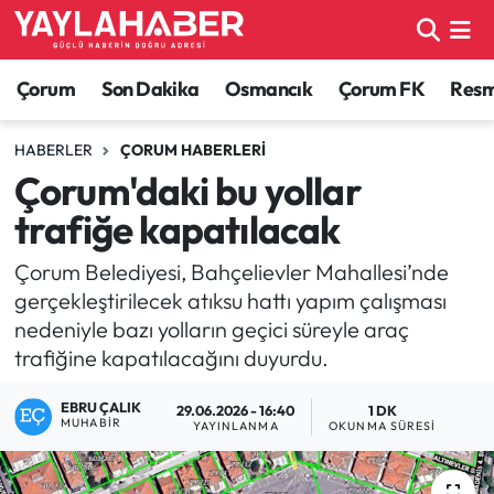
Alaca Haberleri
Çorum Nöbetçi Eczaneler
Çorum
Son Dakika
Osmancık
Çorum FK
Resmi
Bayat Haberleri
Çorum Hava Durumu
HABERLER
ÇORUM HABERLERI
Çorum'daki bu yollar
Bilgi - Keşfet Haberleri
Çorum Namaz Vakitleri
trafiğe kapatılacak
Bilim ve Teknoloji
Çorum Trafik Yoğunluk Haritası
Çorum Belediyesi, Bahçelievler Mahallesi’nde
gerçekleştirilecek atıksu hattı yapım çalışması
Boğazkale Haberleri
TFF 1.Lig Puan Durumu ve Fikstür
nedeniyle bazı yolların geçici süreyle araç
trafiğine kapatılacağını duyurdu.
Çorum Haberleri
Tüm Manşetler
EBRU ÇALIK
29.06.2026 - 16:40
1 DK
Çorum Son Dakika Haberleri
Son Dakika Haberleri
MUHABIR
YAYINLANMA
OKUNMA SÜRESI
Dodurga Haberleri
Haber Arşivi