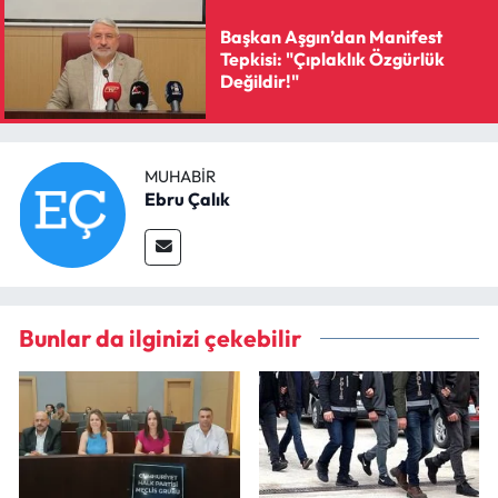
Başkan Aşgın’dan Manifest
Tepkisi: "Çıplaklık Özgürlük
Değildir!"
MUHABIR
Ebru Çalık
Bunlar da ilginizi çekebilir