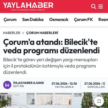
Alaca Haberleri
Çorum Nöbetçi Eczaneler
Çorum
Son Dakika
Osmancık
Çorum FK
Resmi
Bayat Haberleri
Çorum Hava Durumu
HABERLER
ÇORUM HABERLERI
Çorum'a atandı: Bilecik'te
Bilgi - Keşfet Haberleri
Çorum Namaz Vakitleri
veda programı düzenlendi
Bilim ve Teknoloji
Çorum Trafik Yoğunluk Haritası
Bilecik'te görev yeri değişen yargı mensupları
için il protokolünün katılımıyla veda programı
Boğazkale Haberleri
TFF 1.Lig Puan Durumu ve Fikstür
düzenlendi.
Çorum Haberleri
Tüm Manşetler
İHLAS HABER AJANSI
27.06.2026 - 12:36
27.06.2026 - 12:
EDITÖR
YAYINLANMA
GÜNCELLEME
Çorum Son Dakika Haberleri
Son Dakika Haberleri
Dodurga Haberleri
Haber Arşivi