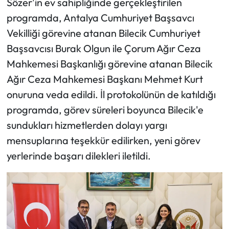
Sözer'in ev sahipliğinde gerçekleştirilen
programda, Antalya Cumhuriyet Başsavcı
Mecitözü Haberleri
Vekilliği görevine atanan Bilecik Cumhuriyet
Başsavcısı Burak Olgun ile Çorum Ağır Ceza
Oğuzlar Haberleri
Mahkemesi Başkanlığı görevine atanan Bilecik
Ortaköy Haberleri
Ağır Ceza Mahkemesi Başkanı Mehmet Kurt
onuruna veda edildi. İl protokolünün de katıldığı
Osmancık Haberleri
programda, görev süreleri boyunca Bilecik'e
sundukları hizmetlerden dolayı yargı
Otomotiv
mensuplarına teşekkür edilirken, yeni görev
Resmi İlan
yerlerinde başarı dilekleri iletildi.
Resmi Reklam
Sağlık