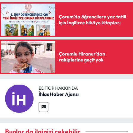
Çorum’da öğrencilere yaz tatili
için İngilizce hikâye kitapları
Çorumlu Hiranur’dan
rakiplerine geçit yok
EDITÖR HAKKINDA
İhlas Haber Ajansı
Bunlar da ilginizi çekebilir