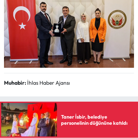
Muhabir:
İhlas Haber Ajansı
Taner İsbir, belediye
personelinin düğününe katıldı