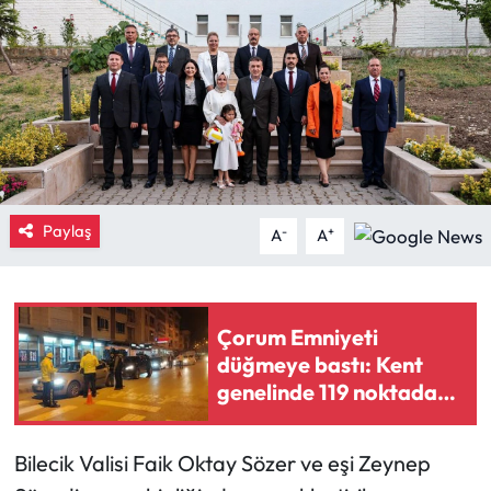
Eğitim
Ekonomi
Güncel
İskilip Haberleri
Paylaş
-
+
A
A
Kargı Haberleri
Kimdir?
Çorum Emniyeti
düğmeye bastı: Kent
Kültür Sanat
genelinde 119 noktada
dev asayiş operasyonu
Laçin Haberleri
Bilecik Valisi Faik Oktay Sözer ve eşi Zeynep
Magazin