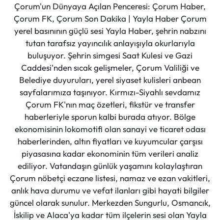
Çorum'un Dünyaya Açılan Penceresi: Çorum Haber,
Çorum FK, Çorum Son Dakika | Yayla Haber Çorum
yerel basınının güçlü sesi Yayla Haber, şehrin nabzını
tutan tarafsız yayıncılık anlayışıyla okurlarıyla
buluşuyor. Şehrin simgesi Saat Kulesi ve Gazi
Caddesi'nden sıcak gelişmeler, Çorum Valiliği ve
Belediye duyuruları, yerel siyaset kulisleri anbean
sayfalarımıza taşınıyor. Kırmızı-Siyahlı sevdamız
Çorum FK'nın maç özetleri, fikstür ve transfer
haberleriyle sporun kalbi burada atıyor. Bölge
ekonomisinin lokomotifi olan sanayi ve ticaret odası
haberlerinden, altın fiyatları ve kuyumcular çarşısı
piyasasına kadar ekonominin tüm verileri analiz
ediliyor. Vatandaşın günlük yaşamını kolaylaştıran
Çorum nöbetçi eczane listesi, namaz ve ezan vakitleri,
anlık hava durumu ve vefat ilanları gibi hayati bilgiler
güncel olarak sunulur. Merkezden Sungurlu, Osmancık,
İskilip ve Alaca'ya kadar tüm ilçelerin sesi olan Yayla