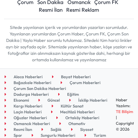
Çorum
Son Dakika
Osmancık
Çorum FK
Resmi İlan
Resmi Reklam
Sitede yayınlanan içerik ve yorumlardan yazarları sorumludur.
Yayınlanan yorumlardan Çorum Haber, Çorum FK, Çorum Son
Dakika | Yayla Haber sorumlu tutulamaz. Sitedeki tüm harici linkler
ayrı bir sayfada açılır. Sitemizde yayınlanan haber, köşe yazıları ve
fotoğraflar izin alınmaksızın kaynak gösterilse dahi, herhangi bir
ortamda kullanılamaz ve yayınlanamaz
Alaca Haberleri
Bayat Haberleri
Boğazkale Haberleri
Çorum Haberleri
Çorum Son Dakika Haberleri
Dodurga Haberleri
Eğitim
Haber
Ekonomi
Güncel
İskilip Haberleri
Yazılımı:
Kargı Haberleri
Kültür Sanat
TE Bilişim
Laçin Haberleri
Mecitözü Haberleri
|
Oğuzlar Haberleri
Ortaköy Haberleri
Copyright
Osmancık Haberleri
Otomotiv
© 2026
Resmi İlan
Sağlık
Siyaset
Spor
Sungurlu Haberleri
Turizm