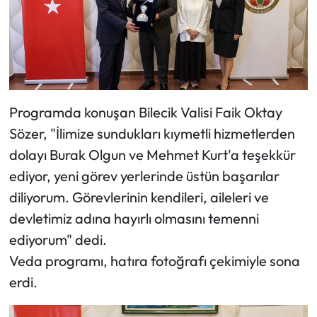
Siyaset
Spor
Sungurlu Haberleri
Programda konuşan Bilecik Valisi Faik Oktay
Turizm
Sözer, "İlimize sundukları kıymetli hizmetlerden
Uğurludağ Haberleri
dolayı Burak Olgun ve Mehmet Kurt'a teşekkür
ediyor, yeni görev yerlerinde üstün başarılar
Yaşam
diliyorum. Görevlerinin kendileri, aileleri ve
devletimiz adına hayırlı olmasını temenni
Yayla Haber
ediyorum" dedi.
Yemek Tarifleri
Veda programı, hatıra fotoğrafı çekimiyle sona
erdi.
Yerel Haberler