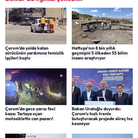
Çorum’da yolda kalan
Hattuşa’nın 8 bin yıllık
sürücünün yardımına temizlik
geçmişini 5 ülkeden 55 bilim
işçileri koştu
insanı araştırıyor
Çorum'da gece yarısı feci
Bakan Uraloğlu duyurdu:
kaza: Tarlaya uçan
Çorum’u hızlı trenle
motosiklette can pazarı!
buluşturacak projede süreç hız
kesmiyor