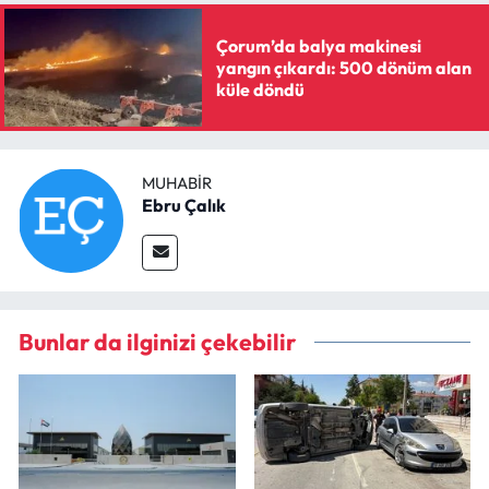
Çorum’da balya makinesi
yangın çıkardı: 500 dönüm alan
küle döndü
MUHABIR
Ebru Çalık
Bunlar da ilginizi çekebilir