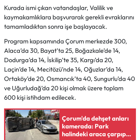
Kurada ismi çıkan vatandaşlar, Valilik ve
Mecitözü Haberleri
kaymakamlıklara başvurarak gerekli evraklarını
tamamladıktan sonra işe başlayacak.
Oğuzlar Haberleri
Program kapsamında Çorum merkezde 300,
Ortaköy Haberleri
Alaca’da 30, Bayat’ta 25, Boğazkale’de 14,
Dodurga’da 14, İskilip’te 35, Kargı’da 20,
Osmancık Haberleri
Laçin’de 14, Mecitözü’nde 14, Oğuzlar’da 14,
Ortaköy’de 20, Osmancık’ta 40, Sungurlu’da 40
Otomotiv
ve Uğurludağ’da 20 kişi olmak üzere toplam
Resmi İlan
600 kişi istihdam edilecek.
Resmi Reklam
Çorum'da dehşet anları
kamerada: Park
Sağlık
halindeki araca çarpıp