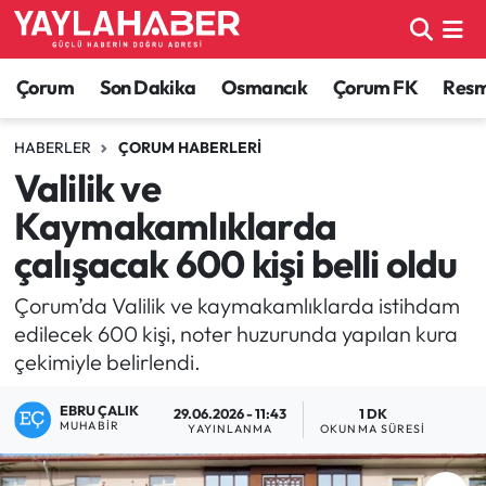
Alaca Haberleri
Çorum Nöbetçi Eczaneler
Çorum
Son Dakika
Osmancık
Çorum FK
Resmi
Bayat Haberleri
Çorum Hava Durumu
HABERLER
ÇORUM HABERLERI
Valilik ve
Bilgi - Keşfet Haberleri
Çorum Namaz Vakitleri
Kaymakamlıklarda
Bilim ve Teknoloji
Çorum Trafik Yoğunluk Haritası
çalışacak 600 kişi belli oldu
Boğazkale Haberleri
TFF 1.Lig Puan Durumu ve Fikstür
Çorum’da Valilik ve kaymakamlıklarda istihdam
edilecek 600 kişi, noter huzurunda yapılan kura
Çorum Haberleri
Tüm Manşetler
çekimiyle belirlendi.
EBRU ÇALIK
Çorum Son Dakika Haberleri
Son Dakika Haberleri
29.06.2026 - 11:43
1 DK
MUHABIR
YAYINLANMA
OKUNMA SÜRESI
Dodurga Haberleri
Haber Arşivi