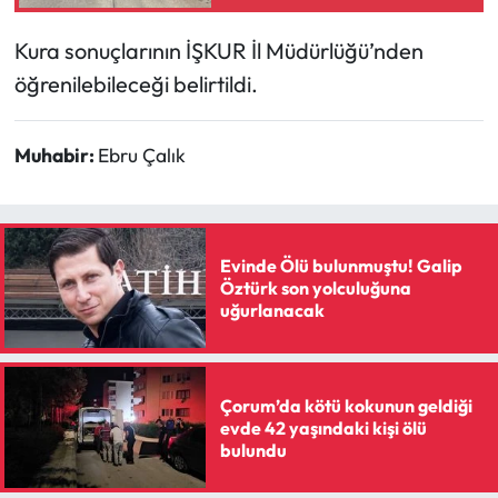
bir anda devrildi
Siyaset
Kura sonuçlarının İŞKUR İl Müdürlüğü’nden
Spor
öğrenilebileceği belirtildi.
Sungurlu Haberleri
Muhabir:
Ebru Çalık
Turizm
Uğurludağ Haberleri
Evinde Ölü bulunmuştu! Galip
Öztürk son yolculuğuna
Yaşam
uğurlanacak
Yayla Haber
Yemek Tarifleri
Çorum’da kötü kokunun geldiği
evde 42 yaşındaki kişi ölü
bulundu
Yerel Haberler