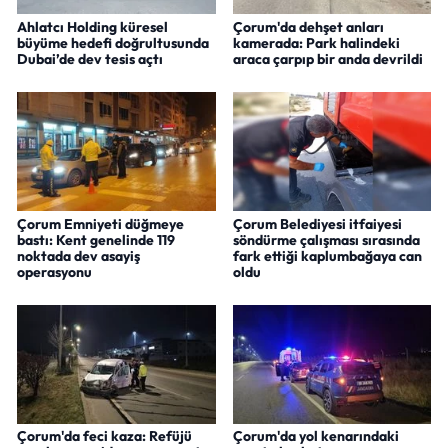
Ahlatcı Holding küresel
Çorum'da dehşet anları
büyüme hedefi doğrultusunda
kamerada: Park halindeki
Dubai’de dev tesis açtı
araca çarpıp bir anda devrildi
Çorum Emniyeti düğmeye
Çorum Belediyesi itfaiyesi
bastı: Kent genelinde 119
söndürme çalışması sırasında
noktada dev asayiş
fark ettiği kaplumbağaya can
operasyonu
oldu
Çorum'da feci kaza: Refüjü
Çorum'da yol kenarındaki