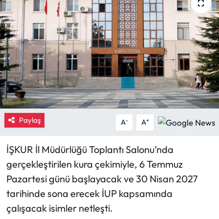
Eğitim
Ekonomi
Güncel
İskilip Haberleri
Kargı Haberleri
Paylaş
-
+
A
A
Kimdir?
İŞKUR İl Müdürlüğü Toplantı Salonu’nda
gerçekleştirilen kura çekimiyle, 6 Temmuz
Kültür Sanat
Pazartesi günü başlayacak ve 30 Nisan 2027
Laçin Haberleri
tarihinde sona erecek İUP kapsamında
çalışacak isimler netleşti.
Magazin