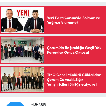
Yeni Parti Çorum’da Solmaz ve
Yağmur’a emanet
Çorum’da Bağımlılığa Geçit Yok:
Kurumlar Omuz Omuza!
TMO Genel Müdürü Güldal’dan
Çorum Damızlık Sığır
Yetiştiricileri Birliğine ziyaret
MUHABIR