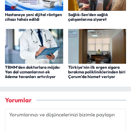
Hastaneye yeni dijital röntgen
Sağlık-Sen’den sağlık
cihazı tahsis edildi
çalışanlarına ziyaret
TBMM’den doktorlara müjde:
Türkiye’nin ilk ergen sigara
Yan dal uzmanlarının ek
bırakma polikliniklerinden biri
ödeme tavanları artırılıyor
Çorum’da hizmet veriyor
Yorumlar