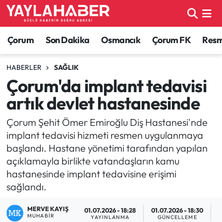
Alaca Haberleri
Çorum Nöbetçi Eczaneler
Çorum
Son Dakika
Osmancık
Çorum FK
Resmi
Bayat Haberleri
Çorum Hava Durumu
HABERLER
SAĞLIK
Çorum'da implant tedavisi
Bilgi - Keşfet Haberleri
Çorum Namaz Vakitleri
artık devlet hastanesinde
Bilim ve Teknoloji
Çorum Trafik Yoğunluk Haritası
Çorum Şehit Ömer Emiroğlu Diş Hastanesi'nde
implant tedavisi hizmeti resmen uygulanmaya
Boğazkale Haberleri
TFF 1.Lig Puan Durumu ve Fikstür
başlandı. Hastane yönetimi tarafından yapılan
açıklamayla birlikte vatandaşların kamu
Çorum Haberleri
Tüm Manşetler
hastanesinde implant tedavisine erişimi
sağlandı.
Çorum Son Dakika Haberleri
Son Dakika Haberleri
MERVE KAYIŞ
01.07.2026 - 18:28
01.07.2026 - 18:30
Dodurga Haberleri
Haber Arşivi
MUHABIR
YAYINLANMA
GÜNCELLEME