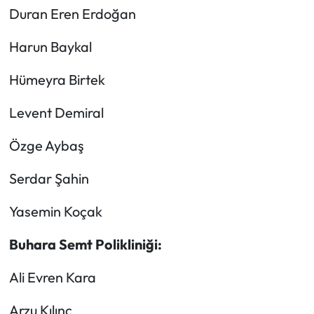
Siyaset
Duran Eren Erdoğan
Spor
Harun Baykal
Sungurlu Haberleri
Hümeyra Birtek
Levent Demiral
Turizm
Özge Aybaş
Uğurludağ Haberleri
Serdar Şahin
Yaşam
Yasemin Koçak
Yayla Haber
Buhara Semt Polikliniği:
Yemek Tarifleri
Ali Evren Kara
Yerel Haberler
Arzu Kılınç