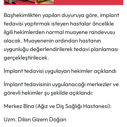
Mecitözü Haberleri
Başhekimlikten yapılan duyuruya göre, implant
tedavisi yaptırmak isteyen hastalar öncelikle
Oğuzlar Haberleri
ilgili hekimlerden normal muayene randevusu
alacak. Muayenenin ardından hastanın
Ortaköy Haberleri
uygunluğu değerlendirilerek tedavi planlaması
Osmancık Haberleri
gerçekleştirilecek.
İmplant tedavisi uygulayan hekimler açıklandı
Otomotiv
İmplant tedavisinin uygulanacağı merkezler ve
Resmi İlan
görevli hekimler şu şekilde açıklandı:
Resmi Reklam
Merkez Bina (Ağız ve Diş Sağlığı Hastanesi):
Sağlık
Uzm. Dilan Gizem Doğan