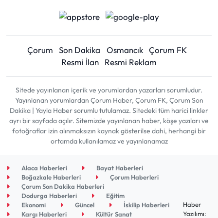
Çorum
Son Dakika
Osmancık
Çorum FK
Resmi İlan
Resmi Reklam
Sitede yayınlanan içerik ve yorumlardan yazarları sorumludur.
Yayınlanan yorumlardan Çorum Haber, Çorum FK, Çorum Son
Dakika | Yayla Haber sorumlu tutulamaz. Sitedeki tüm harici linkler
ayrı bir sayfada açılır. Sitemizde yayınlanan haber, köşe yazıları ve
fotoğraflar izin alınmaksızın kaynak gösterilse dahi, herhangi bir
ortamda kullanılamaz ve yayınlanamaz
Alaca Haberleri
Bayat Haberleri
Boğazkale Haberleri
Çorum Haberleri
Çorum Son Dakika Haberleri
Dodurga Haberleri
Eğitim
Haber
Ekonomi
Güncel
İskilip Haberleri
Yazılımı:
Kargı Haberleri
Kültür Sanat