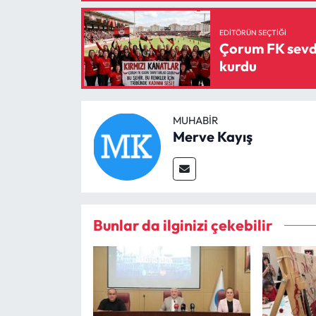
EDITÖRÜN SEÇTIĞI
Çorum FK sevda
kurdu
MUHABIR
Merve Kayış
Bunlar da ilginizi çekebilir