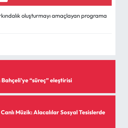
farkındalık oluşturmayı amaçlayan programa
Bahçeli’ye “süreç” eleştirisi
anlı Müzik: Alacalılar Sosyal Tesislerde