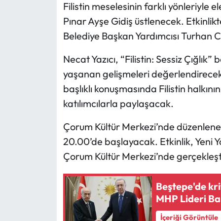
Filistin meselesinin farklı yönleriyl
Pınar Ayşe Gidiş üstlenecek. Etkinli
Mecitözü Haberleri
Belediye Başkan Yardımcısı Turhan 
Oğuzlar Haberleri
Necat Yazıcı, “Filistin: Sessiz Çığlık”
yaşanan gelişmeleri değerlendirecek.
Ortaköy Haberleri
başlıklı konuşmasında Filistin halkının 
Osmancık Haberleri
katılımcılarla paylaşacak.
Otomotiv
Çorum Kültür Merkezi’nde düzenlene
20.00’de başlayacak. Etkinlik, Yeni Y
Resmi İlan
Çorum Kültür Merkezi’nde gerçekleşti
Resmi Reklam
Beştepe'de kri
MHP Lideri Bah
Sağlık
İçeriği Görüntüle