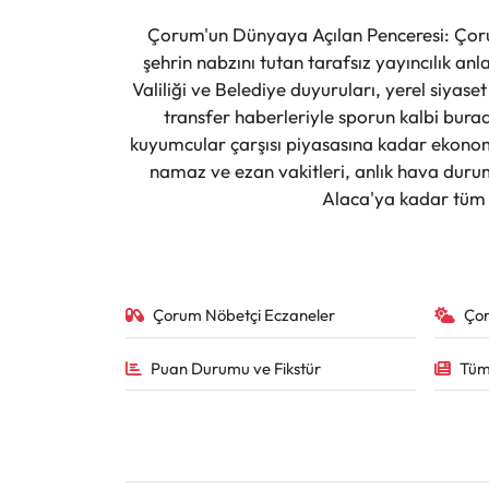
Çorum'un Dünyaya Açılan Penceresi: Çoru
şehrin nabzını tutan tarafsız yayıncılık an
Valiliği ve Belediye duyuruları, yerel siyas
transfer haberleriyle sporun kalbi burad
kuyumcular çarşısı piyasasına kadar ekonomi
namaz ve ezan vakitleri, anlık hava durumu
Alaca'ya kadar tüm il
Çorum Nöbetçi Eczaneler
Ço
Puan Durumu ve Fikstür
Tüm