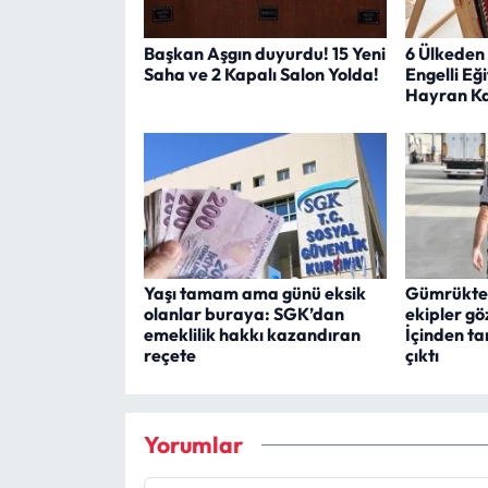
Başkan Aşgın duyurdu! 15 Yeni
6 Ülkeden
Saha ve 2 Kapalı Salon Yolda!
Engelli Eğ
Hayran Ka
Yaşı tamam ama günü eksik
Gümrükte
olanlar buraya: SGK’dan
ekipler gö
emeklilik hakkı kazandıran
İçinden ta
reçete
çıktı
Yorumlar