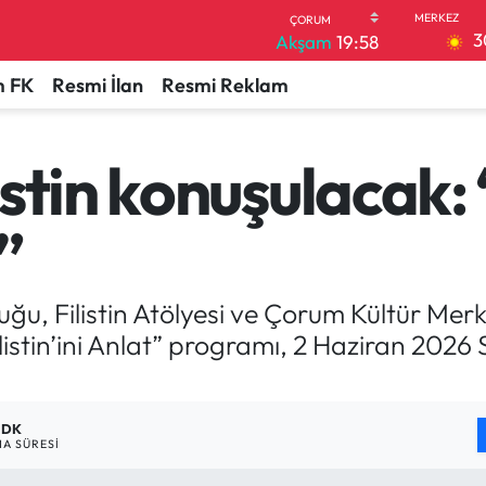
3
Akşam
19:58
 FK
Resmi İlan
Resmi Reklam
stin konuşulacak: 
”
luğu, Filistin Atölyesi ve Çorum Kültür Merk
Filistin’ini Anlat” programı, 2 Haziran 202
1 DK
A SÜRESI