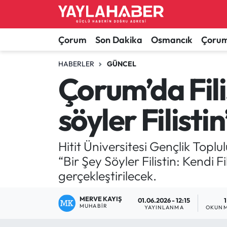
Alaca Haberleri
Çorum Nöbetçi Eczaneler
Çorum
Son Dakika
Osmancık
Çorum
Bayat Haberleri
Çorum Hava Durumu
HABERLER
GÜNCEL
Çorum’da Fili
Bilgi - Keşfet Haberleri
Çorum Namaz Vakitleri
söyler Filistin
Bilim ve Teknoloji
Çorum Trafik Yoğunluk Haritası
Boğazkale Haberleri
TFF 1.Lig Puan Durumu ve Fikstür
Hitit Üniversitesi Gençlik Toplu
“Bir Şey Söyler Filistin: Kendi 
Çorum Haberleri
Tüm Manşetler
gerçekleştirilecek.
Çorum Son Dakika Haberleri
Son Dakika Haberleri
MERVE KAYIŞ
01.06.2026 - 12:15
MUHABIR
YAYINLANMA
OKUNM
Dodurga Haberleri
Haber Arşivi