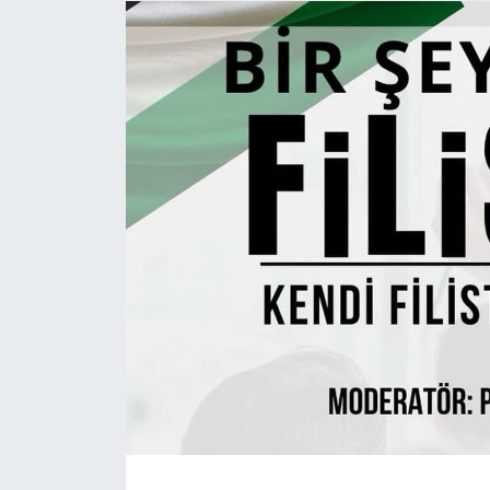
Eğitim
Ekonomi
Güncel
İskilip Haberleri
Kargı Haberleri
Kimdir?
Kültür Sanat
Laçin Haberleri
Magazin