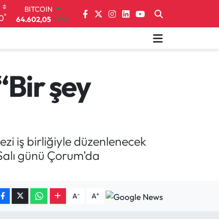
64.602,05
0.69
DOLAR
°
0
47,6006
0.06
EURO
55,0250
0.02
STERLİN
64,2398
0.2
“Bir şey
GRAM ALTIN
6513.94
0.32
BİST100
13.768
48
ezi iş birliğiyle düzenlenecek
6 Salı günü Çorum’da
-
+
A
A