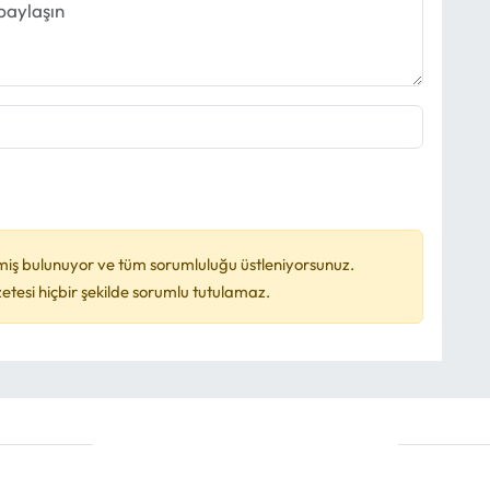
miş bulunuyor ve tüm sorumluluğu üstleniyorsunuz.
esi hiçbir şekilde sorumlu tutulamaz.