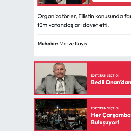
Siyaset
Organizatörler, Filistin konusunda 
Spor
tüm vatandaşları davet etti.
Sungurlu Haberleri
Muhabir:
Merve Kayış
Turizm
Uğurludağ Haberleri
EDITÖRÜN SEÇTIĞI
Yaşam
Bedii Onan’dan 
Yayla Haber
Yemek Tarifleri
EDITÖRÜN SEÇTIĞI
Her Çarşamba C
Yerel Haberler
Buluşuyor!