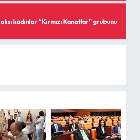
lısı kadınlar “Kırmızı Kanatlar” grubunu