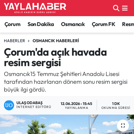
Alaca Haberleri
Çorum Nöbetçi Eczaneler
Çorum
Son Dakika
Osmancık
Çorum FK
Resmi
Bayat Haberleri
Çorum Hava Durumu
HABERLER
OSMANCIK HABERLERI
Çorum'da açık havada
Bilgi - Keşfet Haberleri
Çorum Namaz Vakitleri
resim sergisi
Bilim ve Teknoloji
Çorum Trafik Yoğunluk Haritası
Osmancık15 Temmuz Şehitleri Anadolu Lisesi
tarafından hazırlanan dönem sonu resim sergisi
Boğazkale Haberleri
TFF 1.Lig Puan Durumu ve Fikstür
büyük ilgi gördü.
Çorum Haberleri
Tüm Manşetler
ULAŞ ODABAŞ
12.06.2026 - 15:45
1 DK
İNTERNET EDITÖRÜ
YAYINLANMA
OKUNMA SÜRESI
Çorum Son Dakika Haberleri
Son Dakika Haberleri
Dodurga Haberleri
Haber Arşivi