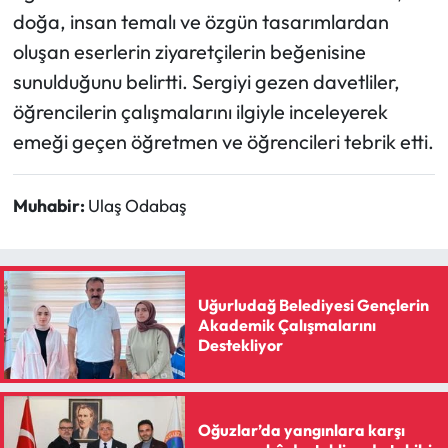
Siyaset
doğa, insan temalı ve özgün tasarımlardan
oluşan eserlerin ziyaretçilerin beğenisine
Spor
sunulduğunu belirtti. Sergiyi gezen davetliler,
Sungurlu Haberleri
öğrencilerin çalışmalarını ilgiyle inceleyerek
emeği geçen öğretmen ve öğrencileri tebrik etti.
Turizm
Muhabir:
Ulaş Odabaş
Uğurludağ Haberleri
Yaşam
Uğurludağ Belediyesi Gençlerin
Yayla Haber
Akademik Çalışmalarını
Destekliyor
Yemek Tarifleri
Yerel Haberler
Oğuzlar’da yangınlara karşı