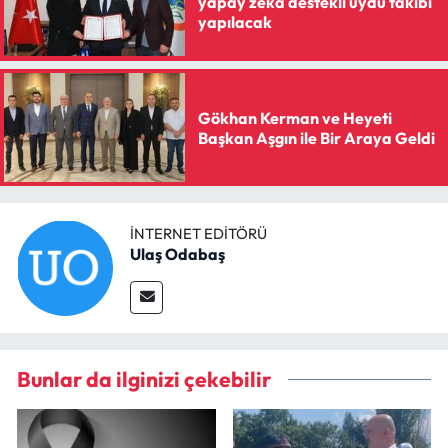
yapay zekâ destekli uydu takibi
yapılacak
Gökhan Kerman ve Heyeti
Başkan Aşgın ile Bir Araya Geldi
İNTERNET EDITÖRÜ
Ulaş Odabaş
Bunlar da ilginizi çekebilir