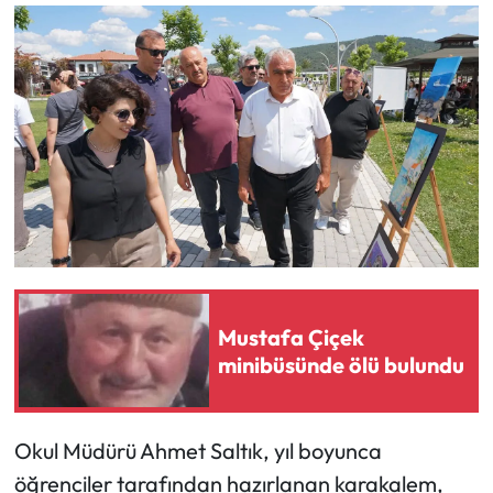
Mecitözü Haberleri
Oğuzlar Haberleri
Ortaköy Haberleri
Osmancık Haberleri
Otomotiv
Resmi İlan
Mustafa Çiçek
minibüsünde ölü bulundu
Resmi Reklam
Sağlık
Okul Müdürü Ahmet Saltık, yıl boyunca
öğrenciler tarafından hazırlanan karakalem,