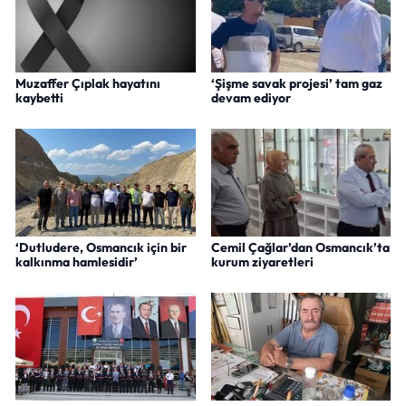
Muzaffer Çıplak hayatını
‘Şişme savak projesi’ tam gaz
kaybetti
devam ediyor
‘Dutludere, Osmancık için bir
Cemil Çağlar’dan Osmancık’ta
kalkınma hamlesidir’
kurum ziyaretleri