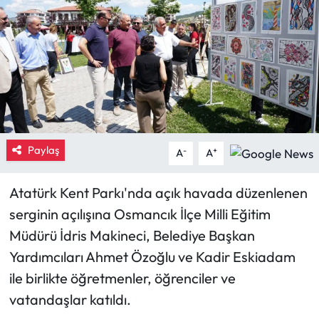
Eğitim
Ekonomi
Güncel
İskilip Haberleri
Paylaş
-
+
A
A
Kargı Haberleri
Atatürk Kent Parkı'nda açık havada düzenlenen
Kimdir?
serginin açılışına Osmancık İlçe Milli Eğitim
Müdürü İdris Makineci, Belediye Başkan
Kültür Sanat
Yardımcıları Ahmet Özoğlu ve Kadir Eskiadam
ile birlikte öğretmenler, öğrenciler ve
Laçin Haberleri
vatandaşlar katıldı.
Magazin