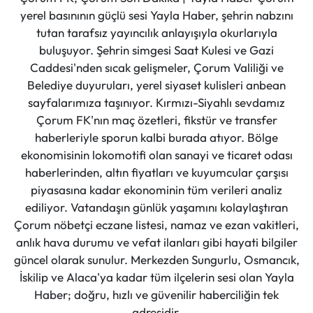
yerel basınının güçlü sesi Yayla Haber, şehrin nabzını
tutan tarafsız yayıncılık anlayışıyla okurlarıyla
buluşuyor. Şehrin simgesi Saat Kulesi ve Gazi
Caddesi'nden sıcak gelişmeler, Çorum Valiliği ve
Belediye duyuruları, yerel siyaset kulisleri anbean
sayfalarımıza taşınıyor. Kırmızı-Siyahlı sevdamız
Çorum FK'nın maç özetleri, fikstür ve transfer
haberleriyle sporun kalbi burada atıyor. Bölge
ekonomisinin lokomotifi olan sanayi ve ticaret odası
haberlerinden, altın fiyatları ve kuyumcular çarşısı
piyasasına kadar ekonominin tüm verileri analiz
ediliyor. Vatandaşın günlük yaşamını kolaylaştıran
Çorum nöbetçi eczane listesi, namaz ve ezan vakitleri,
anlık hava durumu ve vefat ilanları gibi hayati bilgiler
güncel olarak sunulur. Merkezden Sungurlu, Osmancık,
İskilip ve Alaca'ya kadar tüm ilçelerin sesi olan Yayla
Haber; doğru, hızlı ve güvenilir haberciliğin tek
adresidir.