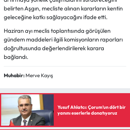
Siyaset
belirten Aşgın, mecliste alınan kararların kentin
geleceğine katkı sağlayacağını ifade etti.
Spor
Haziran ayı meclis toplantısında görüşülen
Sungurlu Haberleri
gündem maddeleri ilgili komisyonların raporları
Turizm
doğrultusunda değerlendirilerek karara
bağlandı.
Uğurludağ Haberleri
Muhabir:
Merve Kayış
Yaşam
Yayla Haber
Yemek Tarifleri
Yusuf Ahlatcı: Çorum’un dört bir
yanını eserlerle donatıyoruz
Yerel Haberler