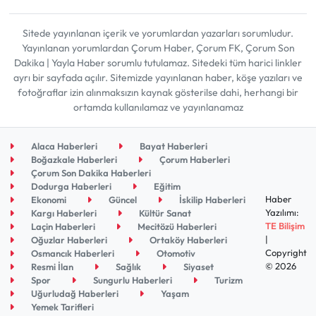
Sitede yayınlanan içerik ve yorumlardan yazarları sorumludur.
Yayınlanan yorumlardan Çorum Haber, Çorum FK, Çorum Son
Dakika | Yayla Haber sorumlu tutulamaz. Sitedeki tüm harici linkler
ayrı bir sayfada açılır. Sitemizde yayınlanan haber, köşe yazıları ve
fotoğraflar izin alınmaksızın kaynak gösterilse dahi, herhangi bir
ortamda kullanılamaz ve yayınlanamaz
Alaca Haberleri
Bayat Haberleri
Boğazkale Haberleri
Çorum Haberleri
Çorum Son Dakika Haberleri
Dodurga Haberleri
Eğitim
Haber
Ekonomi
Güncel
İskilip Haberleri
Yazılımı:
Kargı Haberleri
Kültür Sanat
TE Bilişim
Laçin Haberleri
Mecitözü Haberleri
|
Oğuzlar Haberleri
Ortaköy Haberleri
Copyright
Osmancık Haberleri
Otomotiv
© 2026
Resmi İlan
Sağlık
Siyaset
Spor
Sungurlu Haberleri
Turizm
Uğurludağ Haberleri
Yaşam
Yemek Tarifleri