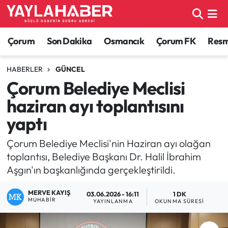
Alaca Haberleri
Çorum Nöbetçi Eczaneler
Çorum
Son Dakika
Osmancık
Çorum FK
Resmi
Bayat Haberleri
Çorum Hava Durumu
HABERLER
GÜNCEL
Çorum Belediye Meclisi
Bilgi - Keşfet Haberleri
Çorum Namaz Vakitleri
haziran ayı toplantısını
Bilim ve Teknoloji
Çorum Trafik Yoğunluk Haritası
yaptı
Boğazkale Haberleri
TFF 1.Lig Puan Durumu ve Fikstür
Çorum Belediye Meclisi'nin Haziran ayı olağan
toplantısı, Belediye Başkanı Dr. Halil İbrahim
Çorum Haberleri
Tüm Manşetler
Aşgın'ın başkanlığında gerçekleştirildi.
MERVE KAYIŞ
Çorum Son Dakika Haberleri
Son Dakika Haberleri
03.06.2026 - 16:11
1 DK
MUHABIR
YAYINLANMA
OKUNMA SÜRESI
Dodurga Haberleri
Haber Arşivi