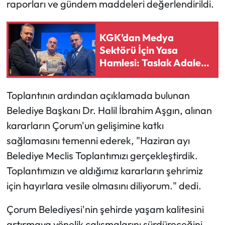
raporları ve gündem maddeleri değerlendirildi.
Mecitözü Haberleri
KGK’dan Medya
Sektörü İçin Yasa
Oğuzlar Haberleri
Hamlesi: Taslak Adalet
Bakanı’na İletildi
Ortaköy Haberleri
Toplantının ardından açıklamada bulunan
Osmancık Haberleri
Belediye Başkanı Dr. Halil İbrahim Aşgın, alınan
kararların Çorum'un gelişimine katkı
Otomotiv
sağlamasını temenni ederek, "Haziran ayı
Resmi İlan
Belediye Meclis Toplantımızı gerçekleştirdik.
Toplantımızın ve aldığımız kararların şehrimiz
Resmi Reklam
için hayırlara vesile olmasını diliyorum." dedi.
Sağlık
Çorum Belediyesi'nin şehirde yaşam kalitesini
artırmaya yönelik çalışmalarını sürdüreceğini