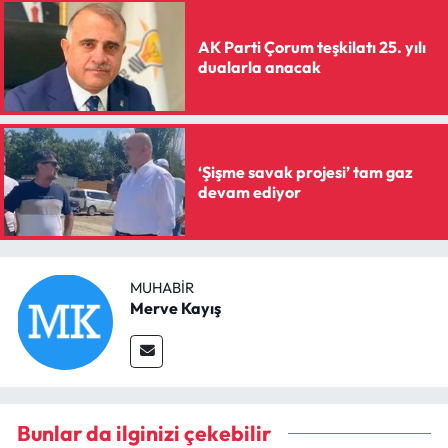
AK Parti Çorum teşkilatı 25. yılı
dualarla anacak
‘Şişme savak projesi’ tam gaz
devam ediyor
MUHABIR
Merve Kayış
Bunlar da ilginizi çekebilir