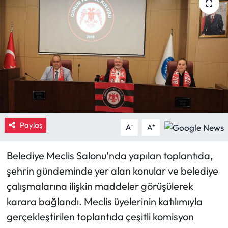
Eğitim
Ekonomi
Güncel
İskilip Haberleri
Kargı Haberleri
Paylaş
-
+
A
A
Kimdir?
Belediye Meclis Salonu'nda yapılan toplantıda,
şehrin gündeminde yer alan konular ve belediye
Kültür Sanat
çalışmalarına ilişkin maddeler görüşülerek
Laçin Haberleri
karara bağlandı. Meclis üyelerinin katılımıyla
gerçekleştirilen toplantıda çeşitli komisyon
Magazin