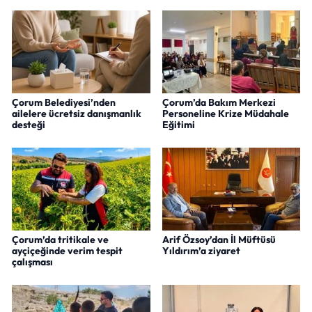
Çorum Belediyesi’nden
Çorum’da Bakım Merkezi
ailelere ücretsiz danışmanlık
Personeline Krize Müdahale
desteği
Eğitimi
Çorum’da tritikale ve
Arif Özsoy’dan İl Müftüsü
ayçiçeğinde verim tespit
Yıldırım’a ziyaret
çalışması