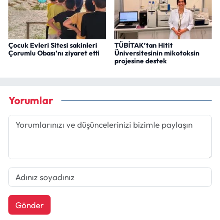
Çocuk Evleri Sitesi sakinleri
TÜBİTAK’tan Hitit
Çorumlu Obası’nı ziyaret etti
Üniversitesinin mikotoksin
projesine destek
Yorumlar
Gönder