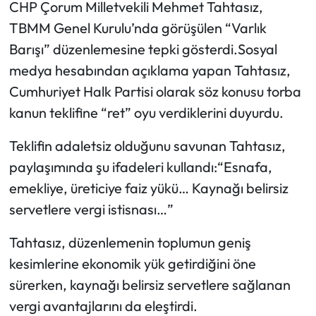
CHP Çorum Milletvekili Mehmet Tahtasız,
TBMM Genel Kurulu’nda görüşülen “Varlık
Mecitözü Haberleri
Barışı” düzenlemesine tepki gösterdi.Sosyal
Oğuzlar Haberleri
medya hesabından açıklama yapan Tahtasız,
Cumhuriyet Halk Partisi olarak söz konusu torba
Ortaköy Haberleri
kanun teklifine “ret” oyu verdiklerini duyurdu.
Osmancık Haberleri
Teklifin adaletsiz olduğunu savunan Tahtasız,
paylaşımında şu ifadeleri kullandı:“Esnafa,
Otomotiv
emekliye, üreticiye faiz yükü… Kaynağı belirsiz
servetlere vergi istisnası…”
Resmi İlan
Tahtasız, düzenlemenin toplumun geniş
Resmi Reklam
kesimlerine ekonomik yük getirdiğini öne
sürerken, kaynağı belirsiz servetlere sağlanan
Sağlık
vergi avantajlarını da eleştirdi.