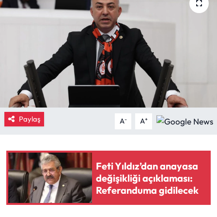
Eğitim
Ekonomi
Güncel
İskilip Haberleri
Kargı Haberleri
Paylaş
-
+
A
A
Kimdir?
Feti Yıldız’dan anayasa
Kültür Sanat
değişikliği açıklaması:
Referanduma gidilecek
Laçin Haberleri
Magazin