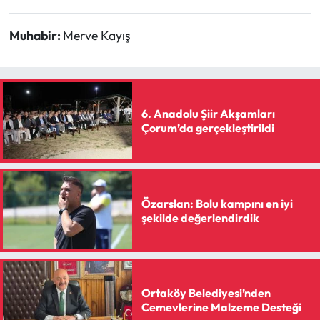
Siyaset
Muhabir:
Merve Kayış
Spor
Sungurlu Haberleri
Turizm
6. Anadolu Şiir Akşamları
Çorum’da gerçekleştirildi
Uğurludağ Haberleri
Yaşam
Özarslan: Bolu kampını en iyi
şekilde değerlendirdik
Yayla Haber
Yemek Tarifleri
Ortaköy Belediyesi’nden
Yerel Haberler
Cemevlerine Malzeme Desteği