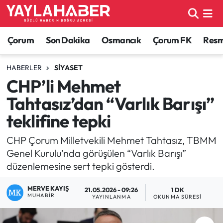
Alaca Haberleri
Çorum Nöbetçi Eczaneler
Çorum
Son Dakika
Osmancık
Çorum FK
Resmi
Bayat Haberleri
Çorum Hava Durumu
HABERLER
SIYASET
CHP’li Mehmet
Bilgi - Keşfet Haberleri
Çorum Namaz Vakitleri
Tahtasız’dan “Varlık Barışı”
Bilim ve Teknoloji
Çorum Trafik Yoğunluk Haritası
teklifine tepki
Boğazkale Haberleri
TFF 1.Lig Puan Durumu ve Fikstür
CHP Çorum Milletvekili Mehmet Tahtasız, TBMM
Genel Kurulu’nda görüşülen “Varlık Barışı”
Çorum Haberleri
Tüm Manşetler
düzenlemesine sert tepki gösterdi.
MERVE KAYIŞ
Çorum Son Dakika Haberleri
Son Dakika Haberleri
21.05.2026 - 09:26
1 DK
MUHABIR
YAYINLANMA
OKUNMA SÜRESI
Dodurga Haberleri
Haber Arşivi