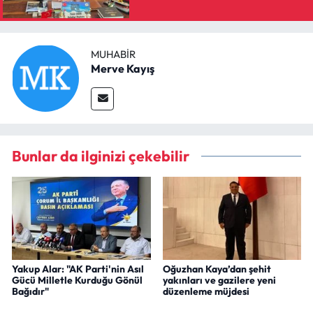
MUHABIR
Merve Kayış
Bunlar da ilginizi çekebilir
Yakup Alar: "AK Parti'nin Asıl
Oğuzhan Kaya’dan şehit
Gücü Milletle Kurduğu Gönül
yakınları ve gazilere yeni
Bağıdır"
düzenleme müjdesi