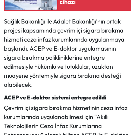
cihazı
Mecitözü Haberleri
Sağlık Bakanlığı ile Adalet Bakanlığı’nın ortak
Oğuzlar Haberleri
projesi kapsamında çevrim içi sigara bırakma
hizmeti ceza infaz kurumlarında uygulanmaya
Ortaköy Haberleri
başlandı. ACEP ve E-doktor uygulamasının
sigara bırakma polikliniklerine entegre
Osmancık Haberleri
edilmesiyle hükümlü ve tutuklular, uzaktan
muayene yöntemiyle sigara bırakma desteği
Otomotiv
alabilecek.
Resmi İlan
ACEP ve E-doktor sistemi entegre edildi
Resmi Reklam
Çevrim içi sigara bırakma hizmetinin ceza infaz
kurumlarında uygulanabilmesi için “Akıllı
Sağlık
Teknolojilerin Ceza İnfaz Kurumlarına
Entegrasyonu” olarak bilinen ACEP ile E-doktor