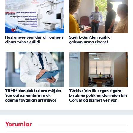
Hastaneye yeni dijital röntgen
Sağlık-Sen’den sağlık
cihazı tahsis edildi
çalışanlarına ziyaret
TBMM’den doktorlara müjde:
Türkiye’nin ilk ergen sigara
Yan dal uzmanlarının ek
bırakma polikliniklerinden biri
ödeme tavanları artırılıyor
Çorum’da hizmet veriyor
Yorumlar