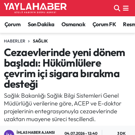
Alaca Haberleri
Çorum Nöbetçi Eczaneler
Çorum
Son Dakika
Osmancık
Çorum FK
Resmi
Bayat Haberleri
Çorum Hava Durumu
HABERLER
SAĞLIK
Cezaevlerinde yeni dönem
Bilgi - Keşfet Haberleri
Çorum Namaz Vakitleri
başladı: Hükümlülere
Bilim ve Teknoloji
Çorum Trafik Yoğunluk Haritası
çevrim içi sigara bırakma
desteği
Boğazkale Haberleri
TFF 1.Lig Puan Durumu ve Fikstür
Sağlık Bakanlığı Sağlık Bilgi Sistemleri Genel
Çorum Haberleri
Tüm Manşetler
Müdürlüğü verilerine göre, ACEP ve E-doktor
projelerinin entegrasyonuyla cezaevlerinde
Çorum Son Dakika Haberleri
Son Dakika Haberleri
uzaktan muayene süreci tescillendi.
Dodurga Haberleri
Haber Arşivi
İHLAS HABER AJANSI
04.07.2026 - 12:40
3 DK