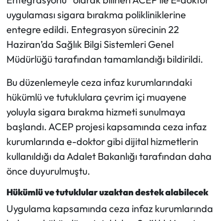
Siyaset
uygulaması sigara bırakma polikliniklerine
entegre edildi. Entegrasyon sürecinin 22
Spor
Haziran’da Sağlık Bilgi Sistemleri Genel
Sungurlu Haberleri
Müdürlüğü tarafından tamamlandığı bildirildi.
Turizm
Bu düzenlemeyle ceza infaz kurumlarındaki
hükümlü ve tutuklulara çevrim içi muayene
Uğurludağ Haberleri
yoluyla sigara bırakma hizmeti sunulmaya
başlandı. ACEP projesi kapsamında ceza infaz
Yaşam
kurumlarında e-doktor gibi dijital hizmetlerin
Yayla Haber
kullanıldığı da Adalet Bakanlığı tarafından daha
önce duyurulmuştu.
Yemek Tarifleri
Hükümlü ve tutuklular uzaktan destek alabilecek
Yerel Haberler
Uygulama kapsamında ceza infaz kurumlarında