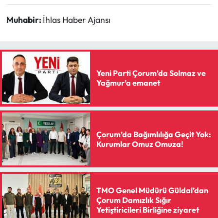
Muhabir:
İhlas Haber Ajansı
Yeni Parti Çorum’da Solmaz ve
Yağmur’a emanet
Çorum’da Bağımlılığa Geçit Yok:
Kurumlar Omuz Omuza!
TMO Genel Müdürü Güldal’dan
Çorum Damızlık Sığır
Yetiştiricileri Birliğine ziyaret