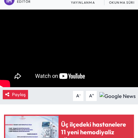
EDITÖR
YAYINLANMA
OKUNMA SÜRES
Eğitim
Ekonomi
Güncel
İskilip Haberleri
Kargı Haberleri
Kimdir?
Paylaş
-
+
A
A
Kültür Sanat
Laçin Haberleri
Üç ilçedeki hastanelere
11 yeni hemodiyaliz
Magazin