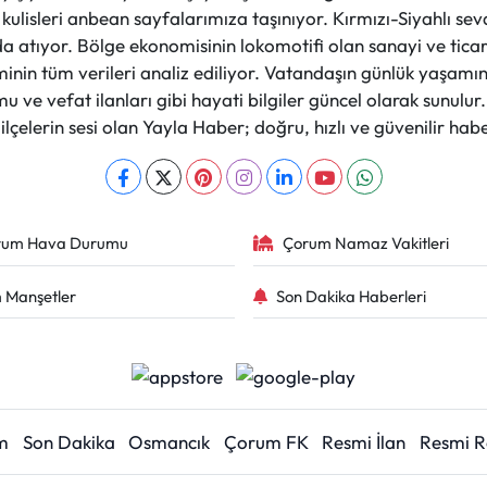
et kulisleri anbean sayfalarımıza taşınıyor. Kırmızı-Siyahlı s
a atıyor. Bölge ekonomisinin lokomotifi olan sanayi ve ticare
nin tüm verileri analiz ediliyor. Vatandaşın günlük yaşamını
 ve vefat ilanları gibi hayati bilgiler güncel olarak sunulu
çelerin sesi olan Yayla Haber; doğru, hızlı ve güvenilir haber
rum Hava Durumu
Çorum Namaz Vakitleri
 Manşetler
Son Dakika Haberleri
m
Son Dakika
Osmancık
Çorum FK
Resmi İlan
Resmi 