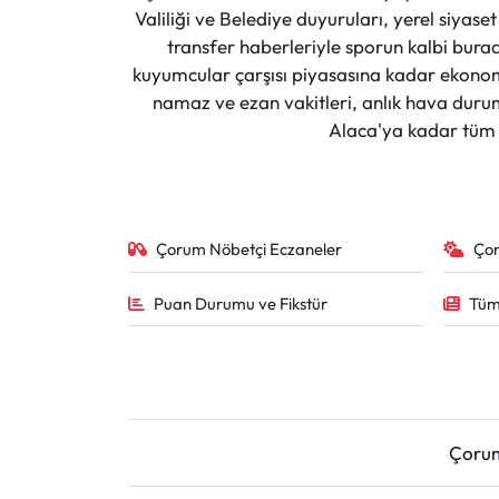
Valiliği ve Belediye duyuruları, yerel siyas
transfer haberleriyle sporun kalbi burad
kuyumcular çarşısı piyasasına kadar ekonomi
namaz ve ezan vakitleri, anlık hava durumu
Alaca'ya kadar tüm il
Çorum Nöbetçi Eczaneler
Ço
Puan Durumu ve Fikstür
Tüm
Çoru