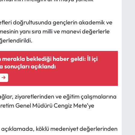
defleri doğrultusunda gençlerin akademik ve
mesinin yanı sıra milli ve manevi değerlerle
ğerlendirildi.
merakla beklediği haber geldi: İl içi
 sonuçları açıklandı
ğlar, ziyaretlerinden ve eğitim çalışmalarına
ğretim Genel Müdürü Cengiz Mete’ye
an açıklamada, köklü medeniyet değerlerinden