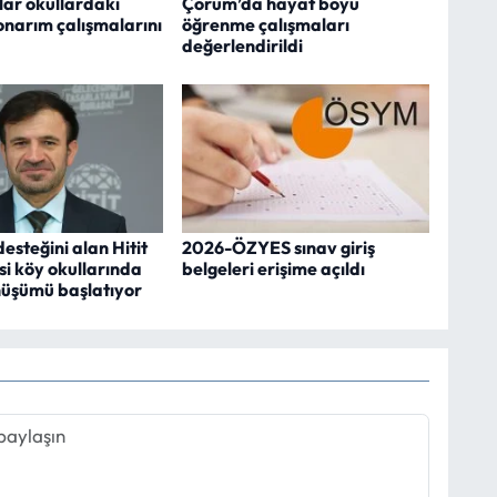
lar okullardaki
Çorum’da hayat boyu
onarım çalışmalarını
öğrenme çalışmaları
değerlendirildi
steğini alan Hitit
2026-ÖZYES sınav giriş
si köy okullarında
belgeleri erişime açıldı
üşümü başlatıyor