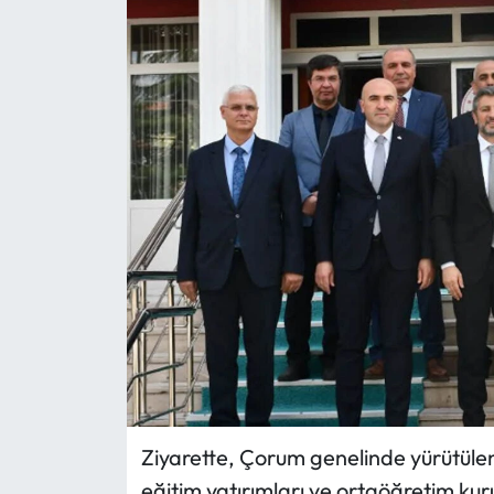
Eğitim
Ekonomi
Güncel
İskilip Haberleri
Kargı Haberleri
Kimdir?
Kültür Sanat
Laçin Haberleri
Ziyarette, Çorum genelinde yürütüle
eğitim yatırımları ve ortaöğretim kuru
Magazin