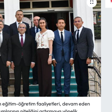
Y
n eğitim-öğretim faaliyetleri, devam eden
mlarının niteliğini artırmaya yönelik