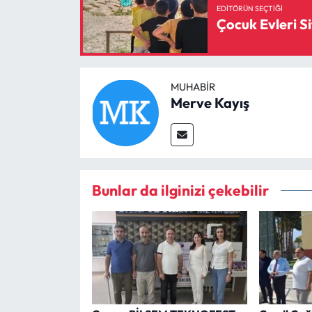
EDITÖRÜN SEÇTIĞI
Çocuk Evleri Si
MUHABIR
Merve Kayış
Bunlar da ilginizi çekebilir