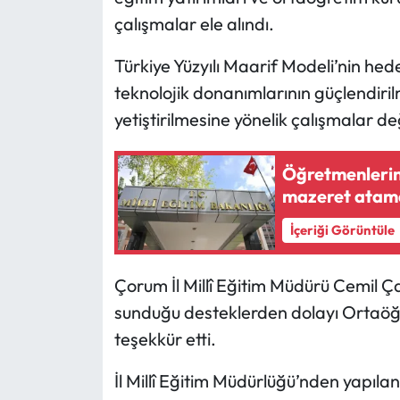
çalışmalar ele alındı.
Mecitözü Haberleri
Türkiye Yüzyılı Maarif Modeli’nin he
Oğuzlar Haberleri
teknolojik donanımlarının güçlendiril
yetiştirilmesine yönelik çalışmalar de
Ortaköy Haberleri
Öğretmenlerin 
Osmancık Haberleri
mazeret atama
Otomotiv
İçeriği Görüntüle
Resmi İlan
Çorum İl Millî Eğitim Müdürü Cemil Ça
sunduğu desteklerden dolayı Ortaö
Resmi Reklam
teşekkür etti.
Sağlık
İl Millî Eğitim Müdürlüğü’nden yapıl