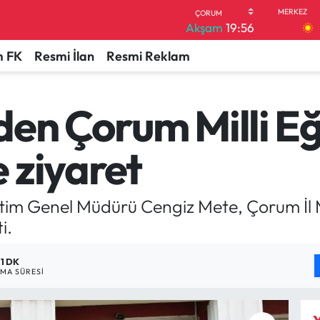
Akşam
19:56
 FK
Resmi İlan
Resmi Reklam
den Çorum Milli Eğ
 ziyaret
etim Genel Müdürü Cengiz Mete, Çorum İl 
i.
1 DK
MA SÜRESI