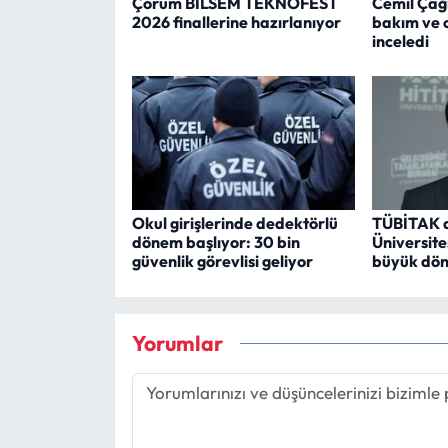
Çorum BİLSEM TEKNOFEST
Cemil Çağ
2026 finallerine hazırlanıyor
bakım ve 
inceledi
Okul girişlerinde dedektörlü
TÜBİTAK de
dönem başlıyor: 30 bin
Üniversite
güvenlik görevlisi geliyor
büyük dön
Yorumlar