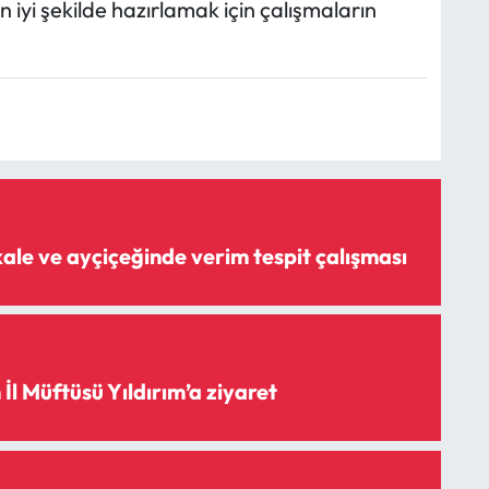
 iyi şekilde hazırlamak için çalışmaların
ale ve ayçiçeğinde verim tespit çalışması
İl Müftüsü Yıldırım’a ziyaret