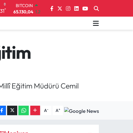
BITCOIN
65.130,04
1.2
°
31
DOLAR
47,7106
0.17
EURO
55,1652
0.27
STERLİN
64,4046
0.35
itim
GRAM ALTIN
6618.49
2.12
BİST100
13.773
-19
Millî Eğitim Müdürü Cemil
-
+
A
A