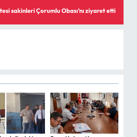
tesi sakinleri Çorumlu Obası’nı ziyaret etti