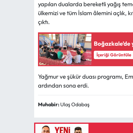
Siyaset
yapılan dualarda bereketli yağış tem
ülkemizi ve tüm İslam âlemini açlık, k
Spor
çıktı.
Sungurlu Haberleri
Boğazkale’de y
Turizm
İçeriği Görüntüle
Uğurludağ Haberleri
Yağmur ve şükür duası programı, Emir
Yaşam
ardından sona erdi.
Yayla Haber
Muhabir:
Ulaş Odabaş
Yemek Tarifleri
Yerel Haberler