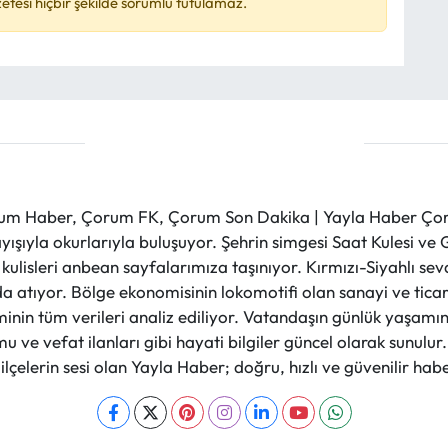
esi hiçbir şekilde sorumlu tutulamaz.
m Haber, Çorum FK, Çorum Son Dakika | Yayla Haber Çorum
layışıyla okurlarıyla buluşuyor. Şehrin simgesi Saat Kulesi 
et kulisleri anbean sayfalarımıza taşınıyor. Kırmızı-Siyahlı s
a atıyor. Bölge ekonomisinin lokomotifi olan sanayi ve ticare
nin tüm verileri analiz ediliyor. Vatandaşın günlük yaşamını
 ve vefat ilanları gibi hayati bilgiler güncel olarak sunulu
çelerin sesi olan Yayla Haber; doğru, hızlı ve güvenilir haber