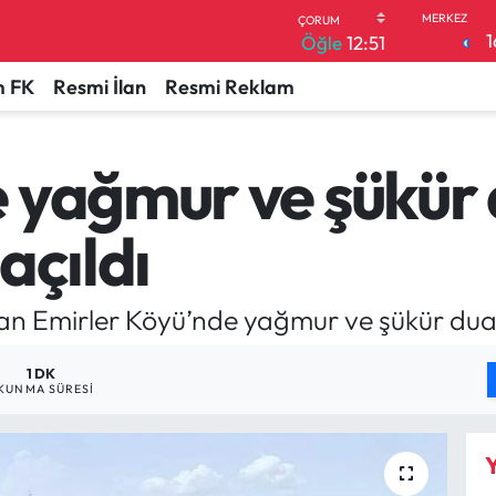
1
Öğle
12:51
 FK
Resmi İlan
Resmi Reklam
 yağmur ve şükür
açıldı
an Emirler Köyü’nde yağmur ve şükür dua
1 DK
KUNMA SÜRESI
Y