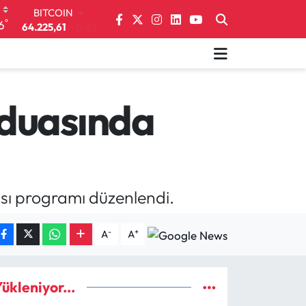
DOLAR
°
6
47,6704
0
EURO
55,0406
-0.08
STERLİN
64,2143
0
GRAM ALTIN
 duasında
6510.40
0.45
BİST100
13.799
70
sı programı düzenlendi.
-
+
A
A
ükleniyor...