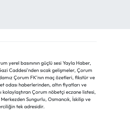
 yerel basınının güçlü sesi Yayla Haber,
ve Gazi Caddesi'nden sıcak gelişmeler, Çorum
evdamız Çorum FK'nın maç özetleri, fikstür ve
t odası haberlerinden, altın fiyatları ve
 kolaylaştıran Çorum nöbetçi eczane listesi,
r. Merkezden Sungurlu, Osmancık, İskilip ve
ciliğin tek adresidir.