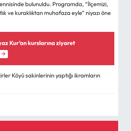
ennisinde bulunuldu. Programda, “İlçemizi,
ıtlık ve kuraklıktan muhafaza eyle” niyazı öne
az Kur’an kurslarına ziyaret
ler Köyü sakinlerinin yaptığı ikramların