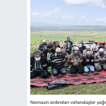
Mecitözü Haberleri
Oğuzlar Haberleri
Ortaköy Haberleri
Osmancık Haberleri
Otomotiv
Resmi İlan
Resmi Reklam
Sağlık
Namazın ardından vatandaşlar yağmu