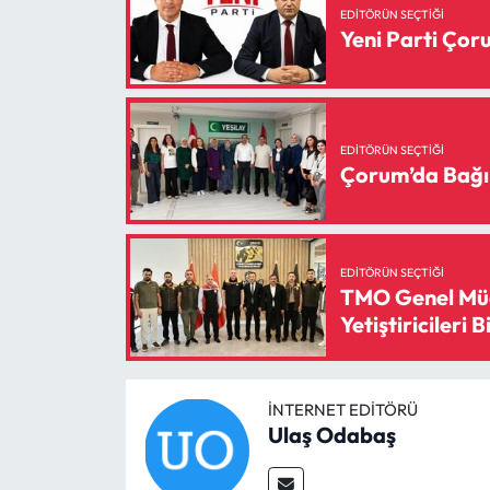
EDITÖRÜN SEÇTIĞI
Yeni Parti Ço
EDITÖRÜN SEÇTIĞI
Çorum’da Bağı
EDITÖRÜN SEÇTIĞI
TMO Genel Müd
Yetiştiricileri B
İNTERNET EDITÖRÜ
Ulaş Odabaş