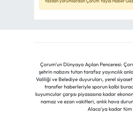
Yazılan yorumlardan Çorum Yayla Haber Gazet
Çorum'un Dünyaya Açılan Penceresi: Çoru
şehrin nabzını tutan tarafsız yayıncılık an
Valiliği ve Belediye duyuruları, yerel siyas
transfer haberleriyle sporun kalbi burad
kuyumcular çarşısı piyasasına kadar ekonomi
namaz ve ezan vakitleri, anlık hava durumu
Alaca'ya kadar tüm il