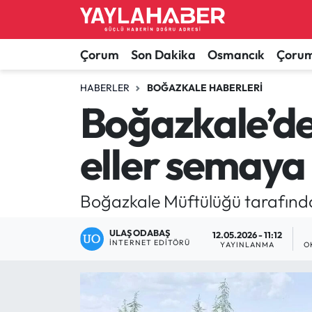
Alaca Haberleri
Çorum Nöbetçi Eczaneler
Çorum
Son Dakika
Osmancık
Çorum
Bayat Haberleri
Çorum Hava Durumu
HABERLER
BOĞAZKALE HABERLERI
Boğazkale’de
Bilgi - Keşfet Haberleri
Çorum Namaz Vakitleri
eller semaya 
Bilim ve Teknoloji
Çorum Trafik Yoğunluk Haritası
Boğazkale Haberleri
TFF 1.Lig Puan Durumu ve Fikstür
Boğazkale Müftülüğü tarafınd
Çorum Haberleri
Tüm Manşetler
ULAŞ ODABAŞ
12.05.2026 - 11:12
İNTERNET EDITÖRÜ
YAYINLANMA
O
Çorum Son Dakika Haberleri
Son Dakika Haberleri
Dodurga Haberleri
Haber Arşivi