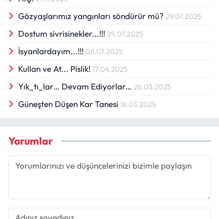
Gözyaşlarımız yangınları söndürür mü?
29.07.2025
Dostum sivrisinekler...!!!
25.07.2025
İsyanlardayım...!!!
08.07.2025
Kullan ve At... Pislik!
17.04.2025
Yık_tı_lar… Devam Ediyorlar…
26.03.2025
Güneşten Düşen Kar Tanesi
18.03.2025
Yorumlar