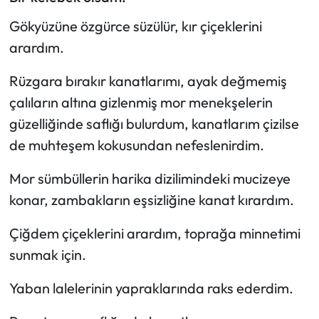
Gökyüzüne özgürce süzülür, kır çiçeklerini
Eğitim
arardım.
Ekonomi
Rüzgara bırakır kanatlarımı, ayak değmemiş
Güncel
çalıların altına gizlenmiş mor menekşelerin
güzelliğinde saflığı bulurdum, kanatlarım çizilse
İskilip Haberleri
de muhteşem kokusundan nefeslenirdim.
Kargı Haberleri
Mor sümbüllerin harika dizilimindeki mucizeye
konar, zambakların eşsizliğine kanat kırardım.
Kimdir?
Çiğdem çiçeklerini arardım, toprağa minnetimi
Kültür Sanat
sunmak için.
Laçin Haberleri
Yaban lalelerinin yapraklarında raks ederdim.
Magazin