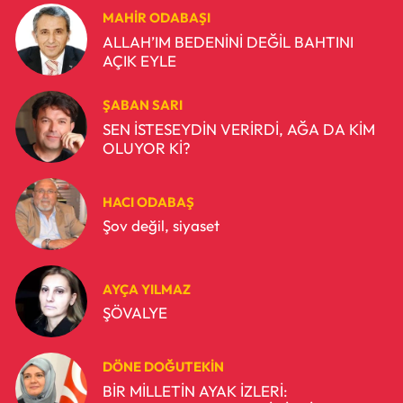
MAHIR ODABAŞI
ALLAH’IM BEDENİNİ DEĞİL BAHTINI
AÇIK EYLE
ŞABAN SARI
SEN İSTESEYDİN VERİRDİ, AĞA DA KİM
OLUYOR Kİ?
HACI ODABAŞ
Şov değil, siyaset
AYÇA YILMAZ
ŞÖVALYE
DÖNE DOĞUTEKIN
BİR MİLLETİN AYAK İZLERİ: