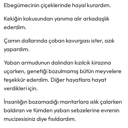
Siyaset
Ebegümecinin çiçeklerinde hayal kurardım.
Spor
Kekiğin kokusundan yanıma alır arkadaşlık
ederdim.
Sungurlu Haberleri
Çamın dallarında çoban kavurgası ister, azık
Turizm
yapardım.
Uğurludağ Haberleri
Yaban armudunun dalından kızılcık kirazına
uçarken, genetiği bozulmamış bütün meyvelere
Yaşam
teşekkür ederdim. Diğer hayatlara hayat
verdikleri için.
Yayla Haber
İnsanlığın bozamadığı mantarlara ıslık çalarken
Yemek Tarifleri
baldıran ve tümden yaban sebzelerine evrenin
mucizesisiniz diye fısıldardım.
Yerel Haberler