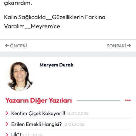
çıkarırdım.
Kalın Sağlıcakla__Güzelliklerin Farkına
Varalım__Meyrem'ce
ÖNCEKI
SONRAKI
Meryem Durak
Yazarın Diğer Yazıları
Kentim Çiçek Kokuyor!!!
13.04.2026
Ezilen Emekli Hangisi?
12.01.2026
HİÇ!
27.11.2025