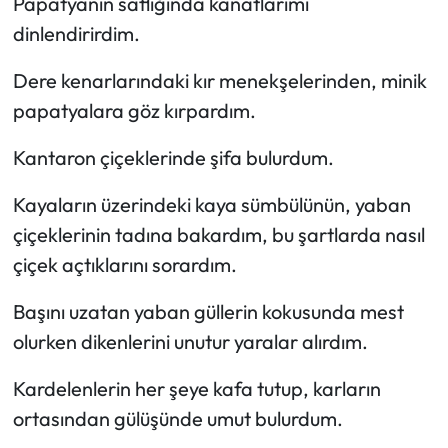
Papatyanın saflığında kanatlarımı
dinlendirirdim.
Mecitözü Haberleri
Dere kenarlarındaki kır menekşelerinden, minik
Oğuzlar Haberleri
papatyalara göz kırpardım.
Ortaköy Haberleri
Kantaron çiçeklerinde şifa bulurdum.
Osmancık Haberleri
Kayaların üzerindeki kaya sümbülünün, yaban
çiçeklerinin tadına bakardım, bu şartlarda nasıl
Otomotiv
çiçek açtıklarını sorardım.
Resmi İlan
Başını uzatan yaban güllerin kokusunda mest
olurken dikenlerini unutur yaralar alırdım.
Resmi Reklam
Kardelenlerin her şeye kafa tutup, karların
Sağlık
ortasından gülüşünde umut bulurdum.