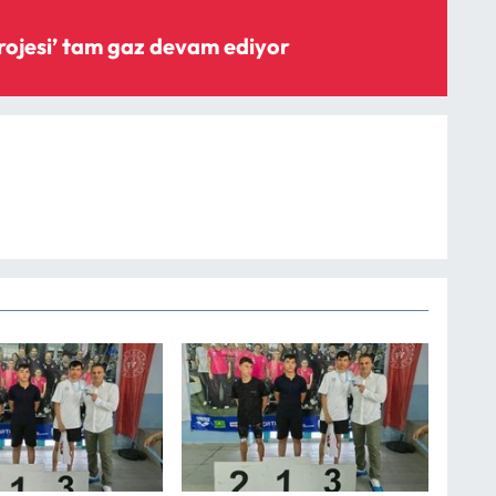
‘Şişme savak projesi’ tam gaz devam ediyor