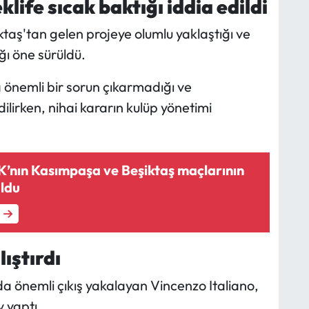
life sıcak baktığı iddia edildi
taş'tan gelen projeye olumlu yaklaştığı ve
ğı öne sürüldü.
 önemli bir sorun çıkarmadığı ve
dilirken, nihai kararın kulüp yönetimi
’nın Kasımpaşa ve Beşiktaş maçlarının
oldu
ıştırdı
'da önemli çıkış yakalayan Vincenzo Italiano,
 yaptı.