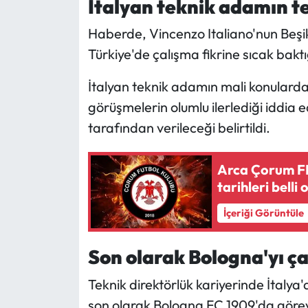
İtalyan teknik adamın tek
Siyaset
Haberde, Vincenzo Italiano'nun Beşik
Spor
Türkiye'de çalışma fikrine sıcak baktı
Sungurlu Haberleri
İtalyan teknik adamın mali konularda
görüşmelerin olumlu ilerlediği iddia e
Turizm
tarafından verileceği belirtildi.
Uğurludağ Haberleri
Arca Çorum FK
Yaşam
tarihleri belli 
İçeriği Görüntüle
Yayla Haber
Yemek Tarifleri
Son olarak Bologna'yı çal
Teknik direktörlük kariyerinde İtalya
Yerel Haberler
son olarak Bologna FC 1909'da görev