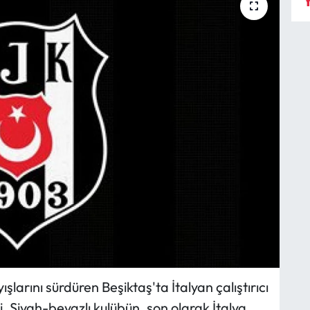
Y
şlarını sürdüren Beşiktaş'ta İtalyan çalıştırıcı
. Siyah-beyazlı kulübün, son olarak İtalya