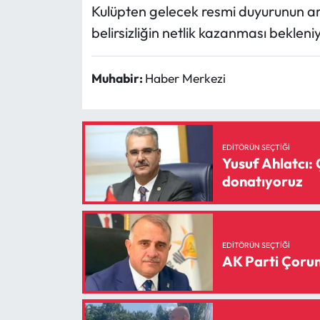
Kulüpten gelecek resmi duyurunun ar
belirsizliğin netlik kazanması bekleniy
Muhabir:
Haber Merkezi
EDITÖRÜN SEÇTIĞI
Yusuf Ahlatcı: 
donatıyoruz
EDITÖRÜN SEÇTIĞI
AK Parti Çorum 