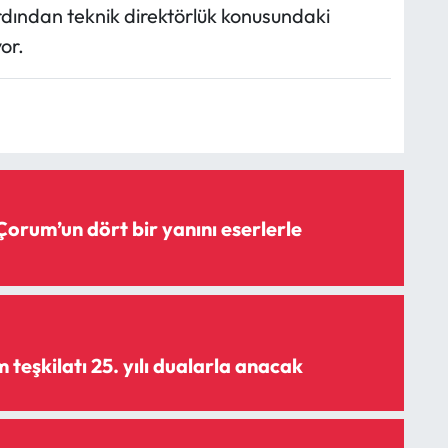
dından teknik direktörlük konusundaki
or.
Çorum’un dört bir yanını eserlerle
teşkilatı 25. yılı dualarla anacak