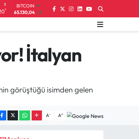
DOLAR
°
20
47,7106
0.17
EURO
55,1652
0.27
STERLİN
64,4046
0.35
GRAM ALTIN
yor! İtalyan
6648.99
2.59
BİST100
13.773
-19
BITCOIN
65.130,04
1.2
imin görüştüğü isimden gelen
-
+
A
A