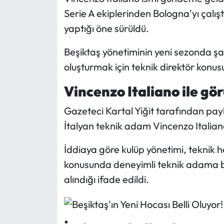
Serie A ekiplerinden Bologna'yı çalı
Mecitözü Haberleri
yaptığı öne sürüldü.
Oğuzlar Haberleri
Beşiktaş yönetiminin yeni sezonda şam
oluşturmak için teknik direktör konusu
Ortaköy Haberleri
Vincenzo Italiano ile gö
Osmancık Haberleri
Gazeteci Kartal Yiğit tarafından payl
İtalyan teknik adam Vincenzo Italian
Otomotiv
İddiaya göre kulüp yönetimi, teknik 
Resmi İlan
konusunda deneyimli teknik adama bil
Resmi Reklam
alındığı ifade edildi.
Sağlık