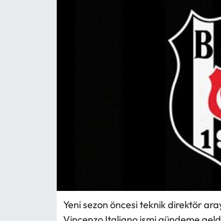
Eğitim
Ekonomi
Güncel
İskilip Haberleri
Kargı Haberleri
Kimdir?
Kültür Sanat
Laçin Haberleri
Yeni sezon öncesi teknik direktör arayı
Vincenzo Italiano ismi gündeme geldi
Magazin