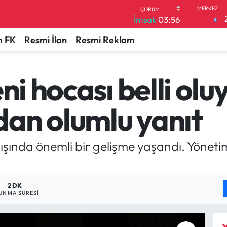
İmsak
03:56
 FK
Resmi İlan
Resmi Reklam
ni hocası belli olu
an olumlu yanıt
ayışında önemli bir gelişme yaşandı. Yönet
2 DK
UNMA SÜRESI