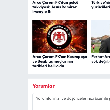
Arca Çorum FK’dan golcü
Türkiye’ni
takviyesi: Jesús Ramírez
yüzücüler
imzayı attı
Arca Çorum FK’nın Kasımpaşa
Ferhat Arı
ve Beşiktaş maçlarının
yük değil,
tarihleri belli oldu
Yorumlar