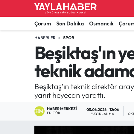
Alaca Haberleri
Çorum Nöbetçi Eczaneler
Çorum
Son Dakika
Osmancık
Çorum
Bayat Haberleri
Çorum Hava Durumu
HABERLER
SPOR
Beşiktaş'ın ye
Bilgi - Keşfet Haberleri
Çorum Namaz Vakitleri
teknik adamd
Bilim ve Teknoloji
Çorum Trafik Yoğunluk Haritası
Boğazkale Haberleri
TFF 1.Lig Puan Durumu ve Fikstür
Beşiktaş'ın teknik direktör ar
yanıt heyecan yarattı.
Çorum Haberleri
Tüm Manşetler
HABER MERKEZI
03.06.2026 - 12:06
EDITÖR
Çorum Son Dakika Haberleri
Son Dakika Haberleri
YAYINLANMA
OK
Dodurga Haberleri
Haber Arşivi