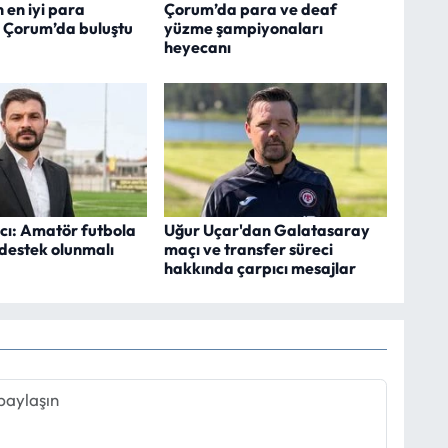
n en iyi para
Çorum’da para ve deaf
i Çorum’da buluştu
yüzme şampiyonaları
heyecanı
cı: Amatör futbola
Uğur Uçar'dan Galatasaray
 destek olunmalı
maçı ve transfer süreci
hakkında çarpıcı mesajlar