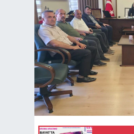
Eğitim
Ekonomi
Güncel
İskilip Haberleri
Kargı Haberleri
Kimdir?
Kültür Sanat
Laçin Haberleri
Magazin