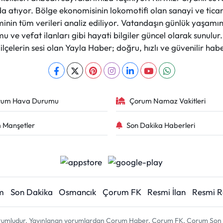
a atıyor. Bölge ekonomisinin lokomotifi olan sanayi ve ticare
nin tüm verileri analiz ediliyor. Vatandaşın günlük yaşamını
 ve vefat ilanları gibi hayati bilgiler güncel olarak sunulu
çelerin sesi olan Yayla Haber; doğru, hızlı ve güvenilir haber
rum Hava Durumu
Çorum Namaz Vakitleri
 Manşetler
Son Dakika Haberleri
m
Son Dakika
Osmancık
Çorum FK
Resmi İlan
Resmi 
sorumludur. Yayınlanan yorumlardan Çorum Haber, Çorum FK, Çorum Son D