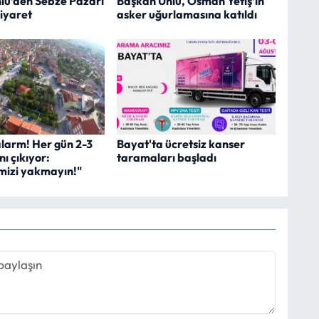
lü’den Sebze Pazarı
Başkan Ünlü, Osman Yetiş’in
iyaret
asker uğurlamasına katıldı
alarm! Her gün 2-3
Bayat'ta ücretsiz kanser
nı çıkıyor:
taramaları başladı
mizi yakmayın!"