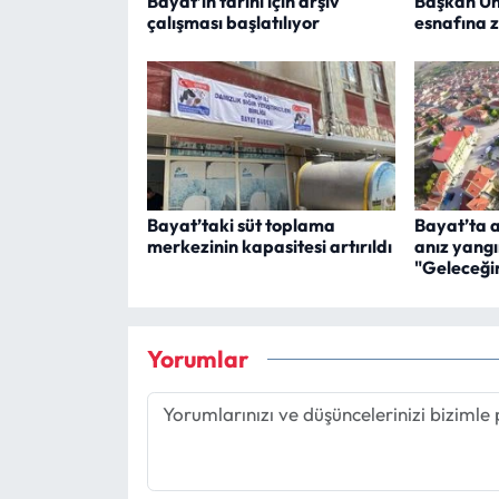
Bayat’ın tarihi için arşiv
Başkan Ün
çalışması başlatılıyor
esnafına z
Bayat’taki süt toplama
Bayat’ta 
merkezinin kapasitesi artırıldı
anız yangı
"Geleceği
Yorumlar