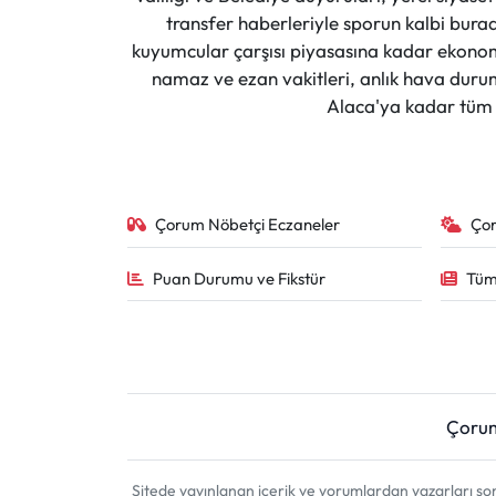
transfer haberleriyle sporun kalbi burad
kuyumcular çarşısı piyasasına kadar ekonomi
namaz ve ezan vakitleri, anlık hava durumu
Alaca'ya kadar tüm il
Çorum Nöbetçi Eczaneler
Ço
Puan Durumu ve Fikstür
Tüm
Çoru
Sitede yayınlanan içerik ve yorumlardan yazarları 