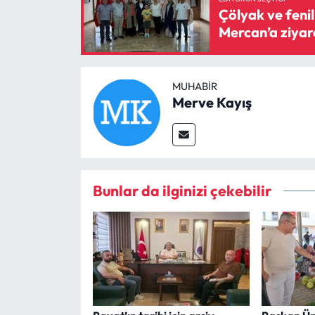
Çölyak ve fenil
Mercan’a ziyar
MUHABIR
Merve Kayış
Bunlar da ilginizi çekebilir