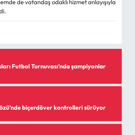
emde de vatandaş odaklı hizmet anlayışıyla
di.
sları Futbol Turnuvası’nda şampiyonlar
özü’nde biçerdöver kontrolleri sürüyor