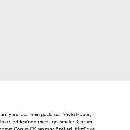
 yerel basınının güçlü sesi Yayla Haber,
ve Gazi Caddesi'nden sıcak gelişmeler, Çorum
evdamız Çorum FK'nın maç özetleri, fikstür ve