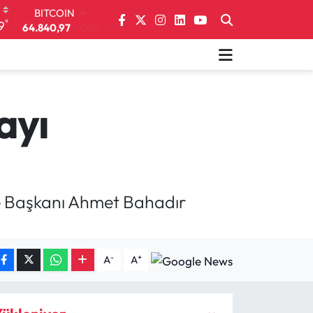
64.840,97
-0.15
DOLAR
°
9
47,7436
0.18
EURO
55,2510
0.32
STERLİN
64,4811
0.38
ayı
GRAM ALTIN
6660.55
0
BİST100
13.779
-14
ye Başkanı Ahmet Bahadır
-
+
A
A