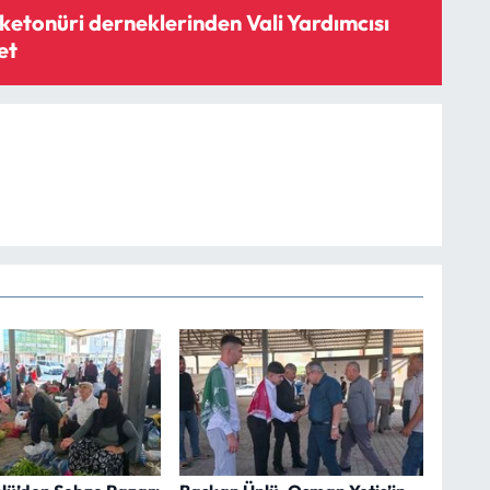
ketonüri derneklerinden Vali Yardımcısı
et