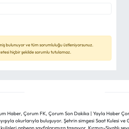
miş bulunuyor ve tüm sorumluluğu üstleniyorsunuz.
esi hiçbir şekilde sorumlu tutulamaz.
m Haber, Çorum FK, Çorum Son Dakika | Yayla Haber Çorum
layışıyla okurlarıyla buluşuyor. Şehrin simgesi Saat Kulesi 
et kulisleri anbean sayfalarımıza taşınıyor. Kırmızı-Siyahlı s