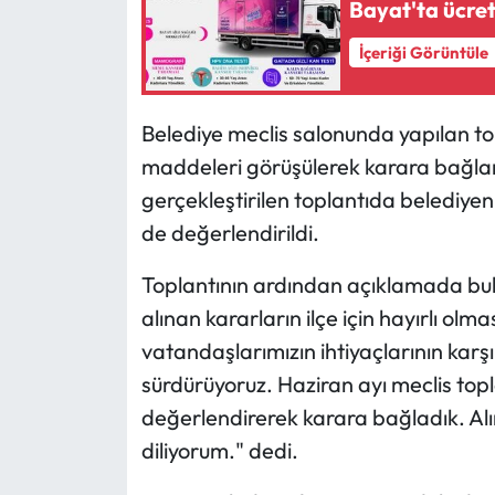
Bayat'ta ücret
Mecitözü Haberleri
İçeriği Görüntüle
Oğuzlar Haberleri
Belediye meclis salonunda yapılan top
maddeleri görüşülerek karara bağlandı
Ortaköy Haberleri
gerçekleştirilen toplantıda belediyen
Osmancık Haberleri
de değerlendirildi.
Otomotiv
Toplantının ardından açıklamada bu
alınan kararların ilçe için hayırlı olm
Resmi İlan
vatandaşlarımızın ihtiyaçlarının karşı
sürdürüyoruz. Haziran ayı meclis to
Resmi Reklam
değerlendirerek karara bağladık. Alın
Sağlık
diliyorum." dedi.