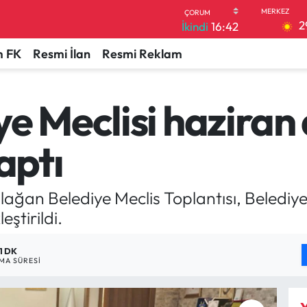
2
İkindi
16:42
 FK
Resmi İlan
Resmi Reklam
e Meclisi haziran 
aptı
Olağan Belediye Meclis Toplantısı, Beledi
ştirildi.
1 DK
MA SÜRESI