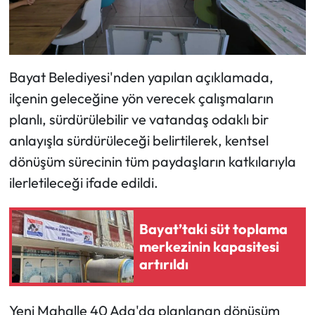
Siyaset
Spor
Bayat Belediyesi'nden yapılan açıklamada,
Sungurlu Haberleri
ilçenin geleceğine yön verecek çalışmaların
Turizm
planlı, sürdürülebilir ve vatandaş odaklı bir
anlayışla sürdürüleceği belirtilerek, kentsel
Uğurludağ Haberleri
dönüşüm sürecinin tüm paydaşların katkılarıyla
ilerletileceği ifade edildi.
Yaşam
Yayla Haber
Bayat’taki süt toplama
merkezinin kapasitesi
Yemek Tarifleri
artırıldı
Yerel Haberler
Yeni Mahalle 40 Ada'da planlanan dönüşüm