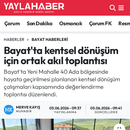
Alaca Haberleri
Çorum Nöbetçi Eczaneler
Çorum
Son Dakika
Osmancık
Çorum FK
Resmi
Bayat Haberleri
Çorum Hava Durumu
HABERLER
BAYAT HABERLERI
Bayat'ta kentsel dönüşüm
Bilgi - Keşfet Haberleri
Çorum Namaz Vakitleri
için ortak akıl toplantısı
Bilim ve Teknoloji
Çorum Trafik Yoğunluk Haritası
Bayat'ta Yeni Mahalle 40 Ada bölgesinde
hayata geçirilmesi planlanan kentsel dönüşüm
Boğazkale Haberleri
TFF 1.Lig Puan Durumu ve Fikstür
çalışmaları kapsamında değerlendirme
toplantısı düzenlendi.
Çorum Haberleri
Tüm Manşetler
MERVE KAYIŞ
03.06.2026 - 09:37
03.06.2026 - 09:41
Çorum Son Dakika Haberleri
Son Dakika Haberleri
MUHABIR
YAYINLANMA
GÜNCELLEME
Dodurga Haberleri
Haber Arşivi