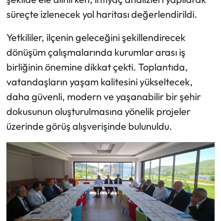
süreçte izlenecek yol haritası değerlendirildi.
Mecitözü Haberleri
Yetkililer, ilçenin geleceğini şekillendirecek
Oğuzlar Haberleri
dönüşüm çalışmalarında kurumlar arası iş
birliğinin önemine dikkat çekti. Toplantıda,
Ortaköy Haberleri
vatandaşların yaşam kalitesini yükseltecek,
daha güvenli, modern ve yaşanabilir bir şehir
Osmancık Haberleri
dokusunun oluşturulmasına yönelik projeler
Otomotiv
üzerinde görüş alışverişinde bulunuldu.
Resmi İlan
Resmi Reklam
Sağlık