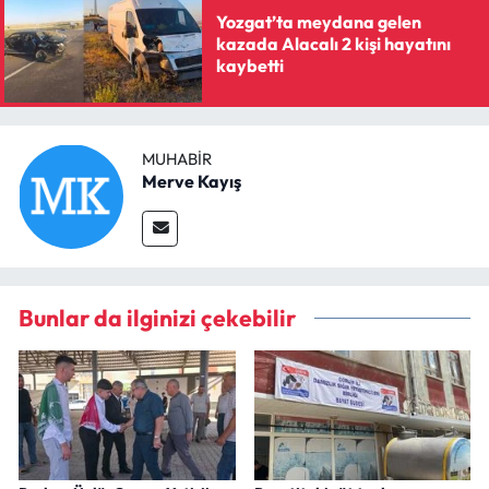
Yozgat’ta meydana gelen
kazada Alacalı 2 kişi hayatını
kaybetti
MUHABIR
Merve Kayış
Bunlar da ilginizi çekebilir