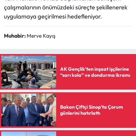
çalışmalarının önümüzdeki süreçte şekillenerek
uygulamaya geçirilmesi hedefleniyor.
Muhabir:
Merve Kayış
AK Gençlik’ten inşaat işçilerine
“sarı kola” ve dondurma ikramı
Bakan Çiftçi Sinop’ta Çorum
günlerini hatırlattı