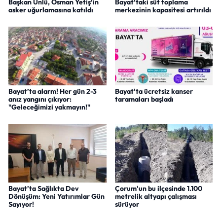
Başkan Ünlü, Osman Yetiş’in
Bayat’taki süt toplama
asker uğurlamasına katıldı
merkezinin kapasitesi artırıldı
Bayat’ta alarm! Her gün 2-3
Bayat'ta ücretsiz kanser
anız yangını çıkıyor:
taramaları başladı
"Geleceğimizi yakmayın!"
Bayat’ta Sağlıkta Dev
Çorum'un bu ilçesinde 1.100
Dönüşüm: Yeni Yatırımlar Gün
metrelik altyapı çalışması
Sayıyor!
sürüyor