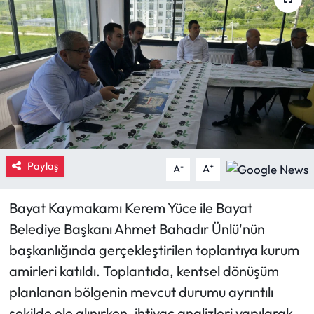
Eğitim
Ekonomi
Güncel
İskilip Haberleri
Paylaş
Kargı Haberleri
-
+
A
A
Kimdir?
Bayat Kaymakamı Kerem Yüce ile Bayat
Belediye Başkanı Ahmet Bahadır Ünlü'nün
Kültür Sanat
başkanlığında gerçekleştirilen toplantıya kurum
amirleri katıldı. Toplantıda, kentsel dönüşüm
Laçin Haberleri
planlanan bölgenin mevcut durumu ayrıntılı
Magazin
şekilde ele alınırken, ihtiyaç analizleri yapılarak