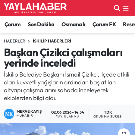
Alaca Haberleri
Çorum Nöbetçi Eczaneler
Çorum
Son Dakika
Osmancık
Çorum FK
Resmi
Bayat Haberleri
Çorum Hava Durumu
HABERLER
İSKILIP HABERLERI
Başkan Çizikci çalışmaları
Bilgi - Keşfet Haberleri
Çorum Namaz Vakitleri
yerinde inceledi
Bilim ve Teknoloji
Çorum Trafik Yoğunluk Haritası
İskilip Belediye Başkanı İsmail Çizikci, ilçede etkili
olan kuvvetli yağışların ardından başlatılan
Boğazkale Haberleri
TFF 1.Lig Puan Durumu ve Fikstür
altyapı çalışmalarını sahada inceleyerek
ekiplerden bilgi aldı.
Çorum Haberleri
Tüm Manşetler
MERVE KAYIŞ
02.06.2026 - 14:54
1 DK
Çorum Son Dakika Haberleri
Son Dakika Haberleri
MUHABIR
YAYINLANMA
OKUNMA SÜRESI
Dodurga Haberleri
Haber Arşivi