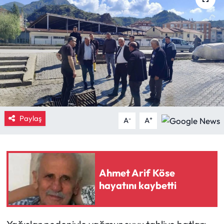
Eğitim
Ekonomi
Güncel
İskilip Haberleri
Paylaş
Kargı Haberleri
-
+
A
A
Kimdir?
Kültür Sanat
Ahmet Arif Köse
hayatını kaybetti
Laçin Haberleri
Magazin