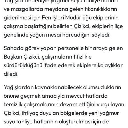
Yağışlar nedeniyle yağmur suyu tahliye hatları
ve mazgallarda meydana gelen tıkanıklıkların
Mecitözü Haberleri
giderilmesi için Fen İşleri Müdürlüğü ekiplerinin
çalışma başlattığını belirten Çizikci, ekiplerin ilçe
Oğuzlar Haberleri
genelinde yoğun mesai harcadığını söyledi.
Ortaköy Haberleri
Sahada görev yapan personelle bir araya gelen
Başkan Çizikci, çalışmaların titizlikle
Osmancık Haberleri
sürdürüldüğünü ifade ederek ekiplere kolaylıklar
Otomotiv
diledi.
Resmi İlan
Yağışlardan kaynaklanabilecek olumsuzlukların
önüne geçmek amacıyla mevcut hatlarda
Resmi Reklam
temizlik çalışmalarının devam ettiğini vurgulayan
Çizikci, ihtiyaç duyulan bölgelerde yeni yağmur
Sağlık
suyu tahliye hatlarının oluşturulması için de