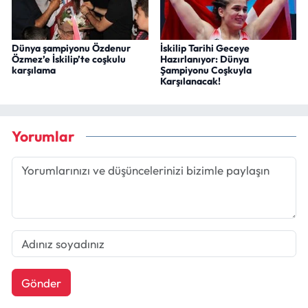
Dünya şampiyonu Özdenur
İskilip Tarihi Geceye
Özmez’e İskilip’te coşkulu
Hazırlanıyor: Dünya
karşılama
Şampiyonu Coşkuyla
Karşılanacak!
Yorumlar
Gönder