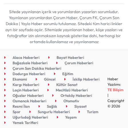
Sitede yayınlanan içerik ve yorumlardan yazarları sorumludur.
Yayınlanan yorumlardan Çorum Haber, Çorum FK, Çorum Son
Dakika | Yayla Haber sorumlu tutulamaz. Sitedeki tüm harici linkler
ayrı bir sayfada açılır. Sitemizde yayınlanan haber, köşe yazıları ve
fotoğraflar izin alınmaksızın kaynak gösterilse dahi, herhangi bir
ortamda kullanılamaz ve yayınlanamaz
Alaca Haberleri
Bayat Haberleri
Boğazkale Haberleri
Çorum Haberleri
Çorum Son Dakika Haberleri
Dodurga Haberleri
Eğitim
Haber
Ekonomi
Güncel
İskilip Haberleri
Yazılımı:
Kargı Haberleri
Kültür Sanat
TE Bilişim
Laçin Haberleri
Mecitözü Haberleri
|
Oğuzlar Haberleri
Ortaköy Haberleri
Copyright
Osmancık Haberleri
Otomotiv
© 2026
Resmi İlan
Sağlık
Siyaset
Spor
Sungurlu Haberleri
Turizm
Uğurludağ Haberleri
Yaşam
Yemek Tarifleri