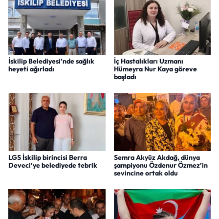
İskilip Belediyesi’nde sağlık
İç Hastalıkları Uzmanı
heyeti ağırladı
Hümeyra Nur Kaya göreve
başladı
LGS İskilip birincisi Berra
Semra Akyüz Akdağ, dünya
Deveci’ye belediyede tebrik
şampiyonu Özdenur Özmez’in
sevincine ortak oldu