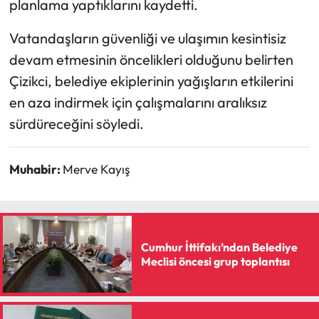
planlama yaptıklarını kaydetti.
Siyaset
Vatandaşların güvenliği ve ulaşımın kesintisiz
Spor
devam etmesinin öncelikleri olduğunu belirten
Sungurlu Haberleri
Çizikci, belediye ekiplerinin yağışların etkilerini
en aza indirmek için çalışmalarını aralıksız
Turizm
sürdüreceğini söyledi.
Uğurludağ Haberleri
Muhabir:
Merve Kayış
Yaşam
Yayla Haber
Cumhur İttifakı’ndan Belediye
Yemek Tarifleri
Meclisi öncesi grup toplantısı
Yerel Haberler