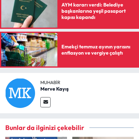
AYM kararı verdi: Belediye
başkanlarına yeşil pasaport
kapısı kapandı
Emekçi temmuz ayının yarısını
enflasyon ve vergiye çalıştı
MUHABIR
Merve Kayış
Bunlar da ilginizi çekebilir