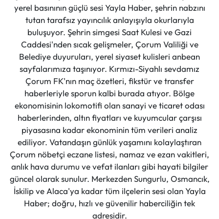
yerel basınının güçlü sesi Yayla Haber, şehrin nabzını
tutan tarafsız yayıncılık anlayışıyla okurlarıyla
buluşuyor. Şehrin simgesi Saat Kulesi ve Gazi
Caddesi'nden sıcak gelişmeler, Çorum Valiliği ve
Belediye duyuruları, yerel siyaset kulisleri anbean
sayfalarımıza taşınıyor. Kırmızı-Siyahlı sevdamız
Çorum FK'nın maç özetleri, fikstür ve transfer
haberleriyle sporun kalbi burada atıyor. Bölge
ekonomisinin lokomotifi olan sanayi ve ticaret odası
haberlerinden, altın fiyatları ve kuyumcular çarşısı
piyasasına kadar ekonominin tüm verileri analiz
ediliyor. Vatandaşın günlük yaşamını kolaylaştıran
Çorum nöbetçi eczane listesi, namaz ve ezan vakitleri,
anlık hava durumu ve vefat ilanları gibi hayati bilgiler
güncel olarak sunulur. Merkezden Sungurlu, Osmancık,
İskilip ve Alaca'ya kadar tüm ilçelerin sesi olan Yayla
Haber; doğru, hızlı ve güvenilir haberciliğin tek
adresidir.