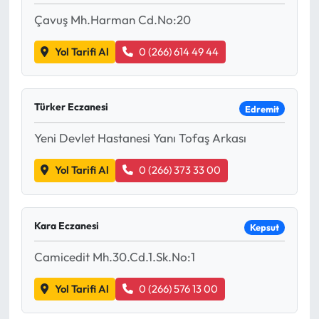
Çavuş Mh.Harman Cd.No:20
Yol Tarifi Al
0 (266) 614 49 44
Türker Eczanesi
Edremit
Yeni Devlet Hastanesi Yanı Tofaş Arkası
Yol Tarifi Al
0 (266) 373 33 00
Kara Eczanesi
Kepsut
Camicedit Mh.30.Cd.1.Sk.No:1
Yol Tarifi Al
0 (266) 576 13 00