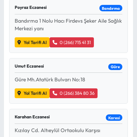
Poyraz Eczanesi
Bandırma
Eğitim
Bandırma 1 Nolu Hacı Firdevs Şeker Aile Sağlık
Ekonomi
Merkezi yanı
Güncel
Yol Tarifi Al
0 (266) 715 41 31
İskilip Haberleri
Umut Eczanesi
Güre
Kargı Haberleri
Güre Mh.Atatürk Bulvarı No:18
Kimdir?
Yol Tarifi Al
0 (266) 384 80 36
Kültür Sanat
Karahan Eczanesi
Karesi
Laçin Haberleri
Kızılay Cd. Altıeylül Ortaokulu Karşısı
Magazin