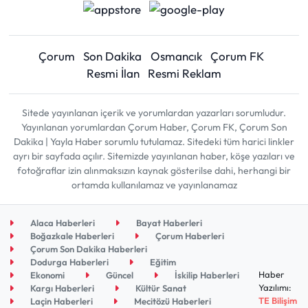
Çorum
Son Dakika
Osmancık
Çorum FK
Resmi İlan
Resmi Reklam
Sitede yayınlanan içerik ve yorumlardan yazarları sorumludur.
Yayınlanan yorumlardan Çorum Haber, Çorum FK, Çorum Son
Dakika | Yayla Haber sorumlu tutulamaz. Sitedeki tüm harici linkler
ayrı bir sayfada açılır. Sitemizde yayınlanan haber, köşe yazıları ve
fotoğraflar izin alınmaksızın kaynak gösterilse dahi, herhangi bir
ortamda kullanılamaz ve yayınlanamaz
Alaca Haberleri
Bayat Haberleri
Boğazkale Haberleri
Çorum Haberleri
Çorum Son Dakika Haberleri
Dodurga Haberleri
Eğitim
Haber
Ekonomi
Güncel
İskilip Haberleri
Yazılımı:
Kargı Haberleri
Kültür Sanat
TE Bilişim
Laçin Haberleri
Mecitözü Haberleri