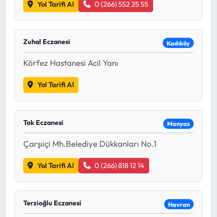
Yol Tarifi Al
0 (266) 552 25 55
Zuhal Eczanesi
Kadıköy
Körfez Hastanesi Acil Yanı
Yol Tarifi Al
Tok Eczanesi
Manyas
Çarşıiçi Mh.Belediye Dükkanları No.1
Yol Tarifi Al
0 (266) 818 12 14
Terzioğlu Eczanesi
Havran