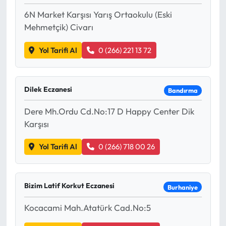
Siyaset
6N Market Karşısı Yarış Ortaokulu (Eski
Mehmetçik) Civarı
Spor
Yol Tarifi Al
0 (266) 221 13 72
Sungurlu Haberleri
Turizm
Dilek Eczanesi
Bandırma
Uğurludağ Haberleri
Dere Mh.Ordu Cd.No:17 D Happy Center Dik
Karşısı
Yaşam
Yol Tarifi Al
0 (266) 718 00 26
Yayla Haber
Yemek Tarifleri
Bizim Latif Korkut Eczanesi
Burhaniye
Kocacami Mah.Atatürk Cad.No:5
Yerel Haberler