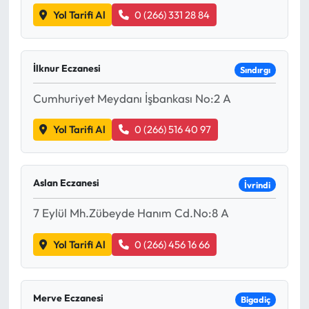
Yol Tarifi Al
0 (266) 331 28 84
İlknur Eczanesi
Sındırgı
Cumhuriyet Meydanı İşbankası No:2 A
Yol Tarifi Al
0 (266) 516 40 97
Aslan Eczanesi
İvrindi
7 Eylül Mh.Zübeyde Hanım Cd.No:8 A
Yol Tarifi Al
0 (266) 456 16 66
Merve Eczanesi
Bigadiç