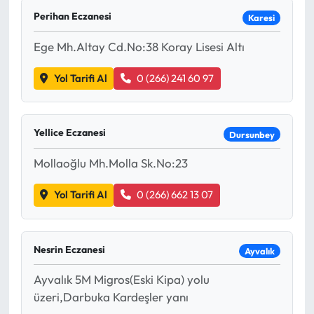
Perihan Eczanesi
Karesi
Ege Mh.Altay Cd.No:38 Koray Lisesi Altı
Yol Tarifi Al
0 (266) 241 60 97
Yellice Eczanesi
Dursunbey
Mollaoğlu Mh.Molla Sk.No:23
Yol Tarifi Al
0 (266) 662 13 07
Nesrin Eczanesi
Ayvalık
Ayvalık 5M Migros(Eski Kipa) yolu
üzeri,Darbuka Kardeşler yanı