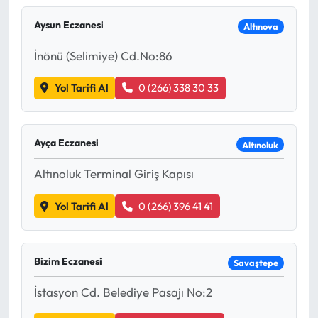
Aysun Eczanesi
Altınova
İnönü (Selimiye) Cd.No:86
Yol Tarifi Al
0 (266) 338 30 33
Ayça Eczanesi
Altınoluk
Altınoluk Terminal Giriş Kapısı
Yol Tarifi Al
0 (266) 396 41 41
Bizim Eczanesi
Savaştepe
İstasyon Cd. Belediye Pasajı No:2