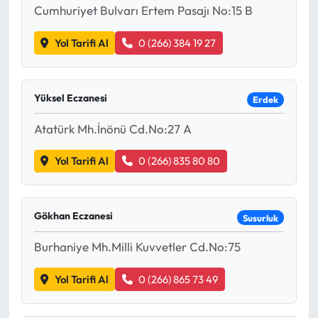
Cumhuriyet Bulvarı Ertem Pasajı No:15 B
Yol Tarifi Al
0 (266) 384 19 27
Yüksel Eczanesi
Erdek
Atatürk Mh.İnönü Cd.No:27 A
Yol Tarifi Al
0 (266) 835 80 80
Gökhan Eczanesi
Susurluk
Burhaniye Mh.Milli Kuvvetler Cd.No:75
Yol Tarifi Al
0 (266) 865 73 49