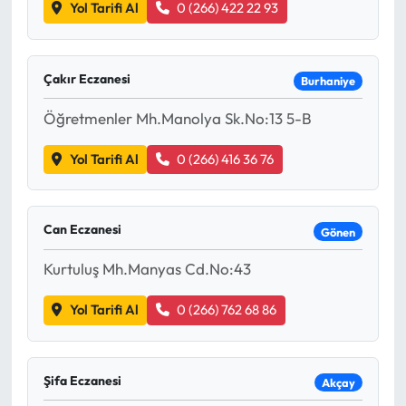
Yol Tarifi Al
0 (266) 422 22 93
Çakır Eczanesi
Burhaniye
Öğretmenler Mh.Manolya Sk.No:13 5-B
Yol Tarifi Al
0 (266) 416 36 76
Can Eczanesi
Gönen
Kurtuluş Mh.Manyas Cd.No:43
Yol Tarifi Al
0 (266) 762 68 86
Şifa Eczanesi
Akçay