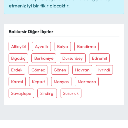
etmeniz iyi bir fikir olacaktır.
Balıkesir Diğer İlçeler
Altieylül
Ayvalik
Balya
Bandirma
Bigadiç
Burhaniye
Dursunbey
Edremit
Erdek
Gömeç
Gönen
Havran
İvrindi
Karesi
Kepsut
Manyas
Marmara
Savaştepe
Sindirgi
Susurluk