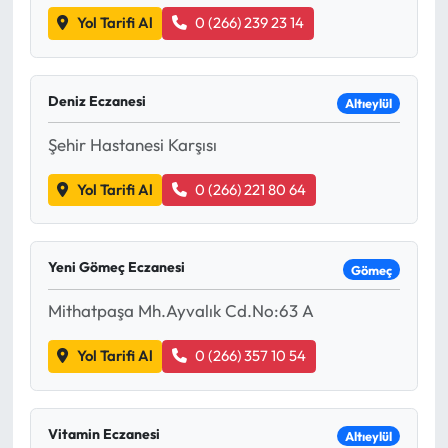
Yol Tarifi Al
0 (266) 239 23 14
Mecitözü Haberleri
Oğuzlar Haberleri
Deniz Eczanesi
Altıeylül
Şehir Hastanesi Karşısı
Ortaköy Haberleri
Yol Tarifi Al
0 (266) 221 80 64
Osmancık Haberleri
Otomotiv
Yeni Gömeç Eczanesi
Gömeç
Resmi İlan
Mithatpaşa Mh.Ayvalık Cd.No:63 A
Resmi Reklam
Yol Tarifi Al
0 (266) 357 10 54
Sağlık
Vitamin Eczanesi
Altıeylül