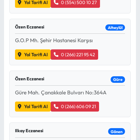
Siyaset
Yol Tarifi Al
0 (554) 500 10 27
Spor
Özen Eczanesi
Altıeylül
Sungurlu Haberleri
G.O.P Mh. Şehir Hastanesi Karşısı
Turizm
Yol Tarifi Al
0 (266) 221 95 42
Uğurludağ Haberleri
Özen Eczanesi
Güre
Yaşam
Güre Mah. Çanakkale Bulvarı No:364A
Yayla Haber
Yol Tarifi Al
0 (266) 606 09 21
Yemek Tarifleri
Yerel Haberler
Ilkay Eczanesi
Gönen