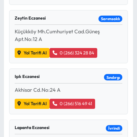
Zeytin Eczanesi
Sarımsaklı
Küçükköy Mh.Cumhuriyet Cad.Güneş
Apt.No:12 A
Yol Tarifi Al
0 (266) 324 28 84
Işık Eczanesi
Sındırgı
Akhisar Cd.No:24 A
Yol Tarifi Al
0 (266) 516 49 41
Lapanta Eczanesi
İvrindi