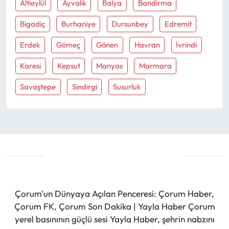
Altieylül
Ayvalik
Balya
Bandirma
Bigadiç
Burhaniye
Dursunbey
Edremit
Erdek
Gömeç
Gönen
Havran
İvrindi
Karesi
Kepsut
Manyas
Marmara
Savaştepe
Sindirgi
Susurluk
Çorum'un Dünyaya Açılan Penceresi: Çorum Haber,
Çorum FK, Çorum Son Dakika | Yayla Haber Çorum
yerel basınının güçlü sesi Yayla Haber, şehrin nabzını