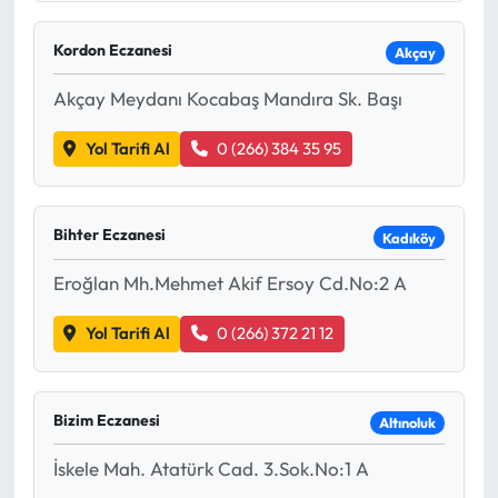
Kordon Eczanesi
Akçay
Akçay Meydanı Kocabaş Mandıra Sk. Başı
Yol Tarifi Al
0 (266) 384 35 95
Bihter Eczanesi
Kadıköy
Eroğlan Mh.Mehmet Akif Ersoy Cd.No:2 A
Yol Tarifi Al
0 (266) 372 21 12
Bizim Eczanesi
Altınoluk
İskele Mah. Atatürk Cad. 3.Sok.No:1 A