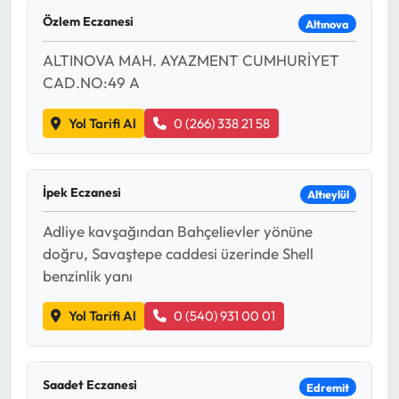
Özlem Eczanesi
Altınova
Eğitim
ALTINOVA MAH. AYAZMENT CUMHURİYET
Ekonomi
CAD.NO:49 A
Güncel
Yol Tarifi Al
0 (266) 338 21 58
İskilip Haberleri
İpek Eczanesi
Altıeylül
Kargı Haberleri
Adliye kavşağından Bahçelievler yönüne
doğru, Savaştepe caddesi üzerinde Shell
Kimdir?
benzinlik yanı
Kültür Sanat
Yol Tarifi Al
0 (540) 931 00 01
Laçin Haberleri
Saadet Eczanesi
Edremit
Magazin