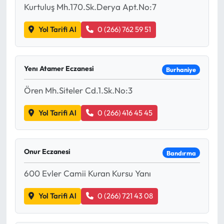
Kurtuluş Mh.170.Sk.Derya Apt.No:7
Yol Tarifi Al
0 (266) 762 59 51
Yenı Atamer Eczanesi
Burhaniye
Ören Mh.Siteler Cd.1.Sk.No:3
Yol Tarifi Al
0 (266) 416 45 45
Onur Eczanesi
Bandırma
600 Evler Camii Kuran Kursu Yanı
Yol Tarifi Al
0 (266) 721 43 08