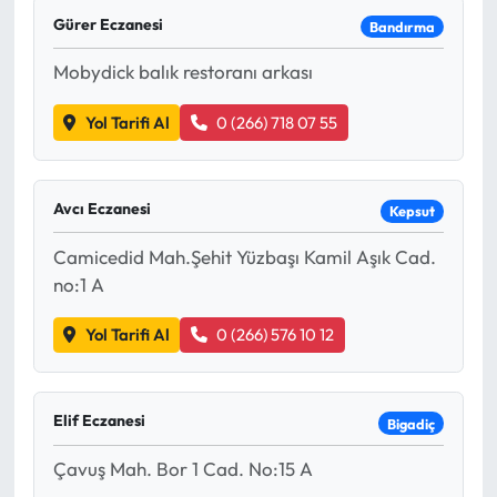
Gürer Eczanesi
Bandırma
Mobydick balık restoranı arkası
Yol Tarifi Al
0 (266) 718 07 55
Avcı Eczanesi
Kepsut
Camicedid Mah.Şehit Yüzbaşı Kamil Aşık Cad.
no:1 A
Yol Tarifi Al
0 (266) 576 10 12
Elif Eczanesi
Bigadiç
Çavuş Mah. Bor 1 Cad. No:15 A