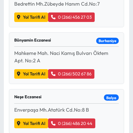
Bedrettin Mh.Zübeyde Hanım Cd.No:7
Yol Tarifi Al
0 (266) 456 27 03
Bünyamin Eczanesi
Burhaniye
Mahkeme Mah. Naci Kamış Bulvarı Öktem
Apt. No:2 A
Yol Tarifi Al
0 (266) 502 67 86
Neşe Eczanesi
Balya
Enverpaşa Mh.Atatürk Cd.No:8 B
Yol Tarifi Al
0 (266) 486 20 44