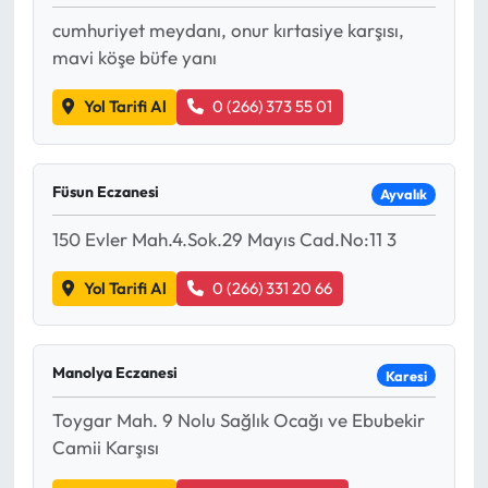
cumhuriyet meydanı, onur kırtasiye karşısı,
Mecitözü Haberleri
mavi köşe büfe yanı
Oğuzlar Haberleri
Yol Tarifi Al
0 (266) 373 55 01
Ortaköy Haberleri
Füsun Eczanesi
Ayvalık
Osmancık Haberleri
150 Evler Mah.4.Sok.29 Mayıs Cad.No:11 3
Otomotiv
Yol Tarifi Al
0 (266) 331 20 66
Resmi İlan
Manolya Eczanesi
Karesi
Resmi Reklam
Toygar Mah. 9 Nolu Sağlık Ocağı ve Ebubekir
Sağlık
Camii Karşısı