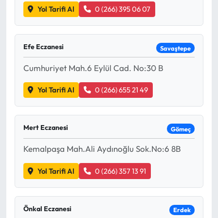
Yol Tarifi Al
0 (266) 395 06 07
Efe Eczanesi
Savaştepe
Cumhuriyet Mah.6 Eylül Cad. No:30 B
Yol Tarifi Al
0 (266) 655 21 49
Mert Eczanesi
Gömeç
Kemalpaşa Mah.Ali Aydınoğlu Sok.No:6 8B
Yol Tarifi Al
0 (266) 357 13 91
Önkal Eczanesi
Erdek