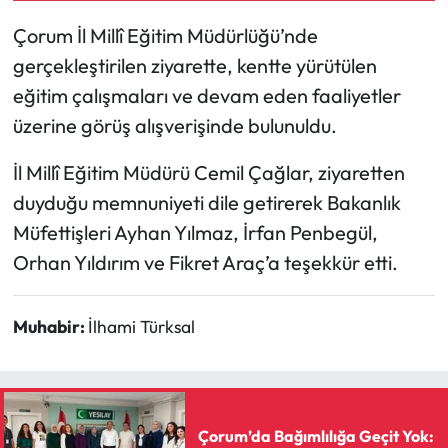
Çorum İl Millî Eğitim Müdürlüğü’nde
Mecitözü Haberleri
gerçekleştirilen ziyarette, kentte yürütülen
eğitim çalışmaları ve devam eden faaliyetler
Oğuzlar Haberleri
üzerine görüş alışverişinde bulunuldu.
Ortaköy Haberleri
İl Millî Eğitim Müdürü Cemil Çağlar, ziyaretten
Osmancık Haberleri
duyduğu memnuniyeti dile getirerek Bakanlık
Müfettişleri Ayhan Yılmaz, İrfan Penbegül,
Otomotiv
Orhan Yıldırım ve Fikret Araç’a teşekkür etti.
Resmi İlan
Muhabir:
İlhami Türksal
Resmi Reklam
Sağlık
Çorum’da Bağımlılığa Geçit Yok: