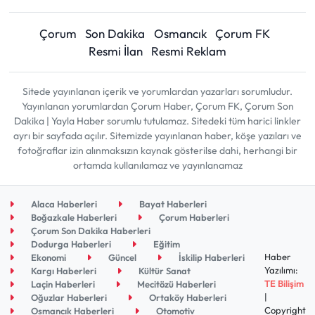
Çorum
Son Dakika
Osmancık
Çorum FK
Resmi İlan
Resmi Reklam
Sitede yayınlanan içerik ve yorumlardan yazarları sorumludur.
Yayınlanan yorumlardan Çorum Haber, Çorum FK, Çorum Son
Dakika | Yayla Haber sorumlu tutulamaz. Sitedeki tüm harici linkler
ayrı bir sayfada açılır. Sitemizde yayınlanan haber, köşe yazıları ve
fotoğraflar izin alınmaksızın kaynak gösterilse dahi, herhangi bir
ortamda kullanılamaz ve yayınlanamaz
Alaca Haberleri
Bayat Haberleri
Boğazkale Haberleri
Çorum Haberleri
Çorum Son Dakika Haberleri
Dodurga Haberleri
Eğitim
Haber
Ekonomi
Güncel
İskilip Haberleri
Yazılımı:
Kargı Haberleri
Kültür Sanat
TE Bilişim
Laçin Haberleri
Mecitözü Haberleri
|
Oğuzlar Haberleri
Ortaköy Haberleri
Copyright
Osmancık Haberleri
Otomotiv