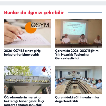
Bunlar da ilginizi çekebilir
2026-ÖZYES sınav giriş
Çorum'da 2026-2027 Eğitim
belgeleri erişime açıldı
Yılı Hazırlık Toplantısı
Gerçekleştirildi
Öğretmenlerin merakla
Çorum’daki eğitim yatırımları
beklediği haber geldi: İl içi
değerlendirildi
mazeret atama sonuçları