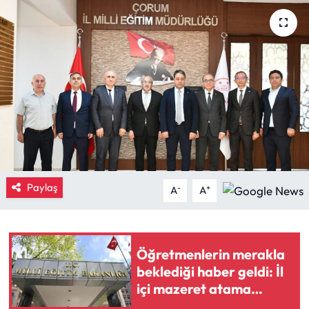
Eğitim
Ekonomi
Güncel
İskilip Haberleri
Kargı Haberleri
Paylaş
-
+
A
A
Kimdir?
Kültür Sanat
Öğretmenlerin merakla
beklediği haber geldi: İl
Laçin Haberleri
içi mazeret atama
sonuçları açıklandı
Magazin