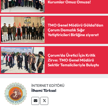
Siyaset
Kurumlar Omuz Omuza!
Spor
TMO Genel Müdürü Güldal’dan
Sungurlu Haberleri
Çorum Damızlık Sığır
Yetiştiricileri Birliğine ziyaret
Turizm
Uğurludağ Haberleri
Çorum’da Üretici İçin Kritik
Zirve: TMO Genel Müdürü
Yaşam
Sektör Temsilcileriyle Buluştu
Yayla Haber
İNTERNET EDITÖRÜ
Yemek Tarifleri
İlhami Türksal
Yerel Haberler