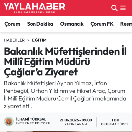
Alaca Haberleri
Çorum Nöbetçi Eczaneler
Çorum
Son Dakika
Osmancık
Çorum FK
Resmi
Bayat Haberleri
Çorum Hava Durumu
HABERLER
EĞITIM
Bakanlık Müfettişlerinden İl
Bilgi - Keşfet Haberleri
Çorum Namaz Vakitleri
Millî Eğitim Müdürü
Bilim ve Teknoloji
Çorum Trafik Yoğunluk Haritası
Çağlar’a Ziyaret
Boğazkale Haberleri
TFF 1.Lig Puan Durumu ve Fikstür
Bakanlık Müfettişleri Ayhan Yılmaz, İrfan
Penbegül, Orhan Yıldırım ve Fikret Araç, Çorum
Çorum Haberleri
Tüm Manşetler
İl Millî Eğitim Müdürü Cemil Çağlar’ı makamında
ziyaret etti.
Çorum Son Dakika Haberleri
Son Dakika Haberleri
İLHAMI TÜRKSAL
21.06.2026 - 09:00
1 DK
İNTERNET EDITÖRÜ
YAYINLANMA
OKUNMA SÜRESI
Dodurga Haberleri
Haber Arşivi