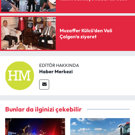
Muzaffer Külcü’den Vali
Çalgan’a ziyaret
EDITÖR HAKKINDA
Haber Merkezi
Bunlar da ilginizi çekebilir