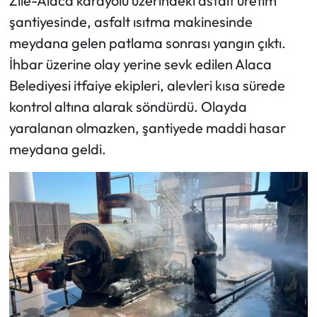
Zile-Alaca karayolu üzerindeki asfalt üretim
şantiyesinde, asfalt ısıtma makinesinde
Mecitözü Haberleri
meydana gelen patlama sonrası yangın çıktı.
İhbar üzerine olay yerine sevk edilen Alaca
Oğuzlar Haberleri
Belediyesi itfaiye ekipleri, alevleri kısa sürede
Ortaköy Haberleri
kontrol altına alarak söndürdü. Olayda
yaralanan olmazken, şantiyede maddi hasar
Osmancık Haberleri
meydana geldi.
Otomotiv
Resmi İlan
Resmi Reklam
Sağlık