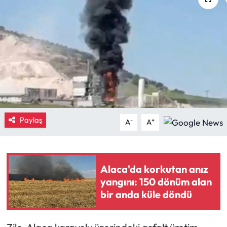
Eğitim
Ekonomi
Güncel
İskilip Haberleri
Paylaş
Kargı Haberleri
-
+
A
A
Kimdir?
Alaca'da korkutan anız
Kültür Sanat
yangını: 150 dönüm alan
bir anda küle döndü
Laçin Haberleri
Magazin