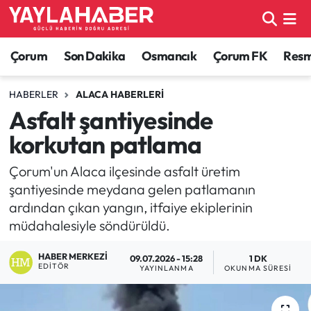
Alaca Haberleri
Çorum Nöbetçi Eczaneler
Çorum
Son Dakika
Osmancık
Çorum FK
Resmi
Bayat Haberleri
Çorum Hava Durumu
HABERLER
ALACA HABERLERI
Asfalt şantiyesinde
Bilgi - Keşfet Haberleri
Çorum Namaz Vakitleri
korkutan patlama
Bilim ve Teknoloji
Çorum Trafik Yoğunluk Haritası
Çorum'un Alaca ilçesinde asfalt üretim
şantiyesinde meydana gelen patlamanın
Boğazkale Haberleri
TFF 1.Lig Puan Durumu ve Fikstür
ardından çıkan yangın, itfaiye ekiplerinin
müdahalesiyle söndürüldü.
Çorum Haberleri
Tüm Manşetler
HABER MERKEZI
09.07.2026 - 15:28
1 DK
Çorum Son Dakika Haberleri
Son Dakika Haberleri
EDITÖR
YAYINLANMA
OKUNMA SÜRESI
Dodurga Haberleri
Haber Arşivi