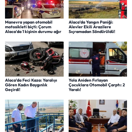
Manevra yapan otomobil
Alaca’da Yangın Paniği:
motosikleti biçti: Çorum
Alevler Ekili Arazilere
Alaca'da 1 kişinin durumu ağır
Sıçramadan Söndürüldü!
Alaca’da Feci Kaza: Yaralıyı
Yola Aniden Fırlayan
Gören Kadın Baygınlık
Çocuklara Otomobil Çarptı: 2
Geçirdi!
Yaralı!