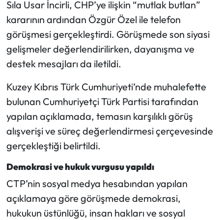
Sıla Usar İncirli, CHP’ye ilişkin “mutlak butlan”
kararının ardından Özgür Özel ile telefon
Mecitözü Haberleri
görüşmesi gerçekleştirdi. Görüşmede son siyasi
Oğuzlar Haberleri
gelişmeler değerlendirilirken, dayanışma ve
destek mesajları da iletildi.
Ortaköy Haberleri
Kuzey Kıbrıs Türk Cumhuriyeti’nde muhalefette
Osmancık Haberleri
bulunan Cumhuriyetçi Türk Partisi tarafından
yapılan açıklamada, temasın karşılıklı görüş
Otomotiv
alışverişi ve süreç değerlendirmesi çerçevesinde
gerçekleştiği belirtildi.
Resmi İlan
Demokrasi ve hukuk vurgusu yapıldı
Resmi Reklam
CTP’nin sosyal medya hesabından yapılan
açıklamaya göre görüşmede demokrasi,
Sağlık
hukukun üstünlüğü, insan hakları ve sosyal