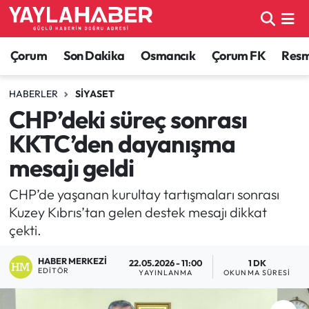
Alaca Haberleri
Çorum Nöbetçi Eczaneler
Çorum
Son Dakika
Osmancık
Çorum FK
Resmi
Bayat Haberleri
Çorum Hava Durumu
HABERLER
SIYASET
CHP’deki süreç sonrası
Bilgi - Keşfet Haberleri
Çorum Namaz Vakitleri
KKTC’den dayanışma
Bilim ve Teknoloji
Çorum Trafik Yoğunluk Haritası
mesajı geldi
Boğazkale Haberleri
TFF 1.Lig Puan Durumu ve Fikstür
CHP’de yaşanan kurultay tartışmaları sonrası
Kuzey Kıbrıs’tan gelen destek mesajı dikkat
Çorum Haberleri
Tüm Manşetler
çekti.
HABER MERKEZI
Çorum Son Dakika Haberleri
Son Dakika Haberleri
22.05.2026 - 11:00
1 DK
EDITÖR
YAYINLANMA
OKUNMA SÜRESI
Dodurga Haberleri
Haber Arşivi