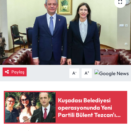
Eğitim
Ekonomi
Güncel
İskilip Haberleri
Kargı Haberleri
Paylaş
-
+
A
A
Kimdir?
Kuşadası Belediyesi
Kültür Sanat
operasyonunda Yeni
Partili Bülent Tezcan'ın
Laçin Haberleri
kızı ve damadına gözaltı
kararı
Magazin