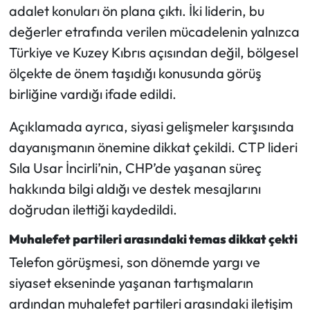
Siyaset
adalet konuları ön plana çıktı. İki liderin, bu
değerler etrafında verilen mücadelenin yalnızca
Spor
Türkiye ve Kuzey Kıbrıs açısından değil, bölgesel
ölçekte de önem taşıdığı konusunda görüş
Sungurlu Haberleri
birliğine vardığı ifade edildi.
Turizm
Açıklamada ayrıca, siyasi gelişmeler karşısında
dayanışmanın önemine dikkat çekildi. CTP lideri
Uğurludağ Haberleri
Sıla Usar İncirli’nin, CHP’de yaşanan süreç
Yaşam
hakkında bilgi aldığı ve destek mesajlarını
doğrudan ilettiği kaydedildi.
Yayla Haber
Muhalefet partileri arasındaki temas dikkat çekti
Yemek Tarifleri
Telefon görüşmesi, son dönemde yargı ve
siyaset ekseninde yaşanan tartışmaların
Yerel Haberler
ardından muhalefet partileri arasındaki iletişim