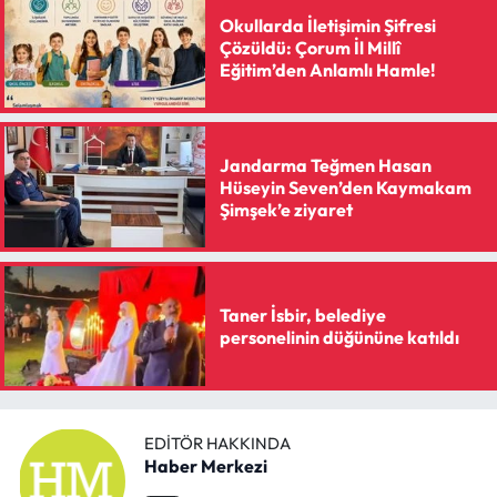
Okullarda İletişimin Şifresi
Çözüldü: Çorum İl Millî
Eğitim’den Anlamlı Hamle!
Jandarma Teğmen Hasan
Hüseyin Seven’den Kaymakam
Şimşek’e ziyaret
Taner İsbir, belediye
personelinin düğününe katıldı
EDITÖR HAKKINDA
Haber Merkezi