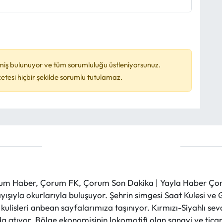
miş bulunuyor ve tüm sorumluluğu üstleniyorsunuz.
esi hiçbir şekilde sorumlu tutulamaz.
m Haber, Çorum FK, Çorum Son Dakika | Yayla Haber Çorum
layışıyla okurlarıyla buluşuyor. Şehrin simgesi Saat Kulesi 
et kulisleri anbean sayfalarımıza taşınıyor. Kırmızı-Siyahlı s
a atıyor. Bölge ekonomisinin lokomotifi olan sanayi ve ticare