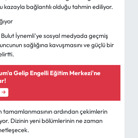
kazayla bağlantılı olduğu tahmin ediliyor.
ğıyor
 Bulut İynemli'ye sosyal medyada geçmiş
yuncunun sağlığına kavuşmasını ve güçlü bir
irtti.
m'a Gelip Engelli Eğitim Merkezi'ne
ar!
inin tamamlanmasının ardından çekimlerin
or. Dizinin yeni bölümlerinin ne zaman
netleşecek.