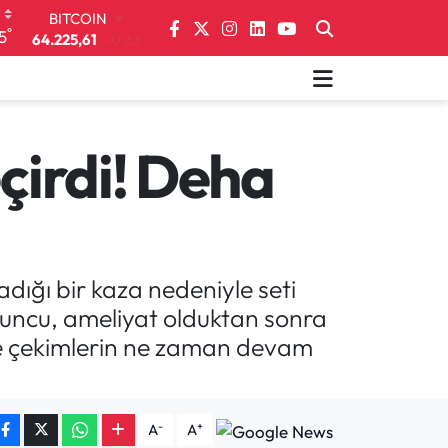
DOLAR
°
5
47,6704
0
EURO
55,0406
-0.08
STERLİN
64,2143
0
GRAM ALTIN
eçirdi! Deha
6510.40
0.45
BİST100
13.799
70
BITCOIN
64.225,61
-0.63
adığı bir kaza nedeniyle seti
yuncu, ameliyat olduktan sonra
 ve çekimlerin ne zaman devam
-
+
A
A