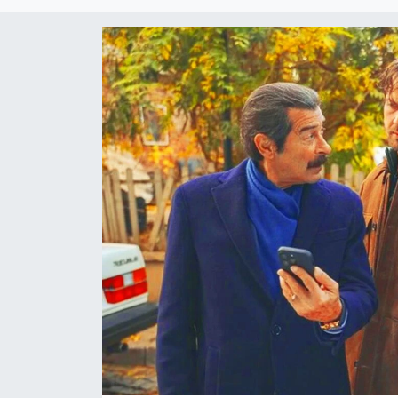
Eğitim
Ekonomi
Güncel
İskilip Haberleri
Kargı Haberleri
Kimdir?
Kültür Sanat
Laçin Haberleri
Magazin