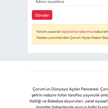
Gönder
Yorum yazarak
topluluk kurallarımızı
kabul et
Yazılan yorumlardan Çorum Yayla Haber Gazet
Çorum'un Dünyaya Açılan Penceresi: Çoru
şehrin nabzını tutan tarafsız yayıncılık an
Valiliği ve Belediye duyuruları, yerel siyas
transfer haberleriyle sporun kalbi burad