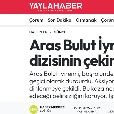
Alaca Haberleri
Çorum Nöbetçi Eczaneler
Çorum
Son Dakika
Osmancık
Çorum
Bayat Haberleri
Çorum Hava Durumu
HABERLER
GÜNCEL
Aras Bulut İy
Bilgi - Keşfet Haberleri
Çorum Namaz Vakitleri
dizisinin çeki
Bilim ve Teknoloji
Çorum Trafik Yoğunluk Haritası
Boğazkale Haberleri
TFF 1.Lig Puan Durumu ve Fikstür
Aras Bulut İynemli, başrolünde 
geçici olarak durdurdu. Aksiyo
Çorum Haberleri
Tüm Manşetler
dinlenmeye çekildi. Bu kaza n
edeceği belirsizliğini koruyor. 
Çorum Son Dakika Haberleri
Son Dakika Haberleri
HABER MERKEZI
15.03.2025 - 13:22
Dodurga Haberleri
Haber Arşivi
EDITÖR
YAYINLANMA
OKU