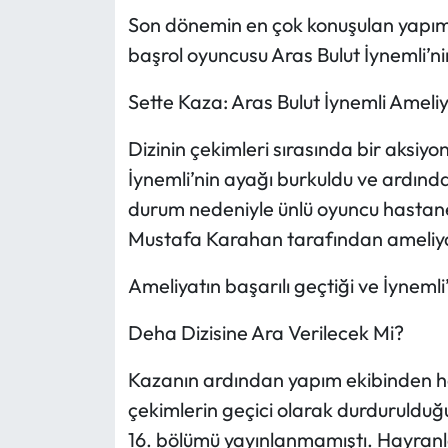
Son dönemin en çok konuşulan yapımla
Mecitözü Haberleri
başrol oyuncusu Aras Bulut İynemli’n
Oğuzlar Haberleri
Sette Kaza: Aras Bulut İynemli Ameli
Dizinin çekimleri sırasında bir aksi
Ortaköy Haberleri
İynemli’nin ayağı burkuldu ve ardında
Osmancık Haberleri
durum nedeniyle ünlü oyuncu hastaney
Mustafa Karahan tarafından ameliya
Otomotiv
Ameliyatın başarılı geçtiği ve İynemli
Resmi İlan
Deha Dizisine Ara Verilecek Mi?
Resmi Reklam
Kazanın ardından yapım ekibinden h
Sağlık
çekimlerin geçici olarak durdurulduğu
16. bölümü yayınlanmamıştı. Hayranl