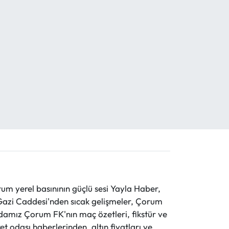
 yerel basınının güçlü sesi Yayla Haber,
ve Gazi Caddesi'nden sıcak gelişmeler, Çorum
evdamız Çorum FK'nın maç özetleri, fikstür ve
t odası haberlerinden, altın fiyatları ve