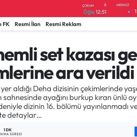
1
Öğle
12:51
 FK
Resmi İlan
Resmi Reklam
nemli set kazası g
mlerine ara verildi
yer aldığı Deha dizisinin çekimlerinde yaş
n sahnesinde ayağını burkup kıran ünlü o
edeniyle dizinin 16. bölümü yayınlanmadı
İşte detaylar…
1 DK
NMA SÜRESI