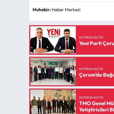
Muhabir:
Haber Merkezi
EDITÖRÜN SEÇTIĞI
Yeni Parti Ço
EDITÖRÜN SEÇTIĞI
Çorum’da Bağı
EDITÖRÜN SEÇTIĞI
TMO Genel Müd
Yetiştiricileri B