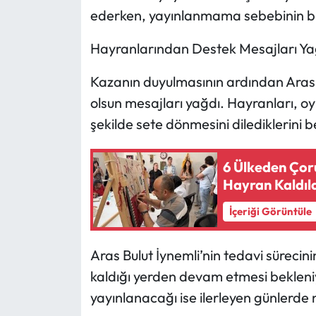
Siyaset
ederken, yayınlanmama sebebinin bu 
Spor
Hayranlarından Destek Mesajları Ya
Sungurlu Haberleri
Kazanın duyulmasının ardından Aras
olsun mesajları yağdı. Hayranları, o
Turizm
şekilde sete dönmesini dilediklerini bel
Uğurludağ Haberleri
6 Ülkeden Çoru
Hayran Kaldıl
Yaşam
İçeriği Görüntüle
Yayla Haber
Aras Bulut İynemli’nin tedavi sürec
Yemek Tarifleri
kaldığı yerden devam etmesi bekleniy
Yerel Haberler
yayınlanacağı ise ilerleyen günlerde 