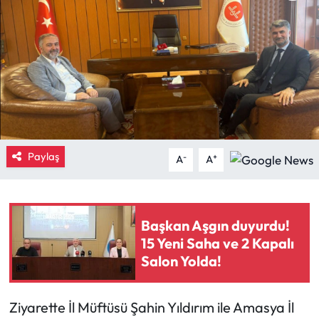
Eğitim
Ekonomi
Güncel
İskilip Haberleri
Paylaş
-
+
A
A
Kargı Haberleri
Kimdir?
Başkan Aşgın duyurdu!
15 Yeni Saha ve 2 Kapalı
Kültür Sanat
Salon Yolda!
Laçin Haberleri
Ziyarette İl Müftüsü Şahin Yıldırım ile Amasya İl
Magazin