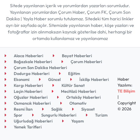
Sitede yayınlanan içerik ve yorumlardan yazarları sorumludur.
Yayınlanan yorumlardan Çorum Haber, Çorum FK, Çorum Son
Dakika | Yayla Haber sorumlu tutulamaz. Sitedeki tüm harici linkler
ayrı bir sayfada açılır. Sitemizde yayınlanan haber, köşe yazıları ve
fotoğraflar izin alınmaksızın kaynak gösterilse dahi, herhangi bir
ortamda kullanılamaz ve yayınlanamaz
Alaca Haberleri
Bayat Haberleri
Boğazkale Haberleri
Çorum Haberleri
Çorum Son Dakika Haberleri
Dodurga Haberleri
Eğitim
Haber
Ekonomi
Güncel
İskilip Haberleri
Yazılımı:
Kargı Haberleri
Kültür Sanat
TE Bilişim
Laçin Haberleri
Mecitözü Haberleri
|
Oğuzlar Haberleri
Ortaköy Haberleri
Copyright
Osmancık Haberleri
Otomotiv
© 2026
Resmi İlan
Sağlık
Siyaset
Spor
Sungurlu Haberleri
Turizm
Uğurludağ Haberleri
Yaşam
Yemek Tarifleri