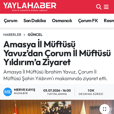
Alaca Haberleri
Çorum Nöbetçi Eczaneler
Çorum
Son Dakika
Osmancık
Çorum FK
Resmi
Bayat Haberleri
Çorum Hava Durumu
HABERLER
GÜNCEL
Amasya İl Müftüsü
Bilgi - Keşfet Haberleri
Çorum Namaz Vakitleri
Yavuz’dan Çorum İl Müftüsü
Bilim ve Teknoloji
Çorum Trafik Yoğunluk Haritası
Yıldırım’a Ziyaret
Boğazkale Haberleri
TFF 1.Lig Puan Durumu ve Fikstür
Amasya İl Müftüsü İbrahim Yavuz, Çorum İl
Müftüsü Şahin Yıldırım’ı makamında ziyaret etti.
Çorum Haberleri
Tüm Manşetler
MERVE KAYIŞ
03.07.2026 - 16:00
1 DK
MUHABIR
YAYINLANMA
OKUNMA SÜRESI
Çorum Son Dakika Haberleri
Son Dakika Haberleri
Dodurga Haberleri
Haber Arşivi