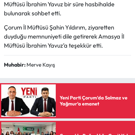
Müftüsü İbrahim Yavuz bir süre hasbihalde
bulunarak sohbet etti.
Mecitözü Haberleri
Çorum İl Müftüsü Şahin Yıldırım, ziyaretten
Oğuzlar Haberleri
duyduğu memnuniyeti dile getirerek Amasya İl
Ortaköy Haberleri
Müftüsü İbrahim Yavuz’a teşekkür etti.
Osmancık Haberleri
Muhabir:
Merve Kayış
Otomotiv
Resmi İlan
Yeni Parti Çorum’da Solmaz ve
Yağmur’a emanet
Resmi Reklam
Sağlık