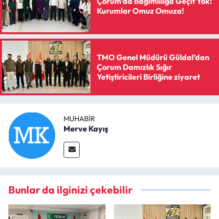
Çorum’da Bağımlılığa Geçit Yok:
Siyaset
Kurumlar Omuz Omuza!
Spor
Sungurlu Haberleri
TMO Genel Müdürü Güldal’dan
Çorum Damızlık Sığır
Yetiştiricileri Birliğine ziyaret
Turizm
Uğurludağ Haberleri
MUHABIR
Yaşam
Merve Kayış
Yayla Haber
Yemek Tarifleri
Bunlar da ilginizi çekebilir
Yerel Haberler