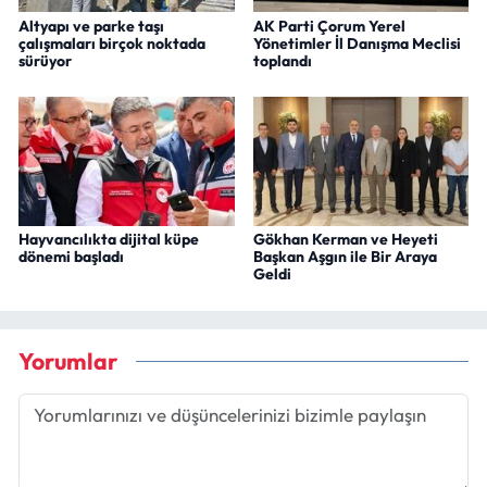
Altyapı ve parke taşı
AK Parti Çorum Yerel
çalışmaları birçok noktada
Yönetimler İl Danışma Meclisi
sürüyor
toplandı
Hayvancılıkta dijital küpe
Gökhan Kerman ve Heyeti
dönemi başladı
Başkan Aşgın ile Bir Araya
Geldi
Yorumlar