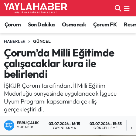
Alaca Haberleri
Çorum Nöbetçi Eczaneler
Çorum
Son Dakika
Osmancık
Çorum FK
Resmi
Bayat Haberleri
Çorum Hava Durumu
HABERLER
GÜNCEL
Çorum’da Milli Eğitimde
Bilgi - Keşfet Haberleri
Çorum Namaz Vakitleri
çalışacaklar kura ile
Bilim ve Teknoloji
Çorum Trafik Yoğunluk Haritası
belirlendi
Boğazkale Haberleri
TFF 1.Lig Puan Durumu ve Fikstür
İŞKUR Çorum tarafından, İl Milli Eğitim
Müdürlüğü bünyesinde uygulanacak İşgücü
Çorum Haberleri
Tüm Manşetler
Uyum Programı kapsamında çekiliş
gerçekleştirildi.
Çorum Son Dakika Haberleri
Son Dakika Haberleri
EBRU ÇALIK
03.07.2026 - 16:15
03.07.2026 - 15:55
MUHABIR
YAYINLANMA
GÜNCELLEME
OK
Dodurga Haberleri
Haber Arşivi