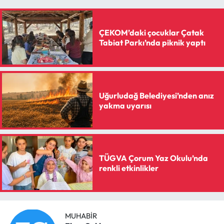
Siyaset
Spor
ÇEKOM’daki çocuklar Çatak
Tabiat Parkı’nda piknik yaptı
Sungurlu Haberleri
Turizm
Uğurludağ Belediyesi’nden anız
Uğurludağ Haberleri
yakma uyarısı
Yaşam
Yayla Haber
TÜGVA Çorum Yaz Okulu’nda
renkli etkinlikler
Yemek Tarifleri
Yerel Haberler
MUHABIR