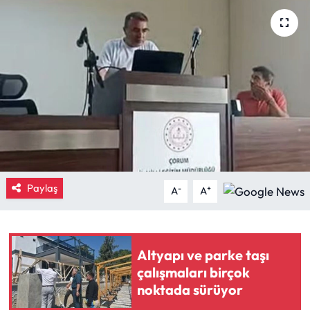
Eğitim
Ekonomi
Güncel
İskilip Haberleri
Kargı Haberleri
Paylaş
-
+
A
A
Kimdir?
Kültür Sanat
Altyapı ve parke taşı
çalışmaları birçok
Laçin Haberleri
noktada sürüyor
Magazin