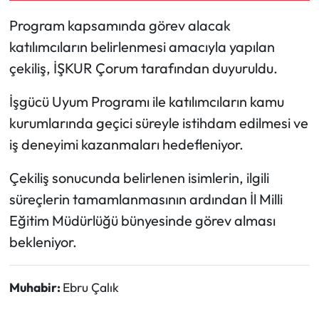
Program kapsamında görev alacak
Mecitözü Haberleri
katılımcıların belirlenmesi amacıyla yapılan
çekiliş, İŞKUR Çorum tarafından duyuruldu.
Oğuzlar Haberleri
İşgücü Uyum Programı ile katılımcıların kamu
Ortaköy Haberleri
kurumlarında geçici süreyle istihdam edilmesi ve
Osmancık Haberleri
iş deneyimi kazanmaları hedefleniyor.
Çekiliş sonucunda belirlenen isimlerin, ilgili
Otomotiv
süreçlerin tamamlanmasının ardından İl Milli
Resmi İlan
Eğitim Müdürlüğü bünyesinde görev alması
bekleniyor.
Resmi Reklam
Muhabir:
Ebru Çalık
Sağlık