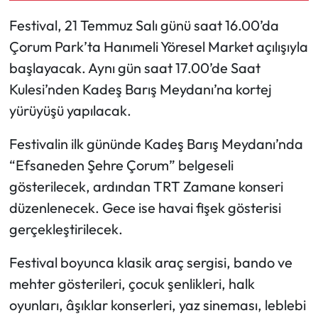
Festival, 21 Temmuz Salı günü saat 16.00’da
Mecitözü Haberleri
Çorum Park’ta Hanımeli Yöresel Market açılışıyla
başlayacak. Aynı gün saat 17.00’de Saat
Oğuzlar Haberleri
Kulesi’nden Kadeş Barış Meydanı’na kortej
Ortaköy Haberleri
yürüyüşü yapılacak.
Osmancık Haberleri
Festivalin ilk gününde Kadeş Barış Meydanı’nda
“Efsaneden Şehre Çorum” belgeseli
Otomotiv
gösterilecek, ardından TRT Zamane konseri
düzenlenecek. Gece ise havai fişek gösterisi
Resmi İlan
gerçekleştirilecek.
Resmi Reklam
Festival boyunca klasik araç sergisi, bando ve
mehter gösterileri, çocuk şenlikleri, halk
Sağlık
oyunları, âşıklar konserleri, yaz sineması, leblebi