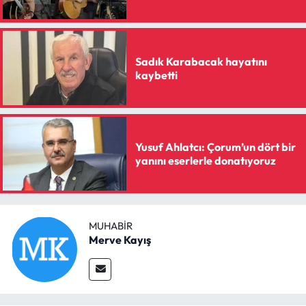
Sadık Karabacak hayatını
kaybetti
Yusuf Ahlatcı: Çorum’un dört bir
yanını eserlerle donatıyoruz
MUHABIR
Merve Kayış