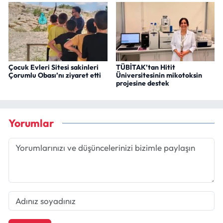
Çocuk Evleri Sitesi sakinleri
TÜBİTAK’tan Hitit
Çorumlu Obası’nı ziyaret etti
Üniversitesinin mikotoksin
projesine destek
Yorumlar