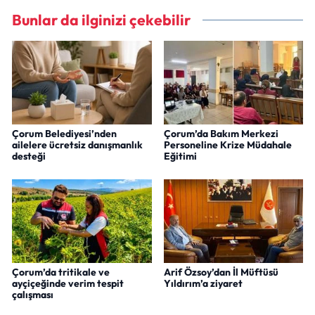
Bunlar da ilginizi çekebilir
Çorum Belediyesi’nden
Çorum’da Bakım Merkezi
ailelere ücretsiz danışmanlık
Personeline Krize Müdahale
desteği
Eğitimi
Çorum’da tritikale ve
Arif Özsoy’dan İl Müftüsü
ayçiçeğinde verim tespit
Yıldırım’a ziyaret
çalışması