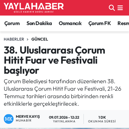
Alaca Haberleri
Çorum Nöbetçi Eczaneler
Çorum
Son Dakika
Osmancık
Çorum FK
Resmi
Bayat Haberleri
Çorum Hava Durumu
HABERLER
GÜNCEL
38. Uluslararası Çorum
Bilgi - Keşfet Haberleri
Çorum Namaz Vakitleri
Hitit Fuar ve Festivali
Bilim ve Teknoloji
Çorum Trafik Yoğunluk Haritası
başlıyor
Boğazkale Haberleri
TFF 1.Lig Puan Durumu ve Fikstür
Çorum Belediyesi tarafından düzenlenen 38.
Uluslararası Çorum Hitit Fuar ve Festivali, 21-26
Çorum Haberleri
Tüm Manşetler
Temmuz tarihleri arasında birbirinden renkli
etkinliklerle gerçekleştirilecek.
Çorum Son Dakika Haberleri
Son Dakika Haberleri
MERVE KAYIŞ
09.07.2026 - 12:22
1 DK
MUHABIR
YAYINLANMA
OKUNMA SÜRESI
Dodurga Haberleri
Haber Arşivi