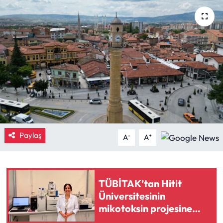
Eğitim
Ekonomi
Güncel
İskilip Haberleri
Kargı Haberleri
Paylaş
-
+
A
A
Kimdir?
Kültür Sanat
TÜBİTAK’tan Hitit
Üniversitesinin
Laçin Haberleri
mikotoksin projesine
destek
Magazin