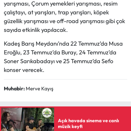
Siyaset
yarışması, Çorum yemekleri yarışması, resim
çalıştayı, at yarışları, trap yarışları, köpek
Spor
güzellik yarışması ve off-road yarışması gibi çok
sayıda etkinlik yapılacak.
Sungurlu Haberleri
Kadeş Barış Meydanı’nda 22 Temmuz’da Musa
Turizm
Eroğlu, 23 Temmuz’da Buray, 24 Temmuz’da
Soner Sarıkabadayı ve 25 Temmuz’da Sefo
Uğurludağ Haberleri
konser verecek.
Yaşam
Muhabir:
Merve Kayış
Yayla Haber
Yemek Tarifleri
Açık havada sinema ve canlı
Yerel Haberler
müzik keyfi