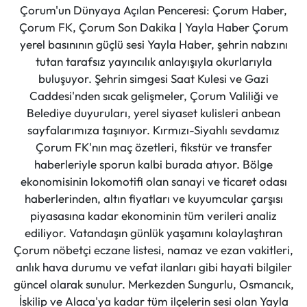
Çorum'un Dünyaya Açılan Penceresi: Çorum Haber,
Çorum FK, Çorum Son Dakika | Yayla Haber Çorum
yerel basınının güçlü sesi Yayla Haber, şehrin nabzını
tutan tarafsız yayıncılık anlayışıyla okurlarıyla
buluşuyor. Şehrin simgesi Saat Kulesi ve Gazi
Caddesi'nden sıcak gelişmeler, Çorum Valiliği ve
Belediye duyuruları, yerel siyaset kulisleri anbean
sayfalarımıza taşınıyor. Kırmızı-Siyahlı sevdamız
Çorum FK'nın maç özetleri, fikstür ve transfer
haberleriyle sporun kalbi burada atıyor. Bölge
ekonomisinin lokomotifi olan sanayi ve ticaret odası
haberlerinden, altın fiyatları ve kuyumcular çarşısı
piyasasına kadar ekonominin tüm verileri analiz
ediliyor. Vatandaşın günlük yaşamını kolaylaştıran
Çorum nöbetçi eczane listesi, namaz ve ezan vakitleri,
anlık hava durumu ve vefat ilanları gibi hayati bilgiler
güncel olarak sunulur. Merkezden Sungurlu, Osmancık,
İskilip ve Alaca'ya kadar tüm ilçelerin sesi olan Yayla