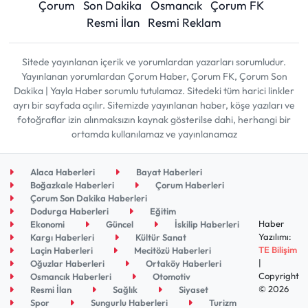
Çorum
Son Dakika
Osmancık
Çorum FK
Resmi İlan
Resmi Reklam
Sitede yayınlanan içerik ve yorumlardan yazarları sorumludur.
Yayınlanan yorumlardan Çorum Haber, Çorum FK, Çorum Son
Dakika | Yayla Haber sorumlu tutulamaz. Sitedeki tüm harici linkler
ayrı bir sayfada açılır. Sitemizde yayınlanan haber, köşe yazıları ve
fotoğraflar izin alınmaksızın kaynak gösterilse dahi, herhangi bir
ortamda kullanılamaz ve yayınlanamaz
Alaca Haberleri
Bayat Haberleri
Boğazkale Haberleri
Çorum Haberleri
Çorum Son Dakika Haberleri
Dodurga Haberleri
Eğitim
Haber
Ekonomi
Güncel
İskilip Haberleri
Yazılımı:
Kargı Haberleri
Kültür Sanat
TE Bilişim
Laçin Haberleri
Mecitözü Haberleri
|
Oğuzlar Haberleri
Ortaköy Haberleri
Copyright
Osmancık Haberleri
Otomotiv
© 2026
Resmi İlan
Sağlık
Siyaset
Spor
Sungurlu Haberleri
Turizm