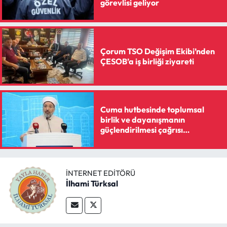
görevlisi geliyor
Çorum TSO Değişim Ekibi’nden
ÇESOB’a iş birliği ziyareti
Cuma hutbesinde toplumsal
birlik ve dayanışmanın
güçlendirilmesi çağrısı
yapılacak
İNTERNET EDITÖRÜ
İlhami Türksal