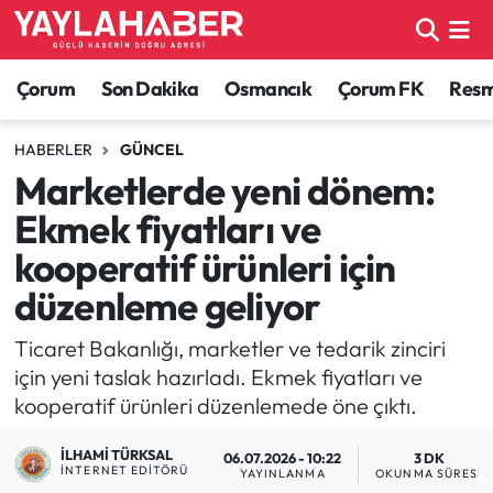
Alaca Haberleri
Çorum Nöbetçi Eczaneler
Çorum
Son Dakika
Osmancık
Çorum FK
Resmi
Bayat Haberleri
Çorum Hava Durumu
HABERLER
GÜNCEL
Marketlerde yeni dönem:
Bilgi - Keşfet Haberleri
Çorum Namaz Vakitleri
Ekmek fiyatları ve
Bilim ve Teknoloji
Çorum Trafik Yoğunluk Haritası
kooperatif ürünleri için
düzenleme geliyor
Boğazkale Haberleri
TFF 1.Lig Puan Durumu ve Fikstür
Ticaret Bakanlığı, marketler ve tedarik zinciri
Çorum Haberleri
Tüm Manşetler
için yeni taslak hazırladı. Ekmek fiyatları ve
kooperatif ürünleri düzenlemede öne çıktı.
Çorum Son Dakika Haberleri
Son Dakika Haberleri
İLHAMI TÜRKSAL
06.07.2026 - 10:22
3 DK
İNTERNET EDITÖRÜ
Dodurga Haberleri
Haber Arşivi
YAYINLANMA
OKUNMA SÜRESI