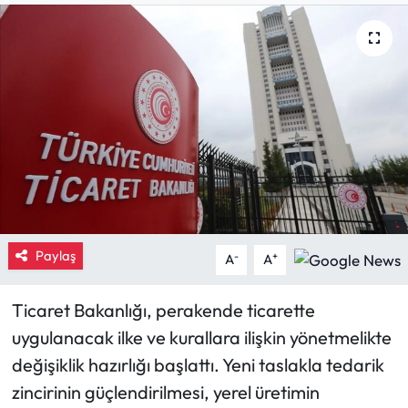
Eğitim
Ekonomi
Güncel
İskilip Haberleri
Kargı Haberleri
Paylaş
-
+
A
A
Kimdir?
Ticaret Bakanlığı, perakende ticarette
Kültür Sanat
uygulanacak ilke ve kurallara ilişkin yönetmelikte
Laçin Haberleri
değişiklik hazırlığı başlattı. Yeni taslakla tedarik
zincirinin güçlendirilmesi, yerel üretimin
Magazin