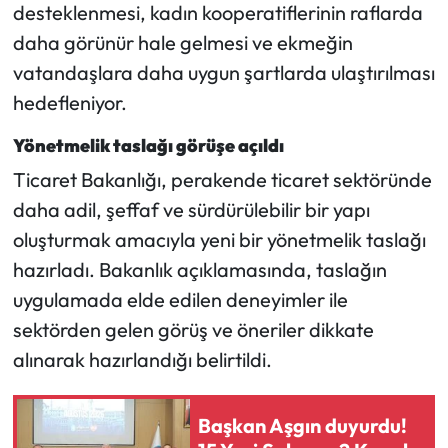
desteklenmesi, kadın kooperatiflerinin raflarda
daha görünür hale gelmesi ve ekmeğin
Mecitözü Haberleri
vatandaşlara daha uygun şartlarda ulaştırılması
Oğuzlar Haberleri
hedefleniyor.
Yönetmelik taslağı görüşe açıldı
Ortaköy Haberleri
Ticaret Bakanlığı, perakende ticaret sektöründe
Osmancık Haberleri
daha adil, şeffaf ve sürdürülebilir bir yapı
oluşturmak amacıyla yeni bir yönetmelik taslağı
Otomotiv
hazırladı. Bakanlık açıklamasında, taslağın
uygulamada elde edilen deneyimler ile
Resmi İlan
sektörden gelen görüş ve öneriler dikkate
Resmi Reklam
alınarak hazırlandığı belirtildi.
Sağlık
Başkan Aşgın duyurdu!