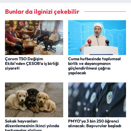
Bunlar da ilginizi çekebilir
Çorum TSO Değişim
Cuma hutbesinde toplumsal
Ekibi’nden ÇESOB’a iş birliği
birlik ve dayanışmanın
ziyareti
güçlendirilmesi çağrısı
yapılacak
Sokak hayvanları
PMYO’ya 3 bin 250 öğrenci
düzenlemesinin ikinci yılında
alınacak: Başvurular başladı
tartışmalar sürüyor