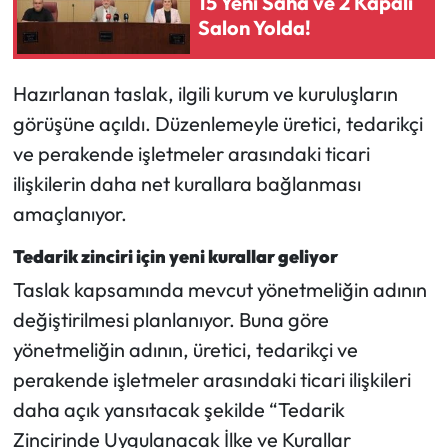
15 Yeni Saha ve 2 Kapalı
Siyaset
Salon Yolda!
Spor
Hazırlanan taslak, ilgili kurum ve kuruluşların
Sungurlu Haberleri
görüşüne açıldı. Düzenlemeyle üretici, tedarikçi
ve perakende işletmeler arasındaki ticari
Turizm
ilişkilerin daha net kurallara bağlanması
Uğurludağ Haberleri
amaçlanıyor.
Tedarik zinciri için yeni kurallar geliyor
Yaşam
Taslak kapsamında mevcut yönetmeliğin adının
Yayla Haber
değiştirilmesi planlanıyor. Buna göre
yönetmeliğin adının, üretici, tedarikçi ve
Yemek Tarifleri
perakende işletmeler arasındaki ticari ilişkileri
daha açık yansıtacak şekilde “Tedarik
Yerel Haberler
Zincirinde Uygulanacak İlke ve Kurallar