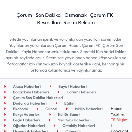
Çorum
Son Dakika
Osmancık
Çorum FK
Resmi İlan
Resmi Reklam
Sitede yayınlanan içerik ve yorumlardan yazarları sorumludur.
Yayınlanan yorumlardan Çorum Haber, Çorum FK, Çorum Son
Dakika | Yayla Haber sorumlu tutulamaz. Sitedeki tüm harici linkler
ayrı bir sayfada açılır. Sitemizde yayınlanan haber, köşe yazıları ve
fotoğraflar izin alınmaksızın kaynak gösterilse dahi, herhangi bir
ortamda kullanılamaz ve yayınlanamaz
Alaca Haberleri
Bayat Haberleri
Boğazkale Haberleri
Çorum Haberleri
Çorum Son Dakika Haberleri
Dodurga Haberleri
Eğitim
Haber
Ekonomi
Güncel
İskilip Haberleri
Yazılımı:
Kargı Haberleri
Kültür Sanat
TE Bilişim
Laçin Haberleri
Mecitözü Haberleri
|
Oğuzlar Haberleri
Ortaköy Haberleri
Copyright
Osmancık Haberleri
Otomotiv