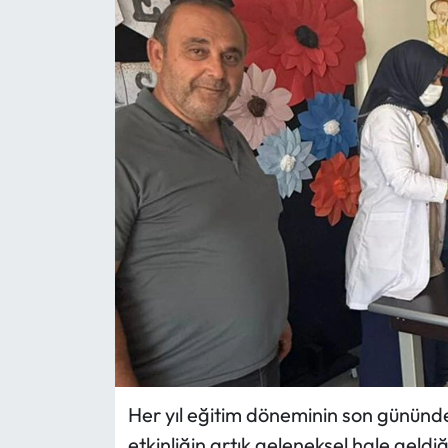
Eğitim
Ekonomi
Güncel
İskilip Haberleri
Kargı Haberleri
Kimdir?
Kültür Sanat
Laçin Haberleri
Her yıl eğitim döneminin son gününde
etkinliğin artık geleneksel hale geldiğ
Magazin