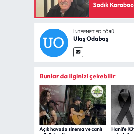
Sadık Karabaca
İNTERNET EDITÖRÜ
Ulaş Odabaş
Bunlar da ilginizi çekebilir
Açık havada sinema ve canlı
Hanife Kü