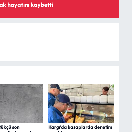
k hayatını kaybetti
tükçü son
Kargı’da kasaplarda denetim