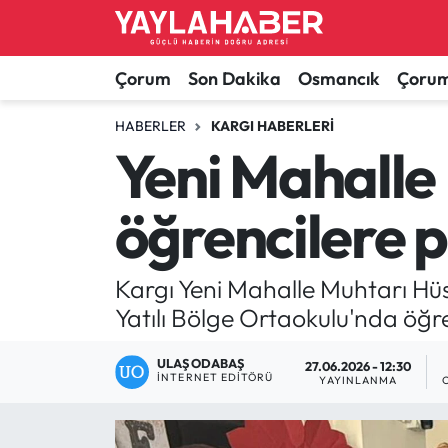
Alaca Haberleri
Çorum Nöbetçi Eczaneler
Çorum
Son Dakika
Osmancık
Çorum
Bayat Haberleri
Çorum Hava Durumu
HABERLER
KARGI HABERLERI
Yeni Mahalle
Bilgi - Keşfet Haberleri
Çorum Namaz Vakitleri
öğrencilere p
Bilim ve Teknoloji
Çorum Trafik Yoğunluk Haritası
Boğazkale Haberleri
TFF 1.Lig Puan Durumu ve Fikstür
Kargı Yeni Mahalle Muhtarı Hüs
Yatılı Bölge Ortaokulu'nda öğr
Çorum Haberleri
Tüm Manşetler
ULAŞ ODABAŞ
27.06.2026 - 12:30
İNTERNET EDITÖRÜ
Çorum Son Dakika Haberleri
Son Dakika Haberleri
YAYINLANMA
Dodurga Haberleri
Haber Arşivi