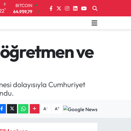
DOLAR
°
22
47,7436
0.18
EURO
55,2510
0.32
STERLİN
64,4811
0.38
GRAM ALTIN
 öğretmen ve
6660.55
0.03
BİST100
13.779
-14
BITCOIN
64.959,79
1.11
mesi dolayısıyla Cumhuriyet
undu.
-
+
A
A