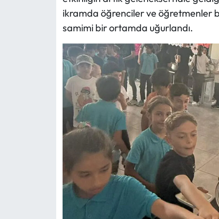
ikramda öğrenciler ve öğretmenler bir
Mecitözü Haberleri
samimi bir ortamda uğurlandı.
Oğuzlar Haberleri
Ortaköy Haberleri
Osmancık Haberleri
Otomotiv
Resmi İlan
Resmi Reklam
Sağlık