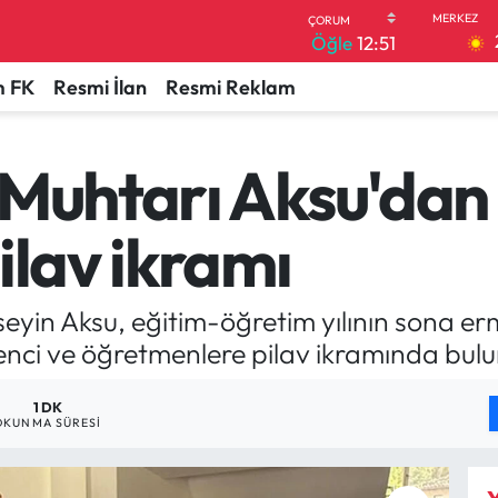
Öğle
12:51
 FK
Resmi İlan
Resmi Reklam
 Muhtarı Aksu'dan
ilav ikramı
eyin Aksu, eğitim-öğretim yılının sona er
enci ve öğretmenlere pilav ikramında bul
1 DK
OKUNMA SÜRESI