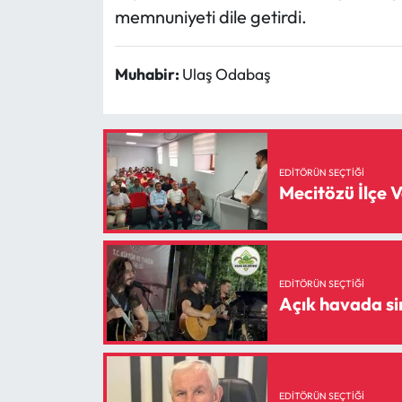
memnuniyeti dile getirdi.
Muhabir:
Ulaş Odabaş
EDITÖRÜN SEÇTIĞI
Mecitözü İlçe 
EDITÖRÜN SEÇTIĞI
EDITÖRÜN SEÇTIĞI