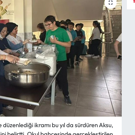
Y
 düzenlediği ikramı bu yıl da sürdüren Aksu,
ini belirtti. Okul bahçesinde gerçekleştirilen