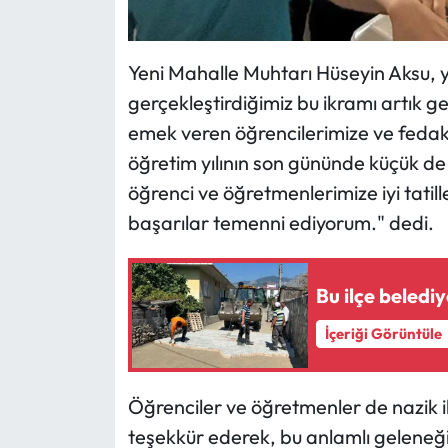
Siyaset
Spor
Yeni Mahalle Muhtarı Hüseyin Aksu, y
gerçekleştirdiğimiz bu ikramı artık g
Sungurlu Haberleri
emek veren öğrencilerimize ve feda
Turizm
öğretim yılının son gününde küçük d
öğrenci ve öğretmenlerimize iyi tatiller
Uğurludağ Haberleri
başarılar temenni ediyorum." dedi.
Yaşam
Bu ilçe beledi
Yayla Haber
İçeriği Görüntüle
Yemek Tarifleri
Öğrenciler ve öğretmenler de nazik 
Yerel Haberler
teşekkür ederek, bu anlamlı gelene