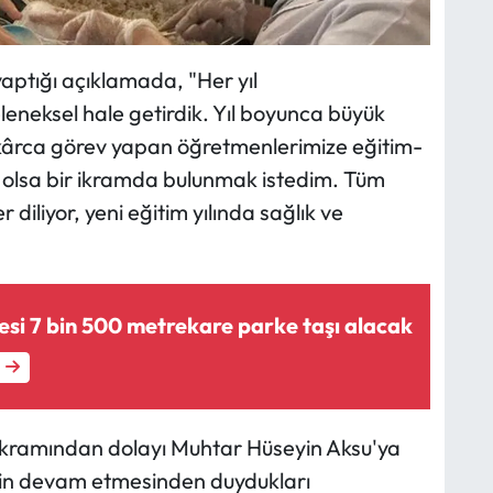
aptığı açıklamada, "Her yıl
eleneksel hale getirdik. Yıl boyunca büyük
kârca görev yapan öğretmenlerimize eğitim-
e olsa bir ikramda bulunmak istedim. Tüm
 diliyor, yeni eğitim yılında sağlık ve
yesi 7 bin 500 metrekare parke taşı alacak
ikramından dolayı Muhtar Hüseyin Aksu'ya
ğin devam etmesinden duydukları