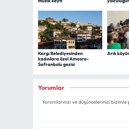
müzik keyfi
yolculuğu
Kargı Belediyesinden
Arık köyü
kadınlara özel Amasra-
Safranbolu gezisi
Yorumlar