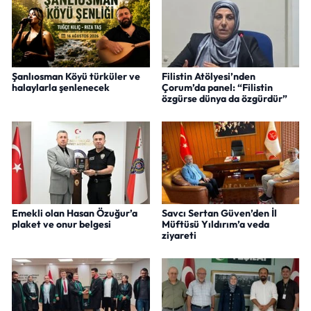
Şanlıosman Köyü türküler ve
Filistin Atölyesi’nden
halaylarla şenlenecek
Çorum’da panel: “Filistin
özgürse dünya da özgürdür”
Emekli olan Hasan Özuğur’a
Savcı Sertan Güven’den İl
plaket ve onur belgesi
Müftüsü Yıldırım’a veda
ziyareti