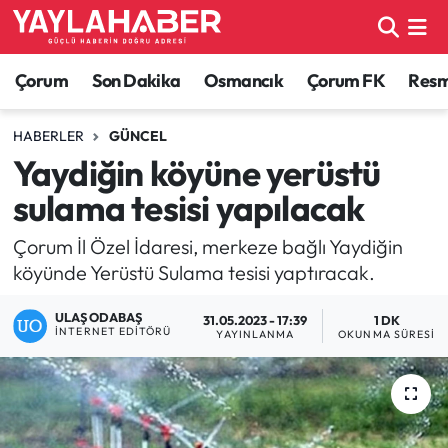
Alaca Haberleri
Çorum Nöbetçi Eczaneler
Çorum
Son Dakika
Osmancık
Çorum FK
Resmi
Bayat Haberleri
Çorum Hava Durumu
HABERLER
GÜNCEL
Yaydiğin köyüne yerüstü
Bilgi - Keşfet Haberleri
Çorum Namaz Vakitleri
sulama tesisi yapılacak
Bilim ve Teknoloji
Çorum Trafik Yoğunluk Haritası
Çorum İl Özel İdaresi, merkeze bağlı Yaydiğin
köyünde Yerüstü Sulama tesisi yaptıracak.
Boğazkale Haberleri
TFF 1.Lig Puan Durumu ve Fikstür
ULAŞ ODABAŞ
31.05.2023 - 17:39
1 DK
Çorum Haberleri
Tüm Manşetler
İNTERNET EDITÖRÜ
YAYINLANMA
OKUNMA SÜRESI
Çorum Son Dakika Haberleri
Son Dakika Haberleri
Dodurga Haberleri
Haber Arşivi