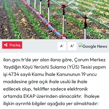
Eğitim
Ekonomi
Güncel
Paylaş
-
+
İskilip Haberleri
A
A
Kargı Haberleri
ilan.gov.tr’de yer alan ilana göre, Çorum Merkez
Yaydiğin Köyü Yerüstü Sulama (YÜS) Tesisi yapım
Kimdir?
işi 4734 sayılı Kamu İhale Kanununun 19 uncu
maddesine göre açık ihale usulü ile ihale
Kültür Sanat
edilecek olup, teklifler sadece elektronik
Laçin Haberleri
ortamda EKAP üzerinden alınacaktır. İhaleye
ilişkin ayrıntılı bilgiler aşağıda yer almaktadır:
Magazin