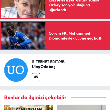
Siyaset
Özbey son yolculuğuna
uğurlandı
Spor
Sungurlu Haberleri
Çorum FK, Mohammed
Diomande ile gücüne güç kattı
Turizm
Uğurludağ Haberleri
İNTERNET EDITÖRÜ
Yaşam
Ulaş Odabaş
Yayla Haber
Yemek Tarifleri
Bunlar da ilginizi çekebilir
Yerel Haberler