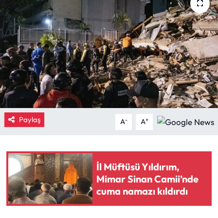
Eğitim
Ekonomi
Güncel
İskilip Haberleri
Kargı Haberleri
Paylaş
-
+
A
A
Kimdir?
İl Müftüsü Yıldırım,
Kültür Sanat
Mimar Sinan Camii’nde
cuma namazı kıldırdı
Laçin Haberleri
Magazin