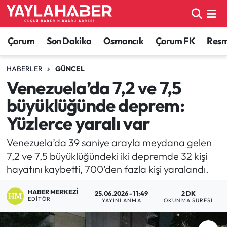
Alaca Haberleri
Çorum Nöbetçi Eczaneler
Çorum
Son Dakika
Osmancık
Çorum FK
Resmi
Bayat Haberleri
Çorum Hava Durumu
HABERLER
GÜNCEL
Venezuela’da 7,2 ve 7,5
Bilgi - Keşfet Haberleri
Çorum Namaz Vakitleri
büyüklüğünde deprem:
Bilim ve Teknoloji
Çorum Trafik Yoğunluk Haritası
Yüzlerce yaralı var
Boğazkale Haberleri
TFF 1.Lig Puan Durumu ve Fikstür
Venezuela’da 39 saniye arayla meydana gelen
7,2 ve 7,5 büyüklüğündeki iki depremde 32 kişi
Çorum Haberleri
Tüm Manşetler
hayatını kaybetti, 700’den fazla kişi yaralandı.
HABER MERKEZI
Çorum Son Dakika Haberleri
Son Dakika Haberleri
25.06.2026 - 11:49
2 DK
EDITÖR
YAYINLANMA
OKUNMA SÜRESI
Dodurga Haberleri
Haber Arşivi