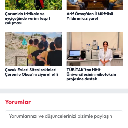
Çorum’da tritikale ve
Arif Özsoy’dan İl Müftüsü
ayçiçeğinde verim tespit
Yıldırım’a ziyaret
çalışması
Çocuk Evleri Sitesi sakinleri
TÜBİTAK’tan Hitit
Çorumlu Obası’nı ziyaret etti
Üniversitesinin mikotoksin
projesine destek
Yorumlar