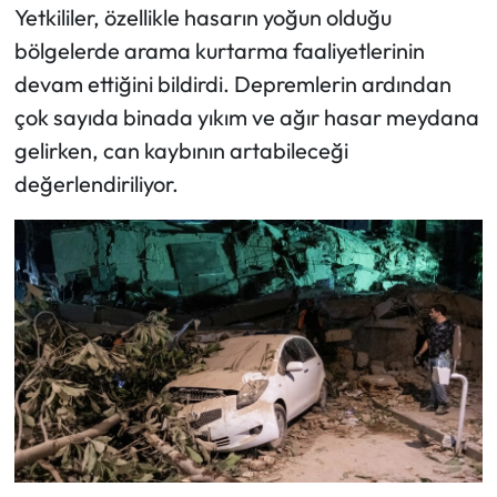
Siyaset
Yetkililer, özellikle hasarın yoğun olduğu
bölgelerde arama kurtarma faaliyetlerinin
Spor
devam ettiğini bildirdi. Depremlerin ardından
çok sayıda binada yıkım ve ağır hasar meydana
Sungurlu Haberleri
gelirken, can kaybının artabileceği
Turizm
değerlendiriliyor.
Uğurludağ Haberleri
Yaşam
Yayla Haber
Yemek Tarifleri
Yerel Haberler