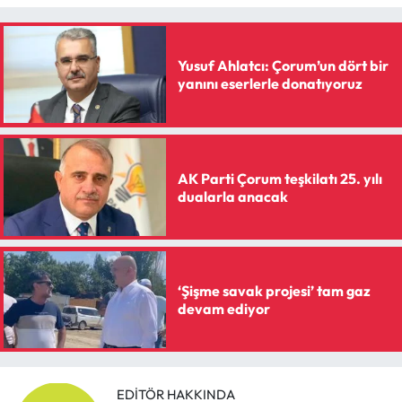
Yusuf Ahlatcı: Çorum’un dört bir
yanını eserlerle donatıyoruz
AK Parti Çorum teşkilatı 25. yılı
dualarla anacak
‘Şişme savak projesi’ tam gaz
devam ediyor
EDITÖR HAKKINDA