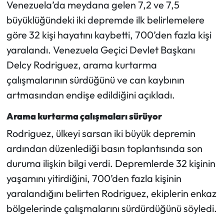
Venezuela’da meydana gelen 7,2 ve 7,5
büyüklüğündeki iki depremde ilk belirlemelere
Mecitözü Haberleri
göre 32 kişi hayatını kaybetti, 700’den fazla kişi
Oğuzlar Haberleri
yaralandı. Venezuela Geçici Devlet Başkanı
Delcy Rodriguez, arama kurtarma
Ortaköy Haberleri
çalışmalarının sürdüğünü ve can kaybının
artmasından endişe edildiğini açıkladı.
Osmancık Haberleri
Arama kurtarma çalışmaları sürüyor
Otomotiv
Rodriguez, ülkeyi sarsan iki büyük depremin
ardından düzenlediği basın toplantısında son
Resmi İlan
duruma ilişkin bilgi verdi. Depremlerde 32 kişinin
Resmi Reklam
yaşamını yitirdiğini, 700’den fazla kişinin
yaralandığını belirten Rodriguez, ekiplerin enkaz
Sağlık
bölgelerinde çalışmalarını sürdürdüğünü söyledi.