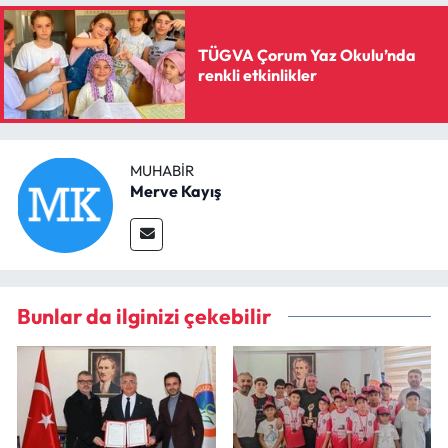
TÜGVA Çorum Yaz Okulu’nda
renkli etkinlikler
MUHABIR
Merve Kayış
Bunlar da ilginizi çekebilir