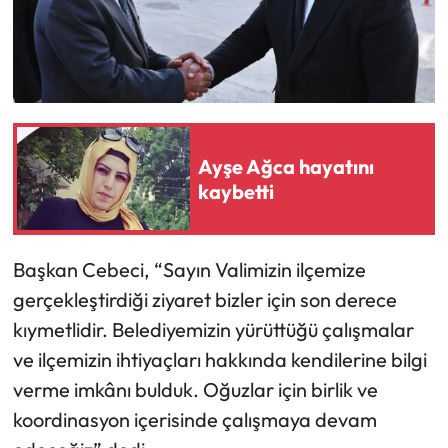
Siyaset
Spor
Sungurlu Haberleri
Turizm
Ayşe Ağca hayatını
kaybetti
Uğurludağ Haberleri
Yaşam
Başkan Cebeci, “Sayın Valimizin ilçemize
gerçekleştirdiği ziyaret bizler için son derece
Yayla Haber
kıymetlidir. Belediyemizin yürüttüğü çalışmalar
ve ilçemizin ihtiyaçları hakkında kendilerine bilgi
Yemek Tarifleri
verme imkânı bulduk. Oğuzlar için birlik ve
Yerel Haberler
koordinasyon içerisinde çalışmaya devam