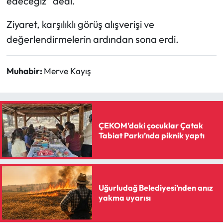
edeceğiz” dedi.
Ziyaret, karşılıklı görüş alışverişi ve
değerlendirmelerin ardından sona erdi.
Muhabir:
Merve Kayış
ÇEKOM’daki çocuklar Çatak
Tabiat Parkı’nda piknik yaptı
Uğurludağ Belediyesi’nden anız
yakma uyarısı