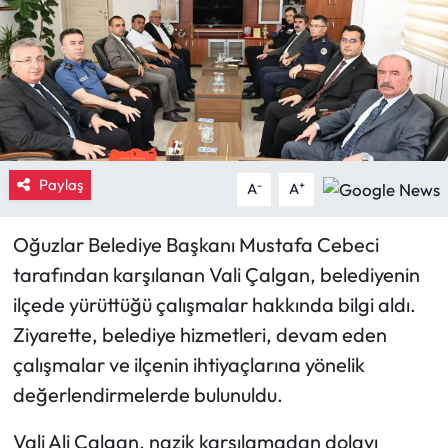
Eğitim
Ekonomi
Güncel
Paylaş
-
+
İskilip Haberleri
A
A
Kargı Haberleri
Oğuzlar Belediye Başkanı Mustafa Cebeci
tarafından karşılanan Vali Çalgan, belediyenin
Kimdir?
ilçede yürüttüğü çalışmalar hakkında bilgi aldı.
Ziyarette, belediye hizmetleri, devam eden
Kültür Sanat
çalışmalar ve ilçenin ihtiyaçlarına yönelik
Laçin Haberleri
değerlendirmelerde bulunuldu.
Vali Ali Çalgan, nazik karşılamadan dolayı
Magazin