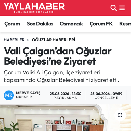
Alaca Haberleri
Çorum Nöbetçi Eczaneler
Çorum
Son Dakika
Osmancık
Çorum FK
Resmi
Bayat Haberleri
Çorum Hava Durumu
HABERLER
OĞUZLAR HABERLERI
Vali Çalgan’dan Oğuzlar
Bilgi - Keşfet Haberleri
Çorum Namaz Vakitleri
Belediyesi’ne Ziyaret
Bilim ve Teknoloji
Çorum Trafik Yoğunluk Haritası
Çorum Valisi Ali Çalgan, ilçe ziyaretleri
kapsamında Oğuzlar Belediyesi’ni ziyaret etti.
Boğazkale Haberleri
TFF 1.Lig Puan Durumu ve Fikstür
MERVE KAYIŞ
25.06.2026 - 14:30
25.06.2026 - 09:59
Çorum Haberleri
Tüm Manşetler
MUHABIR
YAYINLANMA
GÜNCELLEME
Çorum Son Dakika Haberleri
Son Dakika Haberleri
Dodurga Haberleri
Haber Arşivi