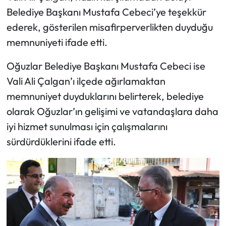
Belediye Başkanı Mustafa Cebeci’ye teşekkür
Mecitözü Haberleri
ederek, gösterilen misafirperverlikten duyduğu
memnuniyeti ifade etti.
Oğuzlar Haberleri
Oğuzlar Belediye Başkanı Mustafa Cebeci ise
Ortaköy Haberleri
Vali Ali Çalgan’ı ilçede ağırlamaktan
memnuniyet duyduklarını belirterek, belediye
Osmancık Haberleri
olarak Oğuzlar’ın gelişimi ve vatandaşlara daha
iyi hizmet sunulması için çalışmalarını
Otomotiv
sürdürdüklerini ifade etti.
Resmi İlan
Resmi Reklam
Sağlık